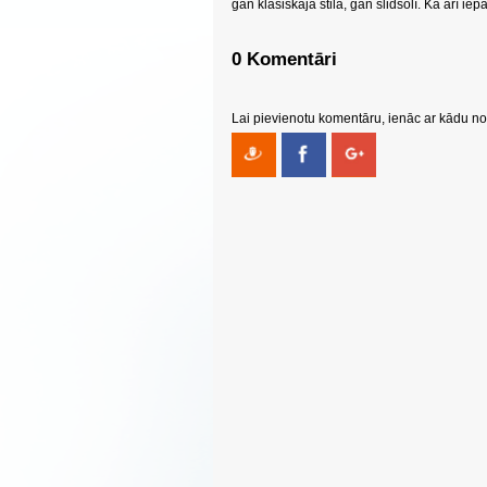
gan klasiskajā stilā, gan slidsolī. Kā arī iep
0 Komentāri
Lai pievienotu komentāru, ienāc ar kādu no 