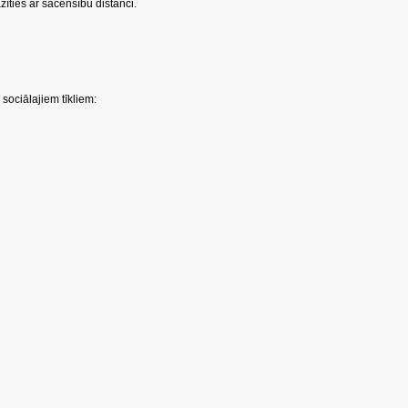
azīties ar sacensību distanci.
sociālajiem tīkliem: