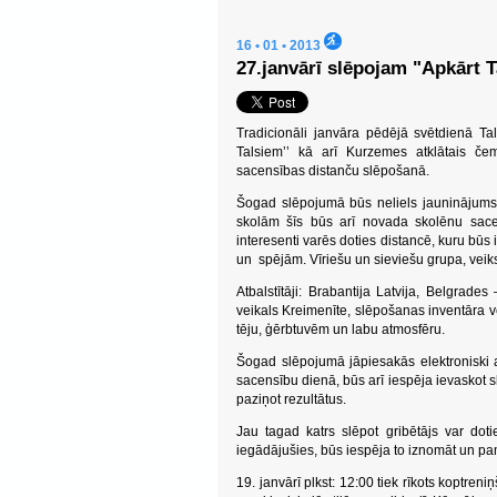
16 • 01 • 2013
27.janvārī slēpojam "Apkārt 
Tradicionāli janvāra pēdējā svētdienā Tal
Talsiem’’ kā arī Kurzemes atklātais č
sacensības distanču slēpošanā.
Šogad slēpojumā būs neliels jauninājums.
skolām šīs būs arī novada skolēnu sace
interesenti varēs doties distancē, kuru būs
un spējām. Vīriešu un sieviešu grupa, veik
Atbalstītāji: Brabantija Latvija, Belgra
veikals Kreimenīte, slēpošanas inventāra ve
tēju, ģērbtuvēm un labu atmosfēru.
Šogad slēpojumā jāpiesakās elektroniski
sacensību dienā, būs arī iespēja ievaskot s
paziņot rezultātus.
Jau tagad katrs slēpot gribētājs var doti
iegādājušies, būs iespēja to iznomāt un pa
19. janvārī plkst: 12:00 tiek rīkots koptre