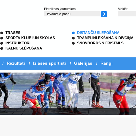
Pieteikties jaunumiem
Meklēt
TRASES
DISTANČU SLĒPOŠANA
SPORTA KLUBI UN SKOLAS
TRAMPLĪNLĒKŠANA & DIVCĪŅA
INSTRUKTORI
SNOVBORDS & FRĪSTAILS
KALNU SLĒPOŠANA
/
Rezultāti
/
Izlases sportisti
/
Galerijas
/
Rangi