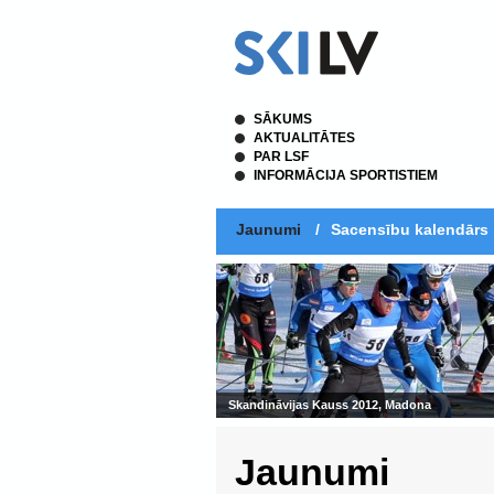
SĀKUMS
AKTUALITĀTES
PAR LSF
INFORMĀCIJA SPORTISTIEM
Jaunumi
/
Sacensību kalendārs
Skandināvijas Kauss 2012, Madona
Jaunumi