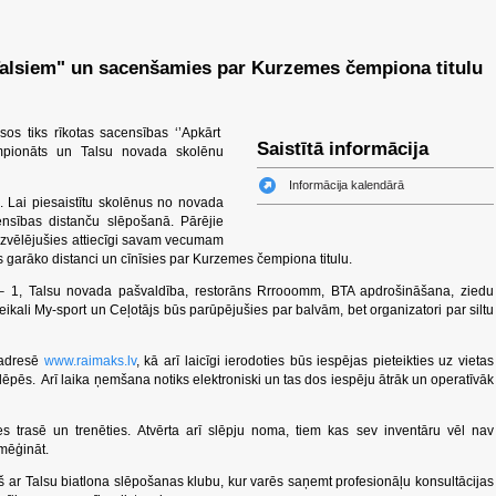
Talsiem" un sacenšamies par Kurzemes čempiona titulu
sos tiks rīkotas sacensības ‘’Apkārt
Saistītā informācija
empionāts un Talsu novada skolēnu
Informācija kalendārā
 Lai piesaistītu skolēnus no novada
nsības distanču slēpošanā. Pārējie
 izvēlējušies attiecīgi savam vecumam
s garāko distanci un cīnīsies par Kurzemes čempiona titulu.
des – 1, Talsu novada pašvaldība, restorāns Rrrooomm, BTA apdrošināšana, ziedu
ikali My-sport un Ceļotājs būs parūpējušies par balvām, bet organizatori par siltu
 adresē
www.raimaks.lv
, kā arī laicīgi ierodoties būs iespējas pieteikties uz vietas
lēpēs. Arī laika ņemšana notiks elektroniski un tas dos iespēju ātrāk un operatīvāk
es trasē un trenēties. Atvērta arī slēpju noma, tiem kas sev inventāru vēl nav
mēģināt.
niņš ar Talsu biatlona slēpošanas klubu, kur varēs saņemt profesionāļu konsultācijas