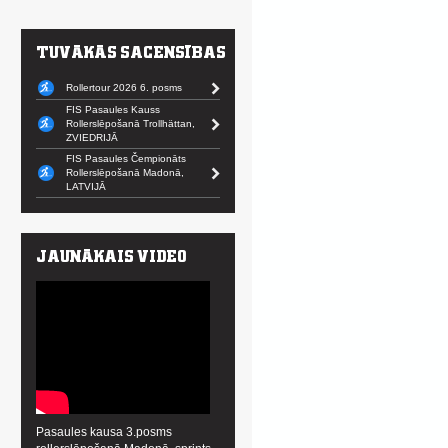
Rollertour 2026 6. posms
FIS Pasaules Kauss
Rollerslēpošanā Trollhättan,
ZVIEDRIJĀ
FIS Pasaules Čempionāts
Rollerslēpošanā Madonā,
LATVIJĀ
Pasaules kausa 3.posms