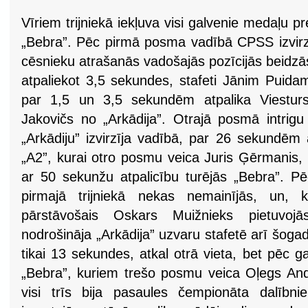
Vīriem trijniekā iekļuva visi galvenie medaļu pr
„Bebra”. Pēc pirmā posma vadībā CPSS izvirzī
cēsnieku atrašanās vadošajās pozīcijās beidzā
atpaliekot 3,5 sekundes, stafeti Jānim Puidam
par 1,5 un 3,5 sekundēm atpalika Viesturs
Jakovičs no „Arkādija”. Otrajā posmā intrigu 
„Arkādiju” izvirzīja vadībā, par 26 sekundēm
„A2”, kurai otro posmu veica Juris Ģērmanis, 
ar 50 sekunžu atpalicību turējās „Bebra”. P
pirmajā trijniekā nekas nemainījās, un,
pārstāvošais Oskars Muižnieks pietuvojā
nodrošināja „Arkādija” uzvaru stafetē arī šogad
tikai 13 sekundes, atkal otrā vieta, bet pēc ga
„Bebra”, kuriem trešo posmu veica Oļegs And
visi trīs bija pasaules čempionāta dalībniek