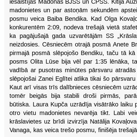
iesaistījās Madonas BJSS un CPSS. Kitija Auziņ
madonietes un par astoņām sekundēm apstei
posmu veica Baiba Bendika. Kad Olga Kovaļo
konkurentēm 2:09, nodeva trešajā vietā stafeti 
ka pagājušajā gada uzvarētājām SS „Krāsla
neizdosies. Cēsniecēm otrajā posmā Anete Bri
pirmajā posmā slēpojošo Bendiku, taču tā k
posms Olita Lūse bija vēl par 1:35 lēnāka, t
vadībā ar pusotras minūtes pārsvaru atrad
slēpojošai Zanei Eglītei atlika tikai šo pārsvaru
Kaut arī visas trīs dalībnieces cēsniecēm uzrād
tomēr beigās bija stabili droši pirmās, parād
būtiska. Laura Kupča uzrādīja visātrāko laiku
otro vietu madonietes nevarēja tikt. Labi vei
krāslavietes uz brīdi izvirzīja Natālija Kovaļo
Vanaga, kas veica trešo posmu, finišēja trešajā