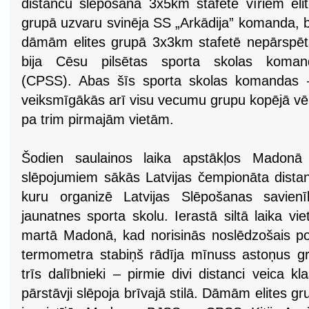
distanču slēpošanā 3x5km stafetē vīriem eli
grupā uzvaru svinēja SS „Arkādija” komanda, 
dāmām elites grupā 3x3km stafetē nepārspē
bija Cēsu pilsētas sporta skolas koman
(CPSS). Abas šīs sporta skolas komandas –
veiksmīgākās arī visu vecumu grupu kopējā vēr
pa trim pirmajām vietām.
Šodien saulainos laika apstākļos Madonā a
slēpojumiem sākās Latvijas čempionāta dista
kuru organizē Latvijas Slēpošanas savi
jaunatnes sporta skolu. Ierastā siltā laika vie
martā Madonā, kad norisinās noslēdzošais pos
termometra stabiņš rādīja mīnuss astoņus g
trīs dalībnieki – pirmie divi distanci veica kl
pārstāvji slēpoja brīvajā stilā. Dāmām elites 