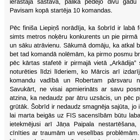
ierastajā sastāvā, palika pēdējo divu gadu m
Pavisam kopā startēja 10 komandas.
Pēc finiša Liepiņš norādīja, ka šobrīd ir labā 
simts metros noķēru konkurents un pie pirmā k
un sāku atrāvienu. Sākumā domāju, ka atkal 
bet tad komandā nolēmām, ka pirmo posmu bra
pēc kārtas stafetē ir pirmajā vietā „Arkādija”
noturēties līdzi līderiem, ko Mārcis arī izdarīj
komandu vadībā un Robertam pārsvaru nosa
Savukārt, ne visai apmierināts ar savu pos
atzina, ka nedaudz par ātru uzsācis, un pēc p
grūtāk. Šobrīd ir nedaudz smagnēja sajūta, jo ir
lai marta beigās uz FIS sacensībām būtu la
ietekmējusi arī Jāņa Paipala nestartēšana
cīnīties ar traumām un veselības problēmām. 