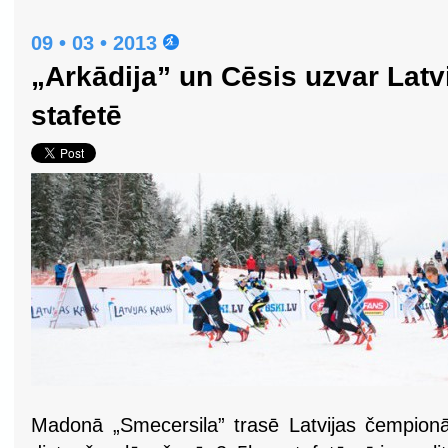
09 • 03 • 2013
„Arkādija” un Cēsis uzvar Lat
stafetē
Madonā „Smecersila” trasē Latvijas čempion