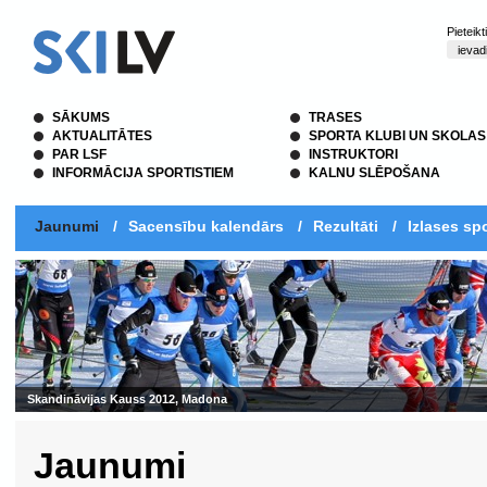
Pieteik
SĀKUMS
TRASES
AKTUALITĀTES
SPORTA KLUBI UN SKOLAS
PAR LSF
INSTRUKTORI
INFORMĀCIJA SPORTISTIEM
KALNU SLĒPOŠANA
Jaunumi
/
Sacensību kalendārs
/
Rezultāti
/
Izlases spo
12, Madona
Jaunumi