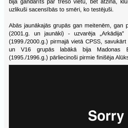
bija gandarīts par trešo vietu, bet atzina, kl
uzlikuši sacensībās to smēri, ko testējuši.
Abās jaunākajās grupās gan meitenēm, gan 
(2001.g. un jaunāki) - uzvarēja „Arkādij
(1999./2000.g.) pirmajā vietā CPSS, savukārt
un V16 grupās labākā bija Madonas 
(1995./1996.g.) pārliecinoši pirmie finišēja Al