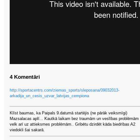
4 Komentāri
http://sportacentrs.com/ziemas_sports/sleposana/09032013-
arkadija_un_cesis_uzvar_latvijas_cempiona
Klīst baumas, ka Paipals 9.datumā startējis (ne pārāk veiksmīgi)
Mazsalacas aplī... Kautkā laikam bez traumām un veslības problēmām
velk arī uz attieksmes problēmām.. Gribētu dzirdēt kāda biedrības A2
viedokli šai sakarā.