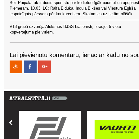
Bez Paipala tak ir ducis sportistu par ko lietderīgāk baumot un apspriest
Piemēram, 10.03. LČ: Ralfa Eiduka, Induļa Bikšes vai Viestura Eglīša
iespaidīgais pārsvars pār konkurentiem. Skatamies uz lietām plāšāk.
V18 grupā uzvarēja Aluksnes BJSS biatlonisti, izraujot 5 vietu
kopvērtējumā pie vīriem.
Lai pievienotu komentāru, ienāc ar kādu no soci