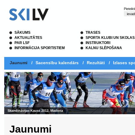
Pieteik
SĀKUMS
TRASES
AKTUALITĀTES
SPORTA KLUBI UN SKOLAS
PAR LSF
INSTRUKTORI
INFORMĀCIJA SPORTISTIEM
KALNU SLĒPOŠANA
Jaunumi
/
Sacensību kalendārs
/
Rezultāti
/
Izlases spo
Skandināvijas Kauss 2012, Madona
Jaunumi