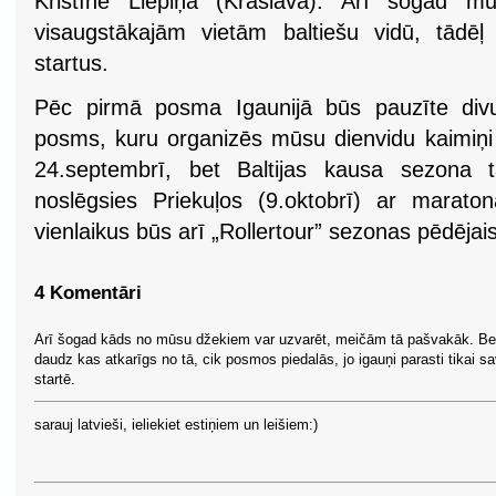
Kristīne Liepiņa (Krāslava). Arī šogad mūs
visaugstākajām vietām baltiešu vidū, tādē
startus.
Pēc pirmā posma Igaunijā būs pauzīte div
posms, kuru organizēs mūsu dienvidu kaimiņi l
24.septembrī, bet Baltijas kausa sezona t
noslēgsies Priekuļos (9.oktobrī) ar maratona
vienlaikus būs arī „Rollertour” sezonas pēdēja
4 Komentāri
Arī šogad kāds no mūsu džekiem var uzvarēt, meičām tā pašvakāk. Be
daudz kas atkarīgs no tā, cik posmos piedalās, jo igauņi parasti tikai s
startē.
sarauj latvieši, ieliekiet estiņiem un leišiem:)