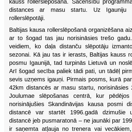
kauss rollerslēpošanā. Sacensību program
distances ar masu startu. Uz Igauniju d
rollerslēpotāji.
Baltijas kausa rollerslēpošanā organizēšana a
ar to šogad tas jau norisināsies trešo gadu.
veidiem, ko daļa distanču slēpotāju izmant
sezonai. Kā jau tas ir ierasts, Baltijas kauss 
posmu Igaunijā, tad turpinās Lietuvā un nosl
Arī šogad secība paliek tādi pati, un tādēļ pirm
sevis uzņems igauņi. Pirmais posms, kurā p
42km distancēs ar masu startu, norisināsies 2
Joulumae slēpošanas centrā, kur pēdējos
norisinājušies Skandināvijas kausa posmi d
distancē var startēt 1996.gadā dzimušie u
distancē jeb pusmaratonā – ne jaunāki par 199
ir saņemta atļauja no trenera vai vecākiem,