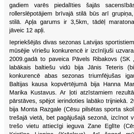
gadiem varēs piedalīties šajās sacensībā
rollerslēpotājiem brīvajā stilā būs arī grupiņa
stilā. Apļa garums ir 3,5km, tādēļ maraton
jāveic 12 apļi.
Iepriekšējās divas sezonas Latvijas sportistiem 
mūsējie vīriešu konkurencē ir izcīnījuši uzvar
2009.gadā to paveica Pāvels Ribakovs (SK „
labākais baltiešu vidū bija Jānis Teteris 
konkurencē abas sezonas triumfējušas ig
Baltijas kausa kopvērtējumā bija Hanna Ma
Marika Kustavus. Ar ļoti atzīstamiem rezultāt
pārstāves, spējot ierindoties labāko trijniek
bija Monta Razgale (Cēsu pilsētas sporta skol
trešajā vietā, bet pagājušajā sezonā, izcīnot 
trešo vietu attiecīgi ieguva Zane Eglīte (Cē