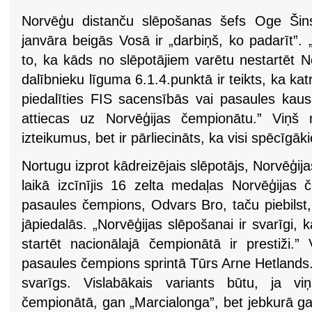
Norvēģu distanču slēpošanas šefs Oge Šin
janvāra beigās Vosā ir „darbiņš, ko padarīt”.
to, ka kāds no slēpotājiem varētu nestartēt N
dalībnieku līguma 6.1.4.punktā ir teikts, ka k
piedalīties FIS sacensībās vai pasaules kausā,
attiecas uz Norvēģijas čempionātu.” Viņš 
izteikumus, bet ir pārliecināts, ka visi spēcīgāki
Nortugu izprot kādreizējais slēpotājs, Norvēģij
laikā izcīnījis 16 zelta medaļas Norvēģijas 
pasaules čempions, Odvars Bro, taču piebilst,
jāpiedalās. „Norvēģijas slēpošanai ir svarīgi, 
startēt nacionālajā čempionātā ir prestiži.”
pasaules čempions sprintā Tūrs Arne Hetlands. 
svarīgs. Vislabākais variants būtu, ja vi
čempionātā, gan „Marcialonga”, bet jebkurā g