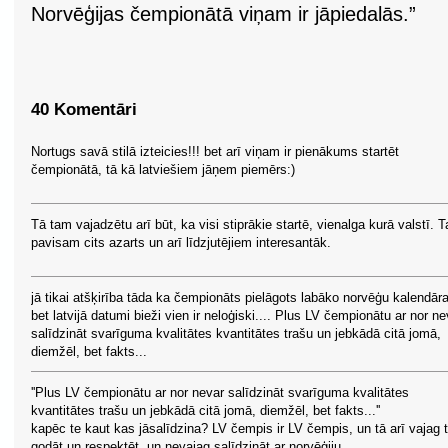
Norvēģijas čempionātā viņam ir jāpiedalās.”
40 Komentāri
Nortugs savā stilā izteicies!!! bet arī viņam ir pienākums startēt
čempionātā, tā kā latviešiem jāņem piemērs:)
Tā tam vajadzētu arī būt, ka visi stiprākie startē, vienalga kurā valstī. T
pavisam cits azarts un arī līdzjutējiem interesantāk.
jā tikai atšķirība tāda ka čempionāts pielāgots labāko norvēģu kalendār
bet latvijā datumi bieži vien ir neloģiski.... Plus LV čempionātu ar nor ne
salīdzināt svarīguma kvalitātes kvantitātes trašu un jebkādā citā jomā,
diemžēl, bet fakts...
''Plus LV čempionātu ar nor nevar salīdzināt svarīguma kvalitātes
kvantitātes trašu un jebkādā citā jomā, diemžēl, bet fakts...''
kapēc te kaut kas jāsalīdzina? LV čempis ir LV čempis, un tā arī vajag 
godāt un respektēt, un nevajag salīdzināt ar norvēģiju.