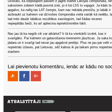
Uzskatu, ka slēpotājiem pašiem ir jāgrib startēt Latvijas čempionātā, ne
sakostiem zobiem kādā posmā iziet, jo it kā LSS to vajagot. Ja kāds te
apgalvo, ka nafig tas LAT čempis, kam nav nekāda prestiža, jo labāk ir
aizbraukt uz kalniem vai dzīvoties čempionāta vietā vairāk kā nedēļu, ti
tad mēs daudz labākus rezultātus sasniegsim, tad šādas ieceres
nepiepildās bieži, ko arī apliecina iepriekšminētie fakti.
Nav jau tā ka negrib cik var atkārtot? Ir tā ka vienkārši izvērē, kas ir
svarīgāks. Par kalniem un gatavošanos-trerenerim jāuzticas. Ja saka k
jādara un ir svarīgi tad nevar jau apgalvot pretējo. Plus ne jau par velti 
nopietnās izlases, pat Lietuvas, sēž kalnos ik pa laikam pirms nopietnie
startiem.
Lai pievienotu komentāru, ienāc ar kādu no soci