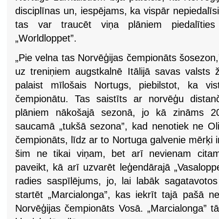
disciplīnas un, iespējams, ka vispār nepiedalīs
tas var traucēt viņa plāniem piedalītie
„Worldloppet”.
„Pie velna tas Norvēģijas čempionāts šosezon,”
uz treniņiem augstkalnē Itālijā savas valsts ž
palaist mīlošais Nortugs, piebilstot, ka vis
čempionātu. Tas saistīts ar norvēģu distan
plāniem nākošajā sezonā, jo kā zināms 20
saucamā „tukšā sezona”, kad nenotiek ne Ol
čempionāts, līdz ar to Nortuga galvenie mērķi ir
šim ne tikai viņam, bet arī nevienam cita
paveikt, kā arī uzvarēt leģendārajā „Vasaloppe
radies saspīlējums, jo, lai labāk sagatavoto
startēt „Marcialonga”, kas iekrīt tajā pašā 
Norvēģijas čempionāts Vosā. „Marcialonga” tā