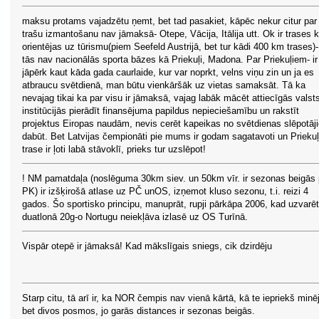
maksu protams vajadzētu ņemt, bet tad pasakiet, kāpēc nekur citur par
trašu izmantošanu nav jāmaksā- Otepe, Vācija, Itālija utt. Ok ir trases 
orientējas uz tūrismu(piem Seefeld Austrijā, bet tur kādi 400 km trases)-
tās nav nacionālās sporta bāzes kā Priekuļi, Madona. Par Priekuļiem- ir
jāpērk kaut kāda gada caurlaide, kur var noprkt, velns viņu zin un ja es
atbraucu svētdienā, man būtu vienkāršāk uz vietas samaksāt. Tā ka
nevajag tikai ka par visu ir jāmaksā, vajag labāk mācēt attiecīgās valst
institūcijās pierādīt finansējuma papildus nepieciešamību un rakstīt
projektus Eiropas naudām, nevis cerēt kapeikas no svētdienas slēpotāj
dabūt. Bet Latvijas čempionāti pie mums ir godam sagatavoti un Prieku
trase ir ļoti labā stāvoklī, prieks tur uzslēpot!
! NM pamatdaļa (noslēguma 30km siev. un 50km vīr. ir sezonas beigās
PK) ir izšķirošā atlase uz PČ unOS, izņemot kluso sezonu, t.i. reizi 4
gados. Šo sportisko principu, manuprāt, rupji pārkāpa 2006, kad uzvarēt
duatlonā 20g-o Nortugu neiekļāva izlasē uz OS Turīnā.
Vispār otepē ir jāmaksā! Kad mākslīgais sniegs, cik dzirdēju
Starp citu, tā arī ir, ka NOR čempis nav vienā kārtā, kā te iepriekš minē
bet divos posmos, jo garās distances ir sezonas beigās.