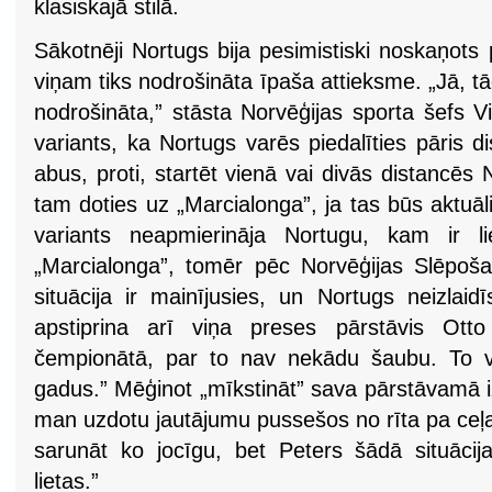
klasiskajā stilā.
Sākotnēji Nortugs bija pesimistiski noskaņots
viņam tiks nodrošināta īpaša attieksme. „Jā, t
nodrošināta,” stāsta Norvēģijas sporta šefs Vi
variants, ka Nortugs varēs piedalīties pāris d
abus, proti, startēt vienā vai divās distancē
tam doties uz „Marcialonga”, ja tas būs aktuāli
variants neapmierināja Nortugu, kam ir li
„Marcialonga”, tomēr pēc Norvēģijas Slēpošan
situācija ir mainījusies, un Nortugs neizlai
apstiprina arī viņa preses pārstāvis Otto 
čempionātā, par to nav nekādu šaubu. To viņš
gadus.” Mēģinot „mīkstināt” sava pārstāvamā iz
man uzdotu jautājumu pussešos no rīta pa ceļa
sarunāt ko jocīgu, bet Peters šādā situācij
lietas.”