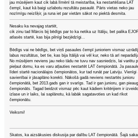
jau mūsējiem kaut cik labā līmēnī tā meistarība, ka nestartēšana LAT
čempī, kaut kā baigi uzlabotu rezultātu pasaulē. Pāris vietas neko jau
nozīmīgu neizšķir, ja runa iet par vietām sākot no piektā desmita.
Nesaku ka nevajag startēt,
cik zinu tad Mārcis bij bēdīgs par to ka netika uz Itāliju, bet palika EJO
atlasēs startē, kas bija pilnīgi bezjēdzīgi...
Bēdīgs vai ne bēdīgs, bet viņš pasaules čempī junioriem vismaz uzrādī
labus rezultātus, bet tie, kas bija Itālijā vai vēl kur, neko tā arī neparādīj
No mūsējiem neviens jau neko tādu ne tuvu nav sasniedzis, lai varētu p
pieļaut domu, ka es varu atļauties nestartēt LAT čempionātā. Ja pasaul
līderi startē nacionālajos čempionātos, kur tad runāt par Latviju. Vienīgi 
savienībai ir jāsaplāno korekti. Nākošā gadā neviens nestartēs junioru
čempionātā, bet 2013.gads gan ir svarīgs. Tad ir gan junioru, gan pieau
čempionāts. Tagad beidzot vismaz pēc kaut kādiem kritērijiem ir izveid
izlase un ir laiks, lai saplānotu, kā labāk sagatavoties un kad rīkot
čempionātu.
Veiksmi!
Skatos, ka aizsākusies diskusija par dalību LAT čempionātā. Šajā saka