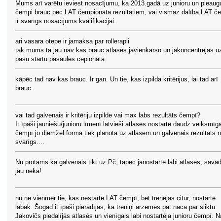
Mums arī varētu ieviest nosacījumu, ka 2013.gadā uz junioru un pieaug
čempi brauc pēc LAT čempionāta rezultātiem, vai vismaz dalība LAT č
ir svarīgs nosacījums kvalifikācijai.
ari vasara otepe ir jamaksa par rollerapli
tak mums ta jau nav kas brauc atlases javienkarso un jakoncentrejas u
pasu startu pasaules cepionata
kāpēc tad nav kas brauc. Ir gan. Un tie, kas izpilda kritērijus, lai tad arī
brauc.
vai tad galvenais ir kritēriju izpilde vai max labs rezultāts čempī?
It īpaši jauniešu/junioru līmenī latvieši atlasēs nostartē daudz veiksmīg
čempī jo diemžēl forma tiek plānota uz atlasēm un galvenais rezultāts 
svarīgs....
Nu protams ka galvenais tikt uz Pč, tapēc jānostartē labi atlasēs, savā
jau nekā!
nu ne vienmēr tie, kas nestartē LAT čempī, bet trenējas citur, nostartē
labāk. Šogad it īpaši pierādījās, ka treniņi ārzemēs pat nāca par sliktu.
Jakovičs piedalījās atlasēs un vienīgais labi nostartēja junioru čempī. 