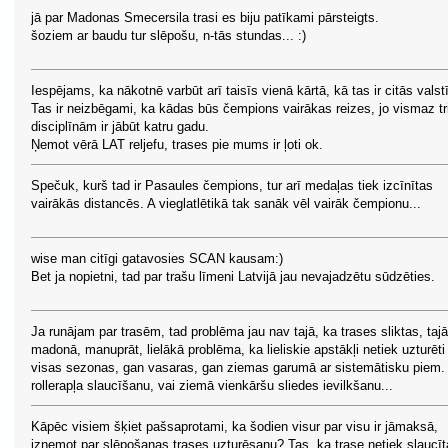
jā par Madonas Smecersila trasi es biju patīkami pārsteigts.
šoziem ar baudu tur slēpošu, n-tās stundas... :)
Iespējams, ka nākotnē varbūt arī taisīs vienā kārtā, kā tas ir citās valst
Tas ir neizbēgami, ka kādas būs čempions vairākas reizes, jo vismaz tr
disciplīnām ir jābūt katru gadu.
Ņemot vērā LAT reljefu, trases pie mums ir ļoti ok.
Spečuk, kurš tad ir Pasaules čempions, tur arī medaļas tiek izcīnītas
vairākās distancēs. A vieglatlētikā tak sanāk vēl vairāk čempionu...
wise man citīgi gatavosies SCAN kausam:)
Bet ja nopietni, tad par trašu līmeni Latvijā jau nevajadzētu sūdzēties.
Ja runājam par trasēm, tad problēma jau nav tajā, ka trases sliktas, tajā
madonā, manuprāt, lielākā problēma, ka lieliskie apstākļi netiek uzturēti
visas sezonas, gan vasaras, gan ziemas garumā ar sistemātisku piem.
rollerapļa slaucīšanu, vai ziemā vienkāršu sliedes ievilkšanu...
Kāpēc visiem šķiet pašsaprotami, ka šodien visur par visu ir jāmaksā,
izņemot par slēpošanas trases uzturēsanu? Tas, ka trase netiek slaucīt