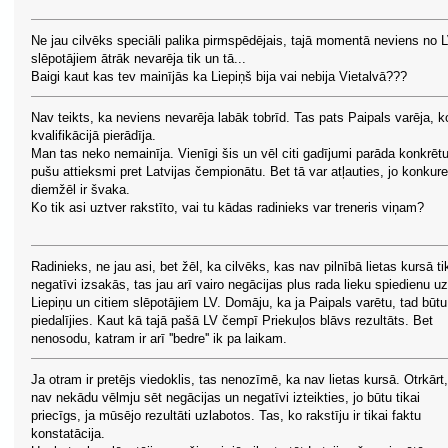
Ne jau cilvēks speciāli palika pirmspēdējais, tajā momentā neviens no 
slēpotājiem ātrāk nevarēja tik un tā...
Baigi kaut kas tev mainījās ka Liepiņš bija vai nebija Vietalvā???
Nav teikts, ka neviens nevarēja labāk tobrīd. Tas pats Paipals varēja, k
kvalifikācijā pierādīja.
Man tas neko nemainīja. Vienīgi šis un vēl citi gadījumi parāda konkrēt
pušu attieksmi pret Latvijas čempionātu. Bet tā var atļauties, jo konkur
diemžēl ir švaka.
Ko tik asi uztver rakstīto, vai tu kādas radinieks var treneris viņam?
Radinieks, ne jau asi, bet žēl, ka cilvēks, kas nav pilnībā lietas kursā ti
negatīvi izsakās, tas jau arī vairo negācijas plus rada lieku spiedienu uz
Liepiņu un citiem slēpotājiem LV. Domāju, ka ja Paipals varētu, tad būtu
piedalījies. Kaut kā tajā pašā LV čempī Priekuļos blāvs rezultāts. Bet
nenosodu, katram ir arī ''bedre'' ik pa laikam.
Ja otram ir pretējs viedoklis, tas nenozīmē, ka nav lietas kursā. Otrkārt,
nav nekādu vēlmju sēt negācijas un negatīvi izteikties, jo būtu tikai
priecīgs, ja mūsējo rezultāti uzlabotos. Tas, ko rakstīju ir tikai faktu
konstatācija.