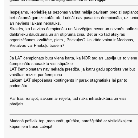
Iespējams, iepriekšējās sezonās varbūt nebija pavisam precīzi saplānot
bet nākamā gan izskatās ok. Turklāt nav pasaules čempionāta, uz junio
arī neviens laikam nebrauks.
Skaidrs, ka Latvijas čempionātu un Norvēģijas nevar un nevarēs salīdzi
dalībnieku daudzuma un arī stipruma ziņā. Bet ar ko tad atšķiras
organizēšanas kvalitāte, piem., Priekuļos? Un kāda vaina ir Madonas,
Vietalvas vai Priekuļu trasēm?
Ja LAT čempionāts būtu vienā kārtā, kā NOR tad arī Latvijā uz to vienu
čempionātu sabrauktu visi stiprākie.
LAT čempionātam nav nekāda prestiža, ja katru gadu sportists var būt
vairākas reizes par čempionu.
Laikam LAT slēpošanas kontingents ir pārāk stagnātisks lai par to
padomātu.
Par trasi runājot, sāksim ar reljefu, tad nāks infrastruktūra un viss
pārējais...
Madonā pašlaik top ,manuprāt, grūtāka, sarežģitākā ar vislielākajiem
kāpumiem trase Latvijā!