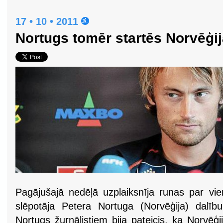
17 • 10 • 2011
Nortugs tomēr startēs Norvēģi
Pagājušajā nedēļā uzplaiksnīja runas par vi
slēpotāja Petera Nortuga (Norvēģija) dalīb
Nortugs žurnālistiem bija pateicis, ka Norvēģ