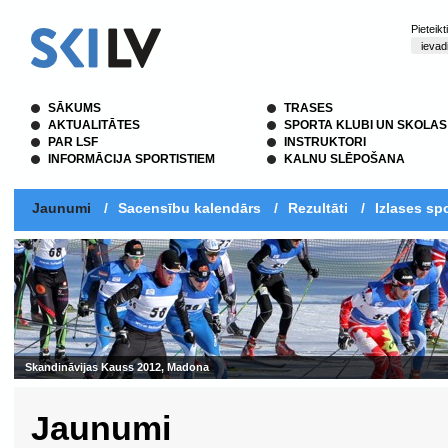
Pieteik
SĀKUMS
TRASES
AKTUALITĀTES
SPORTA KLUBI UN SKOLAS
PAR LSF
INSTRUKTORI
INFORMĀCIJA SPORTISTIEM
KALNU SLĒPOŠANA
Jaunumi
/
Sacensību kalendārs
/
Rezultāti
/
Izlases spo
Jaunumi