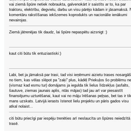
vai ziemā špūre netiek nobraukta, galvenokārt ir saistīts ar to, ka par
traktoru, elektrību, degvielu, darbu un visu pārējo kādam ir jāsamaksā. 
komentāru rakstīšanas iekšzemes koprodukts un nacionālie ienākumi
nevairojas.
Ziemā jātrenējas tik daudz, lai špūre nepaspētu aizsnigt :)
kaut citi būtu tik entuziastiski:)
Labi, bet ja jāmaksā par trasi, tad visi ieņēmumi aizietu trases nosargā
no tiem, kas vēlas slēpot pa ''zaķi'' plus, kādēļ Priekuļos šo problēmu ne
(vismaz kad esmu tur) domājams ja iegulda tik lielus līdzekļus (asfalts,
šautuve, ziemas jaunais aplis, ntās mājas) tad jau arī var piesaistīt
finansējumu uzturēšanai, kaut vai no māju īrēšanas peļņas, bet tas ir tik
mans uzskats. Latvijā ierasts īstenot lielu projektu un pāris gados visu
atkal nolaist...
citi būtu priecīgi par iespēju trenēties arī neslaucīta un špūres neiedzītā
trasē.