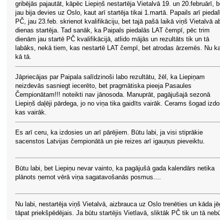
gribējās pajautāt, kāpēc Liepiņš nestartēja Vietalvā 19. un 20.februārī, b
jau bija devies uz Oslo, kaut arī startēja tikai 1.martā. Papails arī piedal
PČ, jau 23.feb. skrienot kvalifikāciju, bet tajā pašā laikā viņš Vietalvā 
dienas startēja. Tad sanāk, ka Paipals piedalās LAT čempī, pēc trim
dienām jau startē PČ kvalifikācijā, atlido mājās un rezultāts tik un tā
labāks, nekā tiem, kas nestartē LAT čempī, bet atrodas ārzemēs. Nu k
kā tā.
Jāpriecājas par Paipala salīdzinoši labo rezultātu, žēl, ka Liepiņam
neizdevās sasniegt iecerēto, bet pragmātiska pieeja Pasaules
Čempionātam!!! noteikti nav jānosoda. Manuprāt, pagājušajā sezonā
Liepiņš daļēji pārdega, jo no viņa tika gaidīts vairāk. Cerams šogad izd
kas vairāk.
Es arī ceru, ka izdosies un arī pārējiem. Būtu labi, ja visi stiprākie
sacenstos Latvijas čempionātā un pie reizes arī igauņus pieveiktu.
Būtu labi, bet Liepiņu nevar vainto, ka pagājušā gada kalendārs netika
plānots ņemot vērā viņa sagatavošanās posmus....
Nu labi, nestartēja viņš Vietalvā, aizbrauca uz Oslo trenēties un kāda jē
tāpat priekšpēdējais. Ja būtu startējis Vietlavā, sliktāk PČ tik un tā neb