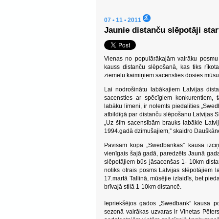
07 • 11 • 2011
Jaunie distanču slēpotāji st
Vienas no populārākajām vairāku posmu 
kauss distanču slēpošanā, kas tiks rīkot
ziemeļu kaimiņiem sacensties dosies mūsu j
Lai nodrošinātu labākajiem Latvijas dist
sacensties ar spēcīgiem konkurentiem, tā
labāku līmeni, ir nolemts piedalīties „Swed
atbildīgā par distanču slēpošanu Latvijas
„Uz šīm sacensībām brauks labākie Latvij
1994.gadā dzimušajiem,” skaidro Dauškān
Pavisam kopā „Swedbankas” kausa izcīņā
vienīgais šajā gadā, paredzēts Jaunā gada
slēpotājiem būs jāsacenšas 1- 10km distan
notiks otrais posms Latvijas slēpotājiem 
17.martā Tallinā, mūsējie izlaidīs, bet pie
brīvajā stilā 1-10km distancē.
Iepriekšējos gados „Swedbank” kausa pos
sezonā vairākas uzvaras ir Vinetas Pēterso