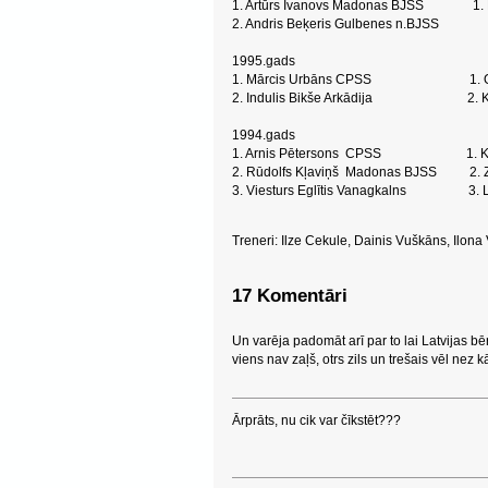
1. Artūrs Ivanovs Madonas BJSS 1. Ki
2. Andris Beķeris Gulbenes n.BJSS
1995.gads
1. Mārcis Urbāns CPSS 1. Olga K
2. Indulis Bikše Arkādija 2. Ket
1994.gads
1. Arnis Pētersons CPSS 1. Kristī
2. Rūdolfs Kļaviņš Madonas BJSS 2. Z
3. Viesturs Eglītis Vanagkalns 3. L
Treneri: Ilze Cekule, Dainis Vuškāns, Ilona
17 Komentāri
Un varēja padomāt arī par to lai Latvijas bēr
viens nav zaļš, otrs zils un trešais vēl nez kāds!!
Ārprāts, nu cik var čīkstēt???