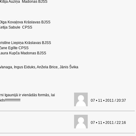
tija Auziņa Madonas BJSS
ovaļova Krāslavas BJSS
ija Sabule CPSS
ne Liepiņa Krāslavas BJSS
ane Eglīte CPSS
aura Kupča Madonas BJSS
 Vanaga, Ingus Eiduks, Anžela Brice, Jānis Švika
ni Igaunijā ir vienādās formās, lai
!!!!!!!!!!!!!!!
07 • 11 • 2011 / 20:37
07 • 11 • 2011 / 22:16