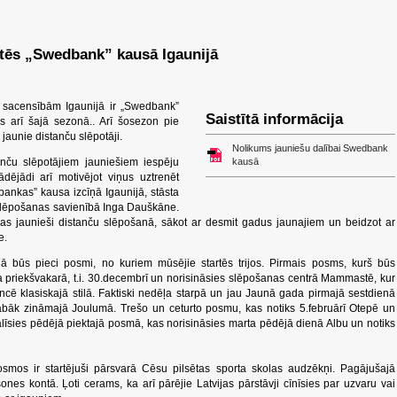
artēs „Swedbank” kausā Igaunijā
sacensībām Igaunijā ir „Swedbank”
Saistītā informācija
as arī šajā sezonā.. Arī šosezon pie
aunie distanču slēpotāji.
Nolikums jauniešu dalībai Swedbank
anču slēpotājiem jauniešiem iespēju
kausā
dējādi arī motivējot viņus uztrenēt
bankas” kausa izcīņā Igaunijā, stāsta
 Slēpošanas savienībā Inga Dauškāne.
as jaunieši distanču slēpošanā, sākot ar desmit gadus jaunajiem un beidzot ar
e.
 būs pieci posmi, no kuriem mūsējie startēs trijos. Pirmais posms, kurš būs
 priekšvakarā, t.i. 30.decembrī un norisināsies slēpošanas centrā Mammastē, kur
cē klasiskajā stilā. Faktiski nedēļa starpā un jau Jaunā gada pirmajā sestdienā
labāk zināmajā Joulumā. Trešo un ceturto posmu, kas notiks 5.februārī Otepē un
dalīsies pēdējā piektajā posmā, kas norisināsies marta pēdējā dienā Albu un notiks
mos ir startējuši pārsvarā Cēsu pilsētas sporta skolas audzēkņi. Pagājušajā
nes kontā. Ļoti cerams, ka arī pārējie Latvijas pārstāvji cīnīsies par uzvaru vai