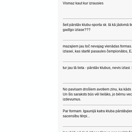
Vismaz kaut kur izrausies
šeit pārstāv klubu-sporta sk. tā kā jādomā ti
gadīgo izlase???
mazajiem jau toč nevajag vienādas formas.
izlasei, kas startē pasaules čempionātos,
tur jau tā lieta - pārstāv klubus, nevis izlas
No pavisam drošiem avotiem zinu, ka kāds n
Un šis saraksts būs vēl lielāks, jo bērnu ve
izdevumus.
Par formam. Igaunijā katra kluba pārstāvjiem
sacensību tērpi...