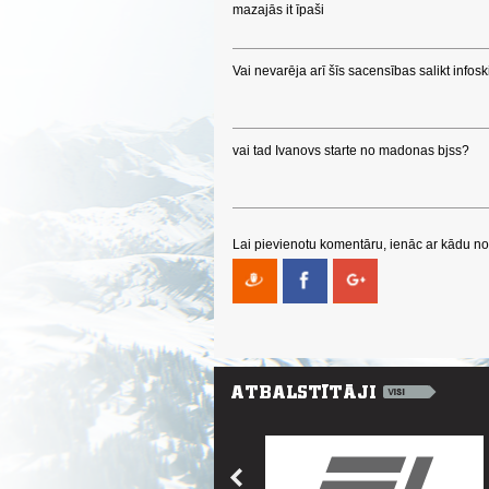
mazajās it īpaši
Vai nevarēja arī šīs sacensības salikt infos
vai tad Ivanovs starte no madonas bjss?
Lai pievienotu komentāru, ienāc ar kādu no 