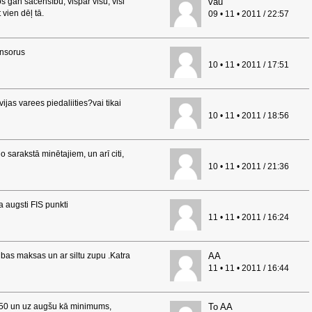
s gan sacensību, vispār visu, visi
vau
vien dēļ tā.
09 • 11 • 2011 / 22:57
onsorus
10 • 11 • 2011 / 17:51
vijas varees piedaliities?vai tikai
10 • 11 • 2011 / 18:56
o sarakstā minētajiem, un arī citi,
10 • 11 • 2011 / 21:36
da augsti FIS punkti
11 • 11 • 2011 / 16:24
ibas maksas un ar siltu zupu .Katra
AA
11 • 11 • 2011 / 16:44
, 50 un uz augšu kā minimums,
To AA