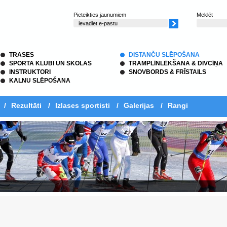
Pieteikties jaunumiem
Meklēt
TRASES
DISTANČU SLĒPOŠANA
SPORTA KLUBI UN SKOLAS
TRAMPLĪNLĒKŠANA & DIVCĪŅA
INSTRUKTORI
SNOVBORDS & FRĪSTAILS
KALNU SLĒPOŠANA
/
Rezultāti
/
Izlases sportisti
/
Galerijas
/
Rangi