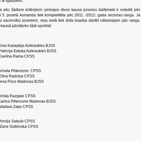
 ar igauņiem.
a pēc šādiem kritērijiem: pirmajos divos kausa posmos dalībnieki ir noteikti pēc
t 5. posmā komanda tiek komplektēta pēc 2011. /2012. gada sezonas ranga. Ja
no sacensību posmiem, viņa vietā tiek dota iespēja startēt nākamajam pēc ranga.
ausā pārstāvēs šādi sportisti:
a Kaņepēja Aizkraukles BJSS
 Eiduka Aizkraukles BJSS
elīna Rama CPSS
ineta Pētersone CPSS
na Radziņa CPSS
 Pūce Madonas BJSS
a Razgale CPSS
arīna Pētersone Madonas BJSS
Madara Zaķe CPSS
Annija Sabule CPSS
Zane Gulbinska CPSS