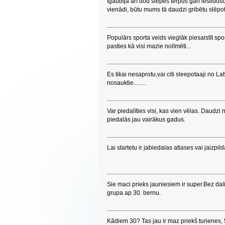
Igaubijā arī dod slēpes tērpus gan iesildošo
vienādi, būtu mums tā daudzi gribētu slēpot 
Populārs sporta veids vieglāk piesaistīt sp
pasties kā visi mazie nolīmēti...
Es tikai nesaprotu,vai citi sleepotaaji no Lat
nosauktie........
Var piedalīties visi, kas vien vēlas. Daudzi n
piedalās jau vairākus gadus.
Lai startetu ir jabiedalas atlases vai jaizpil
Sie maci prieks jauniesiem ir super.Bez dal
grupa ap 30. bernu.
Kādiem 30? Tas jau ir maz priekš turienes