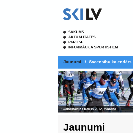
SĀKUMS
AKTUALITĀTES
PAR LSF
INFORMĀCIJA SPORTISTIEM
Jaunumi
/
Sacensību kalendārs
Skandināvijas Kauss 2012, Madona
Jaunumi