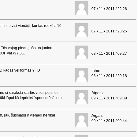
07 • 11 • 2011 / 22:26
em, ne visi vienādi, kur tas redzēts 10
07 • 11 • 2011 / 23:25
 Tās vajag pieaugušo un junioru
 EJOF vai WYOG.
08 • 11 • 2011 / 09:27
i :D kādas vēl formas!?! :D
mhm
08 • 11 • 2011 / 20:18
o šī saraksta startēs visos posmos.
Aigars
cāki tāpat kā iepriekš "sponsorēs" cela
09 • 11 • 2011 / 09:39
, (ak, šusmas!) ir vienādi ne tikai
Aigars
09 • 11 • 2011 / 09:44