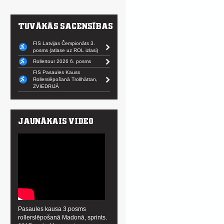
FIS Latvijas Čempionāts 3.
posms (atlase uz ROL izlasi)
Rollertour 2026 6. posms
FIS Pasaules Kauss
Rollerslēpošanā Trollhättan,
ZVIEDRIJĀ
Pasaules kausa 3.posms
rollerslēpošanā Madonā, sprints.