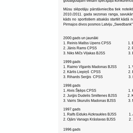
godalgotajām vietām spēcīgajā konkurencē
Mūsu slēpotāju pārstāvniecība tiek noteikt
2010./2011. gada sezonas ranga, savukār
kāds no sportistiem atsakās startēt kādā 
Pirmajos divos posmos Latviju „Swedbank” k
2000.gads un jaunāki
1. Reinis Matīss Upens CPSS 1. Eni
2. Jānis Rams CPSS 2. Patricija
3. Niks Mičs Viļakas BJSS 3. Ev
1999.gads
1. Raimo Vīgants Madonas BJSS 1. V
2. Kārlis Liepiņš CPSS 2. Elī
3. Rihards Serģis CPSS 3. Ieva
1998.gads
1. Alvis Šķēps CPSS 1. Krist
2. Jurģis Dudelis Smiltenes BJSS 2. K
3. Vairis Skurulis Madonas BJSS 3. 
1997.gads
1. Ralfs Eiduks Aizkraukles BJSS 1. 
2. Ojārs Vanags Krāslavas BJSS 2. 
1996.gads