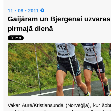
11 • 08 • 2011
Gaijāram un Bjergenai uzvaras
pirmajā dienā
Vakar Aurē/Kristiansundā (Norvēģija), kur šob