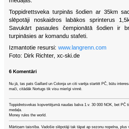
medaļas.
Toppidrettsveka turpinās šodien ar 35km sa
slēpotāji noskaidros labākos sprinterus 1,5k
Savukārt pasaules čempionātā šodien ir br
turpināsies ar komandu stafeti.
Izmantotie resursi:
www.langrenn.com
Foto: Dirk Richter, xc-ski.de
6 Komentāri
Nu jā, tas pats Gaillard un Colonja un citi varēja startēt PČ, būtu interes
mači, citādāk Nortugs tik visu mierīgi vinnē.
Toppidretsvekas kopvertējumā naudas balva 1.v. 30 000 NOK, bet PČ ti
medaļa.
Money rules the world.
Mārtiņam taisnība. Vadošie slēpotāji tak tāpat ap sezonu nopelna, plus 