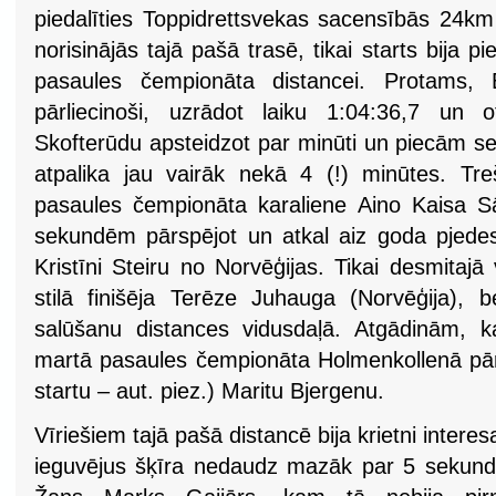
piedalīties Toppidrettsvekas sacensībās 24km 
norisinājās tajā pašā trasē, tikai starts bija 
pasaules čempionāta distancei. Protams, 
pārliecinoši, uzrādot laiku 1:04:36,7 un o
Skofterūdu apsteidzot par minūti un piecām s
atpalika jau vairāk nekā 4 (!) minūtes. Tre
pasaules čempionāta karaliene Aino Kaisa S
sekundēm pārspējot un atkal aiz goda pjedest
Kristīni Steiru no Norvēģijas. Tikai desmitajā 
stilā finišēja Terēze Juhauga (Norvēģija), 
salūšanu distances vidusdaļā. Atgādinām, k
martā pasaules čempionāta Holmenkollenā pār
startu – aut. piez.) Maritu Bjergenu.
Vīriešiem tajā pašā distancē bija krietni interes
ieguvējus šķīra nedaudz mazāk par 5 sekundē