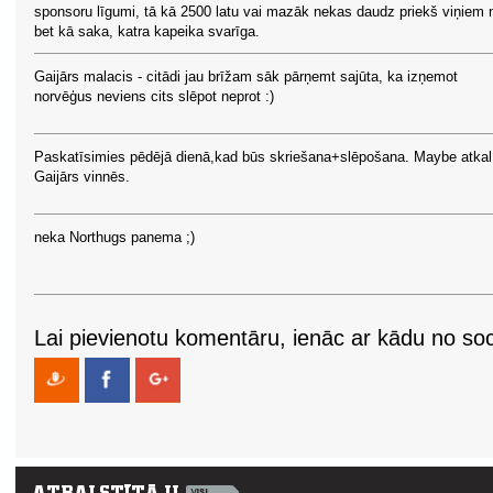
sponsoru līgumi, tā kā 2500 latu vai mazāk nekas daudz priekš viņiem 
bet kā saka, katra kapeika svarīga.
Gaijārs malacis - citādi jau brīžam sāk pārņemt sajūta, ka izņemot
norvēģus neviens cits slēpot neprot :)
Paskatīsimies pēdējā dienā,kad būs skriešana+slēpošana. Maybe atkal
Gaijārs vinnēs.
neka Northugs panema ;)
Lai pievienotu komentāru, ienāc ar kādu no soci