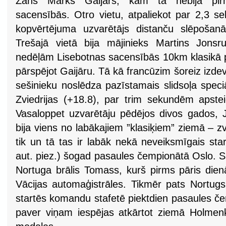
Žans Marks Gaijārs, kam tā nebija pirm
sacensībās. Otro vietu, atpaliekot par 2,3 s
kopvērtējuma uzvarētājs distanču slēpošan
Trešajā vietā bija mājinieks Martins Jons
nedēļām Lisebotnas sacensībās 10km klasikā pre
pārspējot Gaijāru. Tā kā francūzim šoreiz izd
sešinieku noslēdza pazīstamais slidsoļa spec
Zviedrijas (+18.8), par trim sekundēm apstei
Vasaloppet uzvarētāju pēdējos divos gados, J
bija viens no labākajiem ”klasiķiem” ziemā – z
tik un tā tas ir labāk nekā neveiksmīgais sta
aut. piez.) šogad pasaules čempionātā Oslo. S
Nortuga brālis Tomass, kurš pirms pāris dien
Vācijas automaģistrāles. Tikmēr pats Nortugs
startēs komandu stafetē piektdien pasaules če
paver viņam iespējas atkārtot ziemā Holmenko