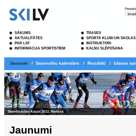
Pieteik
SĀKUMS
TRASES
AKTUALITĀTES
SPORTA KLUBI UN SKOLAS
PAR LSF
INSTRUKTORI
INFORMĀCIJA SPORTISTIEM
KALNU SLĒPOŠANA
Jaunumi
/
Sacensību kalendārs
/
Rezultāti
/
Izlases spo
Skandināvijas Kauss 2012, Madona
Jaunumi