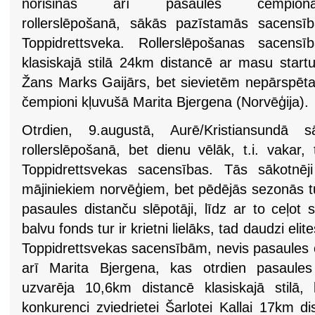
norisinās arī pasaules čempionā
rollerslēpošanā, sākās pazīstamās sacensī
Toppidrettsveka. Rollerslēpošanas sacensī
klasiskajā stilā 24km distancē ar masu startu
Žans Marks Gaijārs, bet sievietēm nepārspēta
čempioni kļuvušā Marita Bjergena (Norvēģija).
Otrdien, 9.augustā, Aurē/Kristiansundā 
rollerslēpošanā, bet dienu vēlāk, t.i. vakar
Toppidrettsvekas sacensības. Tās sākotnēj
mājiniekiem norvēģiem, bet pēdējās sezonās tu
pasaules distanču slēpotāji, līdz ar to ceļot
balvu fonds tur ir krietni lielāks, tad daudzi elit
Toppidrettsvekas sacensībām, nevis pasaules č
arī Marita Bjergena, kas otrdien pasaules
uzvarēja 10,6km distancē klasiskajā stilā,
konkurenci zviedrietei Šarlotei Kallai 17km dis