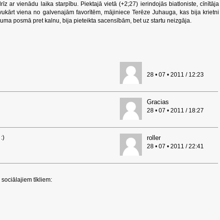
z ar vienādu laika starpību. Piektajā vietā (+2;27) ierindojās biatloniste, cīnītāja
vukārt viena no galvenajām favorītēm, mājiniece Terēze Juhauga, kas bija krietni
ma posmā pret kalnu, bija pieteikta sacensībām, bet uz startu neizgāja.
28 • 07 • 2011 / 12:23
Gracias
28 • 07 • 2011 / 18:27
:)
roller
28 • 07 • 2011 / 22:41
sociālajiem tīkliem: