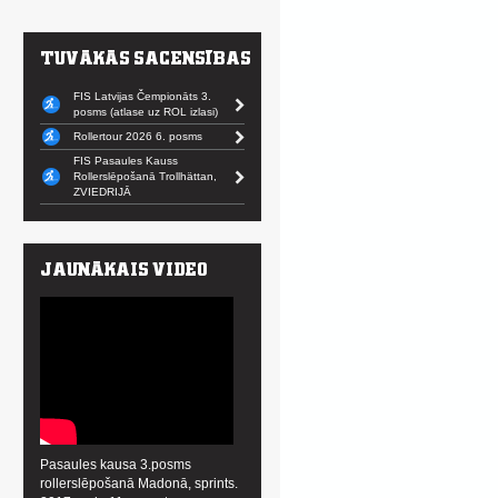
FIS Latvijas Čempionāts 3.
posms (atlase uz ROL izlasi)
Rollertour 2026 6. posms
FIS Pasaules Kauss
Rollerslēpošanā Trollhättan,
ZVIEDRIJĀ
Pasaules kausa 3.posms
rollerslēpošanā Madonā, sprints.