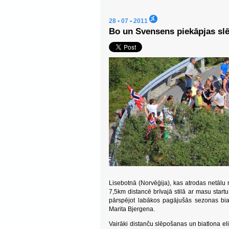
28 • 07 • 2011
Bo un Svensens piekāpjas sl
Lisebotnā (Norvēģija), kas atrodas netālu
7,5km distancē brīvajā stilā ar masu start
pārspējot labākos pagājušās sezonas bi
Marita Bjergena.
Vairāki distanču slēpošanas un biatlona eli