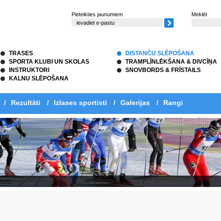
Pieteikties jaunumiem
Meklēt
TRASES
DISTANČU SLĒPOŠANA
SPORTA KLUBI UN SKOLAS
TRAMPLĪNLĒKŠANA & DIVCĪŅA
INSTRUKTORI
SNOVBORDS & FRĪSTAILS
KALNU SLĒPOŠANA
/
Rezultāti
/
Izlases sportisti
/
Galerijas
/
Rangi