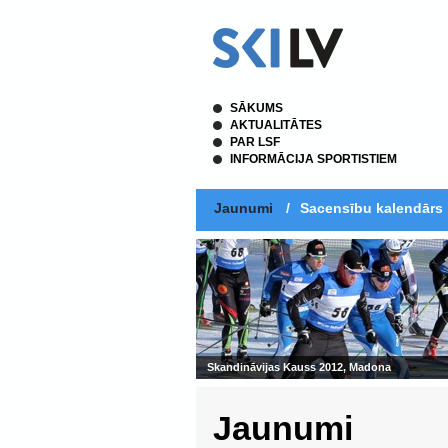
SĀKUMS
AKTUALITĀTES
PAR LSF
INFORMĀCIJA SPORTISTIEM
Jaunumi
/
Sacensību kalendārs
Skandināvijas Kauss 2012, Madona
Jaunumi