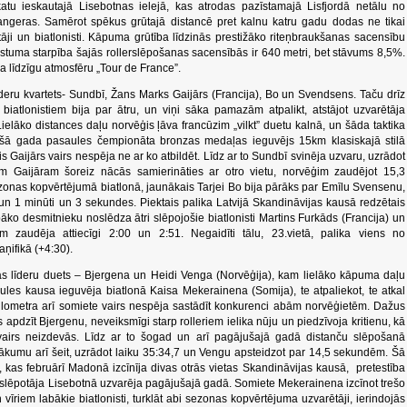
katu ieskautajā Lisebotnas ielejā, kas atrodas pazīstamajā Lisfjordā netālu no
vangeras. Samērot spēkus grūtajā distancē pret kalnu katru gadu dodas ne tikai
otāji un biatlonisti. Kāpuma grūtība līdzinās prestižāko riteņbraukšanas sacensību
stuma starpība šajās rollerslēpošanas sacensībās ir 640 metri, bet stāvums 8,5%.
īja līdzīgu atmosfēru „Tour de France”.
īderu kvartets- Sundbī, Žans Marks Gaijārs (Francija), Bo un Svendsens. Taču drīz
iatlonistiem bija par ātru, un viņi sāka pamazām atpalikt, atstājot uzvarētāja
ielāko distances daļu norvēģis ļāva francūzim „vilkt” duetu kalnā, un šāda taktika
d šā gada pasaules čempionāta bronzas medaļas ieguvējs 15km klasiskajā stilā
s Gaijārs vairs nespēja ne ar ko atbildēt. Līdz ar to Sundbī svinēja uzvaru, uzrādot
m Gaijāram šoreiz nācās samierināties ar otro vietu, norvēģim zaudējot 15,3
ezonas kopvērtējumā biatlonā, jaunākais Tarjei Bo bija pārāks par Emīlu Svensenu,
un 1 minūti un 3 sekundes. Piektais palika Latvijā Skandināvijas kausā redzētais
āko desmitnieku noslēdza ātri slēpojošie biatlonisti Martins Furkāds (Francija) un
m zaudēja attiecīgi 2:00 un 2:51. Negaidīti tālu, 23.vietā, palika viens no
ņifikā (+4:30).
ās līderu duets – Bjergena un Heidi Venga (Norvēģija), kam lielāko kāpuma daļu
ules kausa ieguvēja biatlonā Kaisa Mekerainena (Somija), te atpaliekot, te atkal
ilometra arī somiete vairs nespēja sastādīt konkurenci abām norvēģietēm. Dažus
 apdzīt Bjergenu, neveiksmīgi starp rolleriem ielika nūju un piedzīvoja kritienu, kā
 vairs neizdevās. Līdz ar to šogad un arī pagājušajā gadā distanču slēpošanā
kumu arī šeit, uzrādot laiku 35:34,7 un Vengu apsteidzot par 14,5 sekundēm. Šā
as februārī Madonā izcīnīja divas otrās vietas Skandināvijas kausā, pretestība
 slēpotāja Lisebotnā uzvarēja pagājušajā gadā. Somiete Mekerainena izcīnot trešo
vīriem labākie biatlonisti, turklāt abi sezonas kopvērtējuma uzvarētāji, ierindojās