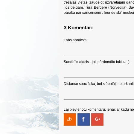
trešajās vietās, zaudējot uzvarētājam gandrī
līdz beigām, Tura Bergere (Norvēģija). Sa
pārāka par sāncensēm „Tour de ski” noslēgu
3 Komentāri
Labs apraksts!
Sundbī malacis - ļoti pārdomāta taktika :)
Distance specifiska, bet slēpotāji noturkanti 
Lai pievienotu komentāru, ienāc ar kādu no 