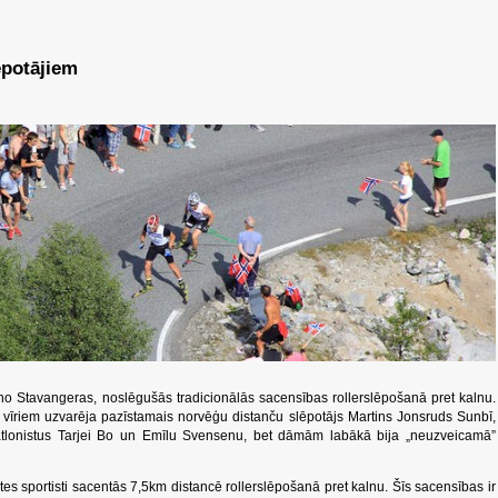
ēpotājiem
 no Stavangeras, noslēgušās tradicionālās sacensības rollerslēpošanā pret kalnu.
u vīriem uzvarēja pazīstamais norvēģu distanču slēpotājs Martins Jonsruds Sunbī,
atlonistus Tarjei Bo un Emīlu Svensenu, bet dāmām labākā bija „neuzveicamā”
tes sportisti sacentās 7,5km distancē rollerslēpošanā pret kalnu. Šīs sacensības ir