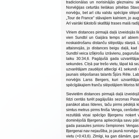
tradicionālas un norisinājās gleznainu s
Norvēģijas ceturtās lielākas pilsētas Sta
norvēģu, bet arī citu valstu spēcīgie slēp
„Tour de France” stāvajiem kalniem, jo aug
Arī vairāki tūkstoši skatītāji trases malā rad
Vīriem distances pirmajā daļā izveidojās l
vien Sundbī un Gaijāra temps arī abiem b
noskaidrošanu distanču slēpotāju starpā. L
attaisnojās, jo distances beigu daļā, ka
Sundbī veica izšķirošu izrāvienu, pagurušai
laiku 30:34,6. Pagājušā gada uzvarētāja
sekundes. Cīņā par trešo vietu, tāpat kā s
uzvarētājam zaudējot attiecīgi 41 sekundi 
jaunais slēpošanas talants Šjūrs Rēte. Lab
norvēģis Larss Bergers, kuri uzvarētāja
spēcīgākajiem franču slēpotājiem Moriss Ma
Sievietēm distances pirmajā daļā izveidoj
līdzi centās turēt pagājušās sezonas Pasa
panākot abas līderes, taču pirms pēdējā k
simtus metrus pirms finiša Venga, cenšoties
rezultātā viņai spēcīgo Bjergenu noķert
dominējošā Bjergena apliecināja savu pārā
gada pasaules junioru čempiones Vengas, k
Bjergenai nav nejaušība, jo jaunā norvēģu
vietu (+0:43,6). Zīmīgi, ka gan dāmām, gan 