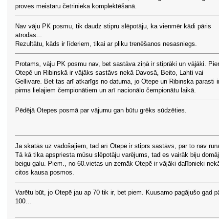
proves meistaru četrinieka komplektēšanā.
Nav vāju PK posmu, tik daudz stipru slēpotāju, ka vienmēr kādi pāris
atrodas...
Rezultātu, kāds ir līderiem, tikai ar pliku trenēšanos nesasniegs.
Protams, vāju PK posmu nav, bet sastāva ziņā ir stiprāki un vājāki. Pi
Otepē un Ribinskā ir vājāks sastāvs nekā Davosā, Beito, Lahti vai
Gellivare. Bet tas arī atkarīgs no datuma, jo Otepe un Ribinska parasti i
pirms lielajiem čempionātiem un arī nacionālo čempionātu laikā.
Pēdējā Otepes posmā par vājumu gan būtu grēks sūdzēties.
Ja skatās uz vadošajiem, tad arī Otepē ir stiprs sastāvs, par to nav run
Tā kā tika apspriesta mūsu slēpotāju varējums, tad es vairāk biju domāj
beigu galu. Piem., no 60.vietas un zemāk Otepē ir vājāki dalībnieki nek
citos kausa posmos.
Varētu būt, jo Otepē jau ap 70 tik ir, bet piem. Kuusamo pagājušo gad pā
100...