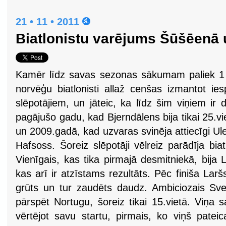
21 • 11 • 2011
Biatlonistu varējums Šūšēenā 
Kamēr līdz savas sezonas sākumam paliek 1 v
norvēģu biatlonisti allaž cenšas izmantot ies
slēpotājiem, un jāteic, ka līdz šim viņiem ir d
pagājušo gadu, kad Bjerndālens bija tikai 25.vie
un 2009.gadā, kad uzvaras svinēja attiecīgi Ul
Hafsoss. Šoreiz slēpotāji vēlreiz parādīja biat
Vienīgais, kas tika pirmajā desmitniekā, bija L
kas arī ir atzīstams rezultāts. Pēc finiša Larš
grūts un tur zaudēts daudz. Ambiciozais Sve
pārspēt Nortugu, šoreiz tikai 15.vietā. Viņa sa
vērtējot savu startu, pirmais, ko viņš patei