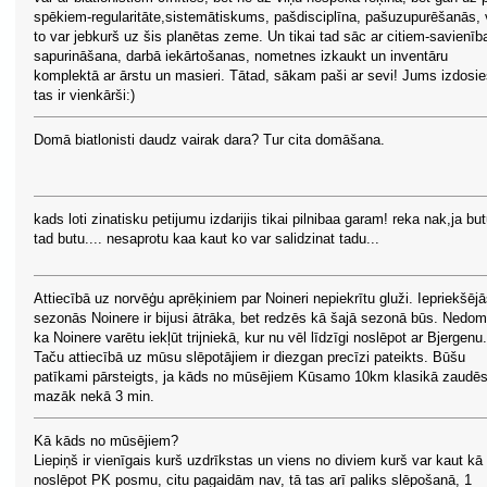
spēkiem-regularitāte,sistemātiskums, pašdisciplīna, pašuzupurēšanās, 
to var jebkurš uz šis planētas zeme. Un tikai tad sāc ar citiem-savienīb
sapurināšana, darbā iekārtošanas, nometnes izkaukt un inventāru
komplektā ar ārstu un masieri. Tātad, sākam paši ar sevi! Jums izdosie
tas ir vienkārši:)
Domā biatlonisti daudz vairak dara? Tur cita domāšana.
kads loti zinatisku petijumu izdarijis tikai pilnibaa garam! reka nak,ja bu
tad butu.... nesaprotu kaa kaut ko var salidzinat tadu...
Attiecībā uz norvēģu aprēķiniem par Noineri nepiekrītu gluži. Iepriekšēj
sezonās Noinere ir bijusi ātrāka, bet redzēs kā šajā sezonā būs. Nedom
ka Noinere varētu iekļūt trijniekā, kur nu vēl līdzīgi noslēpot ar Bjergenu.
Taču attiecībā uz mūsu slēpotājiem ir diezgan precīzi pateikts. Būšu
patīkami pārsteigts, ja kāds no mūsējiem Kūsamo 10km klasikā zaudē
mazāk nekā 3 min.
Kā kāds no mūsējiem?
Liepiņš ir vienīgais kurš uzdrīkstas un viens no diviem kurš var kaut kā
noslēpot PK posmu, citu pagaidām nav, tā tas arī paliks slēpošanā, 1