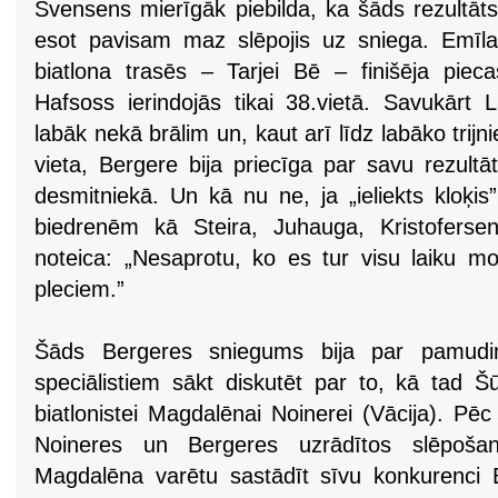
Svensens mierīgāk piebilda, ka šāds rezultāts
esot pavisam maz slēpojis uz sniega. Emīla
biatlona trasēs – Tarjei Bē – finišēja piec
Hafsoss ierindojās tikai 38.vietā. Savukārt 
labāk nekā brālim un, kaut arī līdz labāko trijn
vieta, Bergere bija priecīga par savu rezultātu
desmitniekā. Un kā nu ne, ja „ieliekts klo
biedrenēm kā Steira, Juhauga, Kristoferse
noteica: „Nesaprotu, ko es tur visu laiku 
pleciem.”
Šāds Bergeres sniegums bija par pamudi
speciālistiem sākt diskutēt par to, kā tad Š
biatlonistei Magdalēnai Noinerei (Vācija). Pē
Noineres un Bergeres uzrādītos slēpošana
Magdalēna varētu sastādīt sīvu konkurenci B