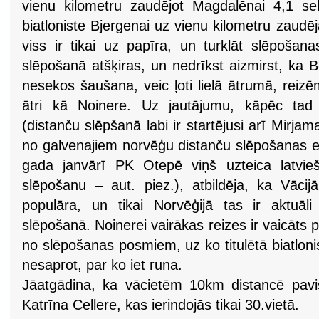
vienu kilometru zaudējot Magdalēnai 4,1 s
biatloniste Bjergenai uz vienu kilometru zaud
viss ir tikai uz papīra, un turklāt slēpošana
slēpošanā atšķiras, un nedrīkst aizmirst, ka B
nesekos šaušana, veic ļoti lielā ātrumā, reizē
ātri kā Noinere. Uz jautājumu, kāpēc tad v
(distanču slēpšanā labi ir startējusi arī Mirja
no galvenajiem norvēģu distanču slēpošanas e
gada janvārī PK Otepē viņš uzteica latvie
slēpošanu – aut. piez.), atbildēja, ka Vācij
populāra, un tikai Norvēģijā tas ir aktuāli 
slēpošanā. Noinerei vairākas reizes ir vaicāts
no slēpošanas posmiem, uz ko titulētā biatlonis
nesaprot, par ko iet runa.
Jāatgādina, ka vācietēm 10km distancē pavi
Katrīna Cellere, kas ierindojās tikai 30.vietā.