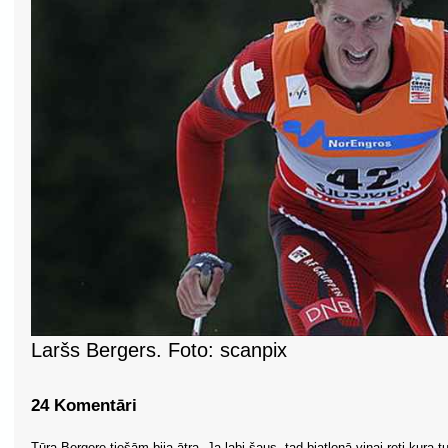
Laršs Bergers. Foto: scanpix
24 Komentāri
Tūra Bergere tiešām bija ātra. Ja labi šaus, tad biatlonā viņai reti kura t