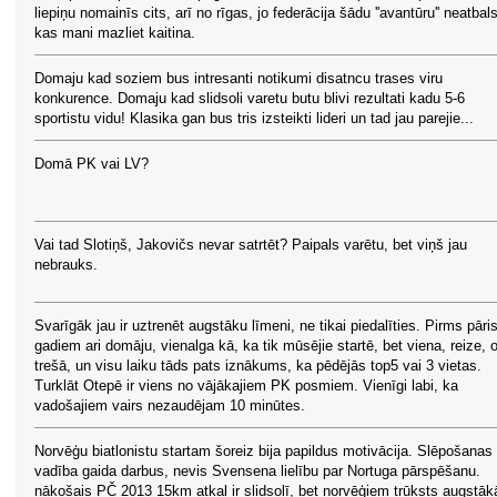
liepiņu nomainīs cits, arī no rīgas, jo federācija šādu ''avantūru'' neatbals
kas mani mazliet kaitina.
Domaju kad soziem bus intresanti notikumi disatncu trases viru
konkurence. Domaju kad slidsoli varetu butu blivi rezultati kadu 5-6
sportistu vidu! Klasika gan bus tris izsteikti lideri un tad jau parejie...
Domā PK vai LV?
Vai tad Slotiņš, Jakovičs nevar satrtēt? Paipals varētu, bet viņš jau
nebrauks.
Svarīgāk jau ir uztrenēt augstāku līmeni, ne tikai piedalīties. Pirms pāri
gadiem ari domāju, vienalga kā, ka tik mūsējie startē, bet viena, reize, o
trešā, un visu laiku tāds pats iznākums, ka pēdējās top5 vai 3 vietas.
Turklāt Otepē ir viens no vājākajiem PK posmiem. Vienīgi labi, ka
vadošajiem vairs nezaudējam 10 minūtes.
Norvēģu biatlonistu startam šoreiz bija papildus motivācija. Slēpošanas
vadība gaida darbus, nevis Svensena lielību par Nortuga pārspēšanu.
nākošais PČ 2013 15km atkal ir slidsolī, bet norvēģiem trūksts augstāk