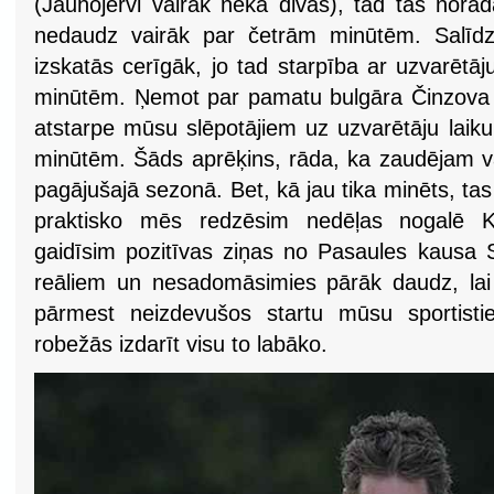
(Jauhojervi vairāk nekā divas), tad tas norād
nedaudz vairāk par četrām minūtēm. Salīdz
izskatās cerīgāk, jo tad starpība ar uzvarētā
minūtēm. Ņemot par pamatu bulgāra Činzova 
atstarpe mūsu slēpotājiem uz uzvarētāju laiku
minūtēm. Šāds aprēķins, rāda, ka zaudējam va
pagājušajā sezonā. Bet, kā jau tika minēts, tas 
praktisko mēs redzēsim nedēļas nogalē K
gaidīsim pozitīvas ziņas no Pasaules kausa S
reāliem un nesadomāsimies pārāk daudz, lai
pārmest neizdevušos startu mūsu sportist
robežās izdarīt visu to labāko.