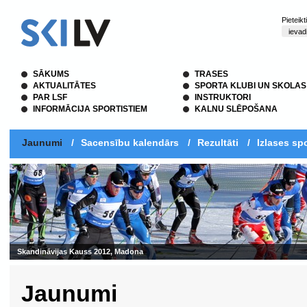
Pieteik
SĀKUMS
TRASES
AKTUALITĀTES
SPORTA KLUBI UN SKOLAS
PAR LSF
INSTRUKTORI
INFORMĀCIJA SPORTISTIEM
KALNU SLĒPOŠANA
Jaunumi
/
Sacensību kalendārs
/
Rezultāti
/
Izlases spo
Jaunumi