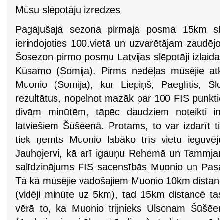
Mūsu slēpotāju izredzes
Pagājušajā sezonā pirmajā posmā 15km slids
ierindojoties 100.vietā un uzvarētājam zaudē
Šosezon pirmo posmu Latvijas slēpotāji izlaida
Kūsamo (Somija). Pirms nedēļas mūsējie at
Muonio (Somija), kur Liepiņš, Paeglītis, Sl
rezultātus, nopelnot mazāk par 100 FIS punkt
divām minūtēm, tāpēc daudziem noteikti in
latviešiem Šūšēenā. Protams, to var izdarīt t
tiek ņemts Muonio labāko trīs vietu ieguvē
Jauhojervi, kā arī igauņu Rehemā un Tammjarv
salīdzinājums FIS sacensībās Muonio un Pa
Tā kā mūsējie vadošajiem Muonio 10km dista
(vidēji minūte uz 5km), tad 15km distancē 
vērā to, ka Muonio trijnieks Ulsonam Šūšēe