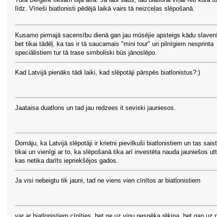
līdz. Vīrieši biatlonisti pēdējā laikā vairs tā neizceļas slēpošanā.
Kusamo pirmajā sacensību dienā gan jau mūsējie apsteigs kādu slaven
bet tikai tādēļ, ka tas ir tā saucamais "mini tour" un pilnīgiem nesprinta
speciālistiem tur tā trase simboliski būs jānoslēpo.
Kad Latvijā pienāks tādi laiki, kad slēpotāji pārspēs biatlonistus?:)
Jaataisa duatlons un tad jau redzees it seviski jauniesos.
Domāju, ka Latvijā slēpotāji ir krietni pievilkuši biatlonistiem un tas saist
tikai un vienīgi ar to, ka slēpošanā tika arī investēta nauda jauniešos utt
kas netika darīts iepriekšējos gados.
Ja visi nebeigtu tik jauni, tad ne viens vien cīnītos ar biatlonistiem
var ar biatlonistiem cīnīties, bet ne uz viņu nespēka rēķina, bet gan uz