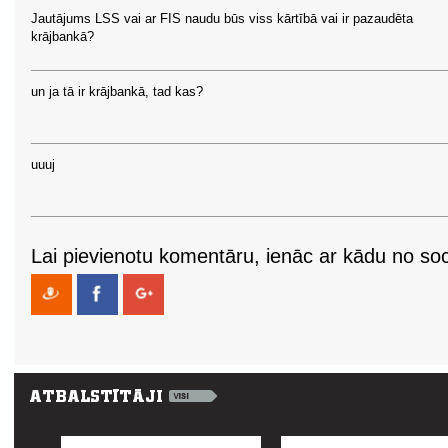
Jautājums LSS vai ar FIS naudu būs viss kārtībā vai ir pazaudēta
krājbankā?
un ja tā ir krājbankā, tad kas?
uuuj
Lai pievienotu komentāru, ienāc ar kādu no soci