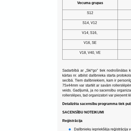
Vecuma grupas
S12
S14, V12
V14; S16,
V16, SE
V18, V40, VE
Sadarbībā ar „Ski*go” tiek nodrošinātas k
kārtas nr. atbilst dalībnieka starta protoko
secībā. Tiem dalībniekiem, kam ir personīg
75x44mm var startēt ar savām rollerslēpēm
veids. Gadījumā, ja no sacensību organizat
rollerslēpes, tad organizatori var pieņem
Detalizēta sacensību programma tiek pub
SACENSĪBU NOTEIKUMI
Reģistrācija
Dalībnieku iepriekšēja reģistrācija