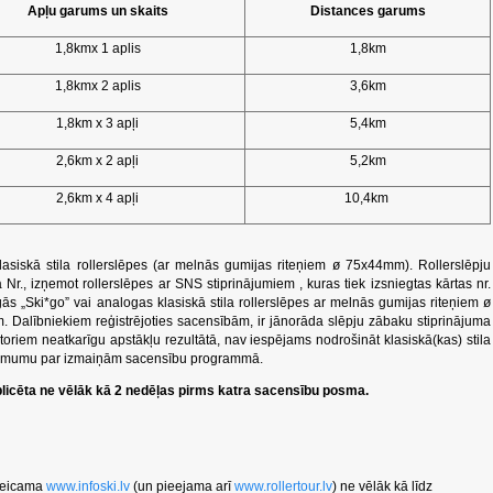
Apļu garums un skaits
Distances garums
1,8kmx 1 aplis
1,8km
1,8kmx 2 aplis
3,6km
1,8km x 3 apļi
5,4km
2,6km x 2 apļi
5,2km
2,6km x 4 apļi
10,4km
lasiskā stila rollerslēpes (ar melnās gumijas riteņiem ø 75x44mm). Rollerslēpju
la Nr., izņemot rollerslēpes ar SNS stiprinājumiem , kuras tiek izsniegtas kārtas nr.
ās „Ski*go” vai analogas klasiskā stila rollerslēpes ar melnās gumijas riteņiem ø
. Dalībniekiem reģistrējoties sacensībām, ir jānorāda slēpju zābaku stiprinājuma
oriem neatkarīgu apstākļu rezultātā, nav iespējams nodrošināt klasiskā(kas) stila
t lēmumu par izmaiņām sacensību programmā.
licēta ne vēlāk kā 2 nedēļas pirms katra sacensību posma.
 veicama
www.infoski.lv
(un pieejama arī
www.rollertour.lv
) ne vēlāk kā līdz