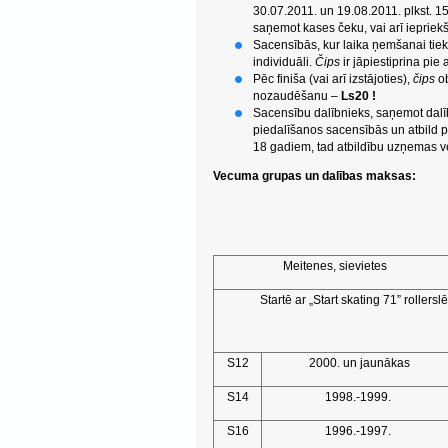
30.07.2011. un 19.08.2011. plkst. 
saņemot kases čeku, vai arī iepriek
Sacensībās, kur laika ņemšanai tiek
individuāli.
Čips
ir jāpiestiprina pie
Pēc finiša (vai arī izstājoties),
čips
ob
nozaudēšanu –
Ls20 !
Sacensību dalībnieks, saņemot dalīb
piedalīšanos sacensībās un atbild pa
18 gadiem, tad atbildību uzņemas ve
Vecuma grupas un dalības maksas:
Meitenes, sievietes
Startē ar „Start skating 71” roller
S12
2000. un jaunākas
S14
1998.-1999.
S16
1996.-1997.