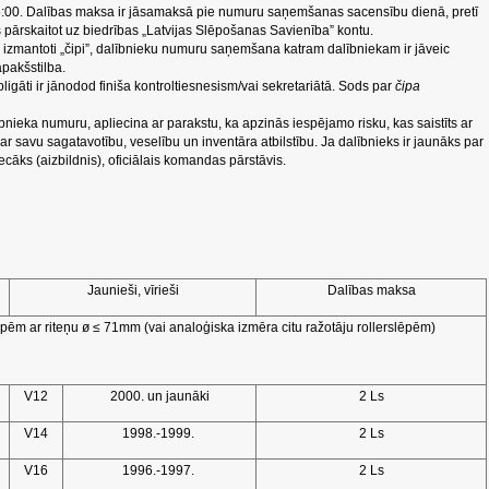
15:00. Dalības maksa ir jāsamaksā pie numuru saņemšanas sacensību dienā, pretī
š pārskaitot uz biedrības „Latvijas Slēpošanas Savienība” kontu.
 izmantoti „čipi”, dalībnieku numuru saņemšana katram dalībniekam ir jāveic
 apakšstilba.
ligāti ir jānodod finiša kontroltiesnesism/vai sekretariātā. Sods par
čipa
nieka numuru, apliecina ar parakstu, ka apzinās iespējamo risku, kas saistīts ar
r savu sagatavotību, veselību un inventāra atbilstību. Ja dalībnieks ir jaunāks par
cāks (aizbildnis), oficiālais komandas pārstāvis.
Jaunieši, vīrieši
Dalības maksa
slēpēm ar riteņu ø ≤ 71mm (vai analoģiska izmēra citu ražotāju rollerslēpēm)
V12
2000. un jaunāki
2 Ls
V14
1998.-1999.
2 Ls
V16
1996.-1997.
2 Ls