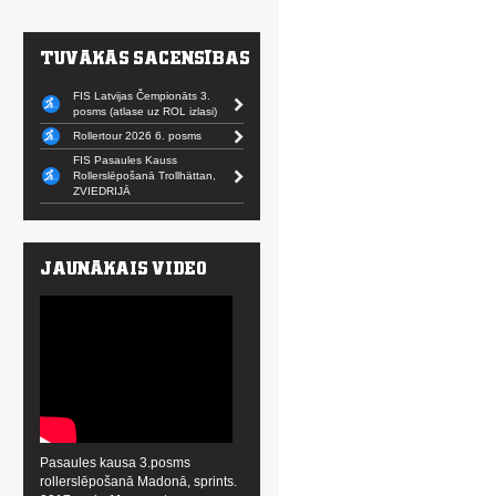
FIS Latvijas Čempionāts 3.
posms (atlase uz ROL izlasi)
Rollertour 2026 6. posms
FIS Pasaules Kauss
Rollerslēpošanā Trollhättan,
ZVIEDRIJĀ
Pasaules kausa 3.posms
rollerslēpošanā Madonā, sprints.