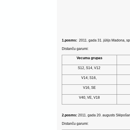
1.posms:
2011. gada 31. jūlijs Madona, s
Distanču garumi:
Vecuma grupas
S12, S14, V12
V14; S16,
V16, SE
V40, VE, V18
2.posms:
2011. gada 20. augusts Slēpošana
Distanču garumi: