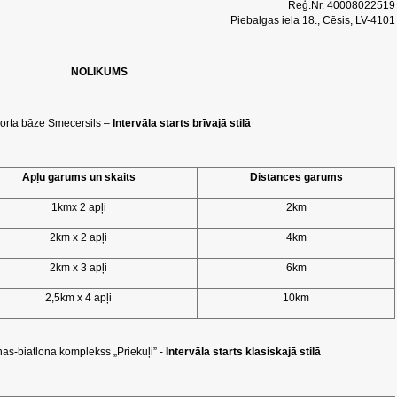
Reģ.Nr. 40008022519
Piebalgas iela 18., Cēsis, LV-4101
NOLIKUMS
porta bāze Smecersils –
Intervāla starts brīvajā stilā
Apļu garums un skaits
Distances garums
1kmx 2 apļi
2km
2km x 2 apļi
4km
2km x 3 apļi
6km
2,5km x 4 apļi
10km
s-biatlona komplekss „Priekuļi” -
Intervāla starts klasiskajā stilā