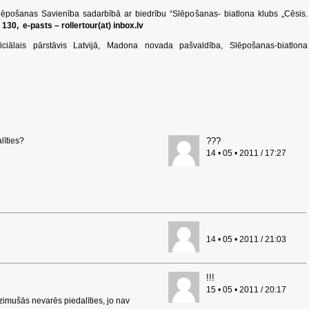
lēpošanas Savienība sadarbībā ar biedrību “Slēpošanas- biatlona klubs „Cēsis.
 130, e-pasts – rollertour(at) inbox.lv
iciālais pārstāvis Latvijā, Madona novada pašvaldība, Slēpošanas-biatlona
līties?
???
14 • 05 • 2011 / 17:27
14 • 05 • 2011 / 21:03
!!!
15 • 05 • 2011 / 20:17
mušās nevarēs piedalīties, jo nav