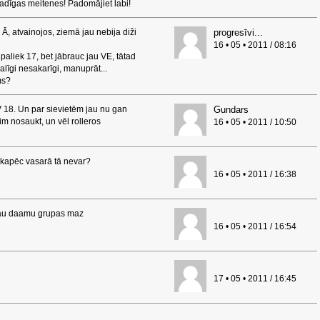
adīgas meitenes! Padomājiet labi!
 Ā, atvainojos, ziemā jau nebija diži
progresīvi...
16 • 05 • 2011 / 08:16
aliek 17, bet jābrauc jau VE, tātad
alīgi nesakarīgi, manuprāt...
ms?
s V 18. Un par sievietēm jau nu gan
Gundars
m nosaukt, un vēl rolleros
16 • 05 • 2011 / 10:50
 kapēc vasarā tā nevar?
16 • 05 • 2011 / 16:38
 jau daamu grupas maz
16 • 05 • 2011 / 16:54
17 • 05 • 2011 / 16:45