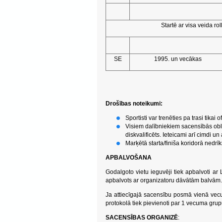
Startē ar visa veida r
SE
1995. un vecākas
Drošības noteikumi:
Sportisti var trenēties pa trasi tikai o
Visiem dalībniekiem sacensībās oblig
diskvalificēts. Ieteicami arī cimdi un 
Marķētā starta/finiša koridorā nedrī
APBALVOŠANA
Godalgoto vietu ieguvēji tiek apbalvoti ar
apbalvots ar organizatoru dāvātām balvām.
Ja attiecīgajā sacensību posmā vienā vecum
protokolā tiek pievienoti par 1 vecuma grup
SACENSĪBAS ORGANIZĒ
: