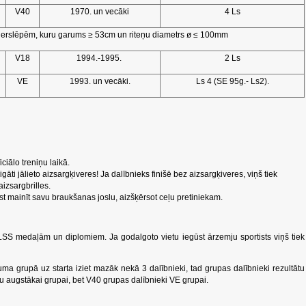
V40
1970. un vecāki
4 Ls
ollerslēpēm, kuru garums ≥ 53cm un riteņu diametrs ø ≤ 100mm
V18
1994.-1995.
2 Ls
VE
1993. un vecāki.
Ls 4 (SE 95g.- Ls2).
ficiālo treniņu laikā.
āti jālieto aizsargķiveres! Ja dalībnieks finišē bez aizsargķiveres, viņš tiek
aizsargbrilles.
kst mainīt savu braukšanas joslu, aizšķērsot ceļu pretiniekam.
 LSS medaļām un diplomiem. Ja godalgoto vietu iegūst ārzemju sportists viņš tiek
a grupā uz starta iziet mazāk nekā 3 dalībnieki, tad grupas dalībnieki rezultātu
u augstākai grupai, bet V40 grupas dalībnieki VE grupai.