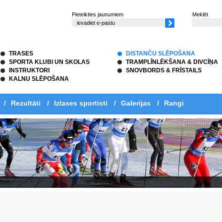
Pieteikties jaunumiem
Meklēt
TRASES
DISTANČU SLĒPOŠANA
SPORTA KLUBI UN SKOLAS
TRAMPLĪNLĒKŠANA & DIVCĪŅA
INSTRUKTORI
SNOVBORDS & FRĪSTAILS
KALNU SLĒPOŠANA
/
Rezultāti
/
Izlases sportisti
/
Galerijas
/
Rangi