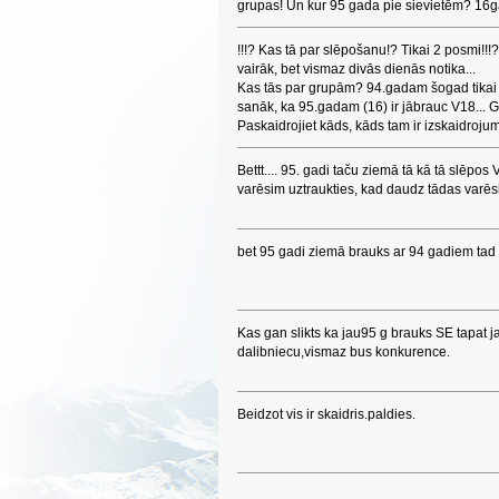
grupas! Un kur 95 gada pie sievietēm? 16g
!!!? Kas tā par slēpošanu!? Tikai 2 posmi!!!?
vairāk, bet vismaz divās dienās notika...
Kas tās par grupām? 94.gadam šogad tikai p
sanāk, ka 95.gadam (16) ir jābrauc V18... G
Paskaidrojiet kāds, kāds tam ir izskaidroju
Bettt.... 95. gadi taču ziemā tā kā tā slēpo
varēsim uztraukties, kad daudz tādas varēsi
bet 95 gadi ziemā brauks ar 94 gadiem tad
Kas gan slikts ka jau95 g brauks SE tapat
dalibniecu,vismaz bus konkurence.
Beidzot vis ir skaidris.paldies.