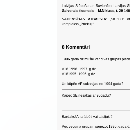
Latvijas Slēpošanas Savienība Latvijas S
Galvenais tiesnesis – M.Niklass, t. 29 146
SACENSĪBAS ATBALSTA
: „SKI*GO” of
komplekss „Priekuļi”.
8 Komentāri
1996 gadā dzimušie var divās grupās pieda
V16 1996.-1997. g.dz.
V181995.-1996. g.dz.
Un kāpēc VE sakas jau no 1994 gada?
Kāpēc SE nesākās ar 95gadu?
Bardaks! Analfabēti vai taisījuši?
Pēc vecuma grupām spriežot 1995. gadā dzi