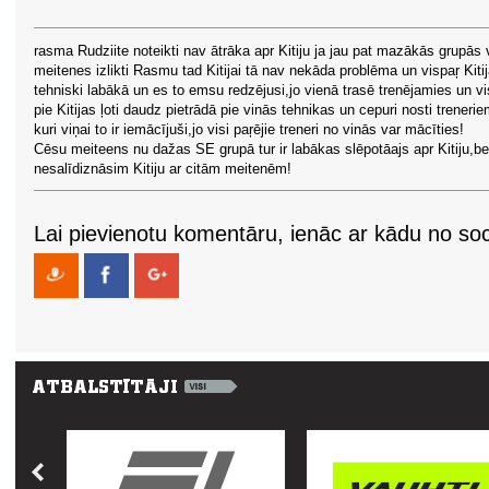
rasma Rudziite noteikti nav ātrāka apr Kitiju ja jau pat mazākās grupās 
meitenes izlikti Rasmu tad Kitijai tā nav nekāda problēma un vispaŗ Kitij
tehniski labākā un es to emsu redzējusi,jo vienā trasē trenējamies un vi
pie Kitijas ļoti daudz pietrādā pie vinās tehnikas un cepuri nosti treneri
kuri viņai to ir iemācījuši,jo visi paŗējie treneri no vinās var mācīties!
Cēsu meiteens nu dažas SE grupā tur ir labākas slēpotāajs apr Kitiju,be
nesalīdiznāsim Kitiju ar citām meitenēm!
Lai pievienotu komentāru, ienāc ar kādu no soci