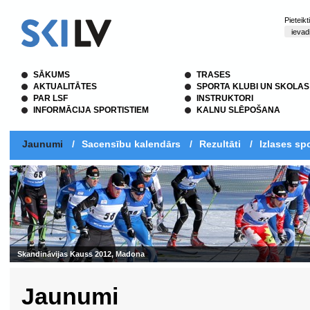
Pieteik
SĀKUMS
TRASES
AKTUALITĀTES
SPORTA KLUBI UN SKOLAS
PAR LSF
INSTRUKTORI
INFORMĀCIJA SPORTISTIEM
KALNU SLĒPOŠANA
Jaunumi
/
Sacensību kalendārs
/
Rezultāti
/
Izlases spo
Skandināvijas Kauss 2012, Madona
Jaunumi