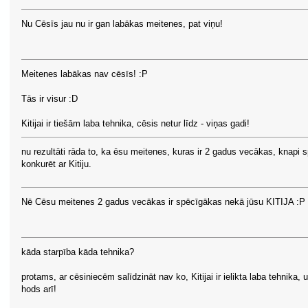
Nu Cēsīs jau nu ir gan labākas meitenes, pat viņu!
Meitenes labākas nav cēsīs! :P
Tās ir visur :D
Kitijai ir tiešām laba tehnika, cēsis netur līdz - viņas gadi!
nu rezultāti rāda to, ka ēsu meitenes, kuras ir 2 gadus vecākas, knapi s
konkurēt ar Kitiju.
Nē Cēsu meitenes 2 gadus vecākas ir spēcīgākas nekā jūsu KITIJA :P
kāda starpība kāda tehnika?
protams, ar cēsiniecēm salīdzināt nav ko, Kitijai ir ielikta laba tehnika, 
hods arī!