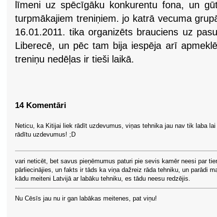
līmeni uz spēcīgāku konkurentu fona, un gūt ļ
turpmākajiem treniņiem. jo katrā vecuma grupā
16.01.2011. tika organizēts brauciens uz pa
Liberecē, un pēc tam bija iespēja arī apmekl
treniņu nedēļas ir tieši laikā.
14 Komentāri
Neticu, ka Kitijai liek rādīt uzdevumus, viņas tehnika jau nav tik laba lai
rādītu uzdevumus! ;D
vari neticēt, bet savus pieņēmumus paturi pie sevis kamēr neesi par ti
pārliecinājies, un fakts ir tāds ka viņa dažreiz rāda tehniku, un parādi m
kādu meiteni Latvijā ar labāku tehniku, es tādu neesu redzējis.
Nu Cēsīs jau nu ir gan labākas meitenes, pat viņu!