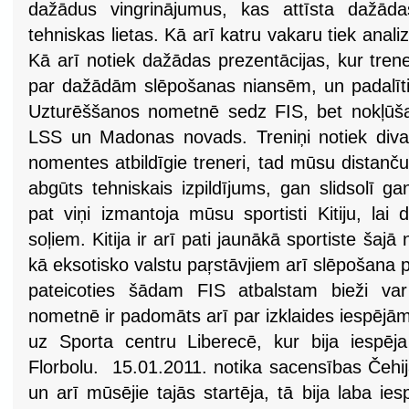
dažādus vingrinājumus, kas attīsta dažāda
tehniskas lietas. Kā arī katru vakaru tiek anali
Kā arī notiek dažādas prezentācijas, kur tren
par dažādām slēpošanas niansēm, un padalītie
Uzturēššanos nometnē sedz FIS, bet nokļūša
LSS un Madonas novads. Treniņi notiek diva
nomentes atbildīgie treneri, tad mūsu distanču 
abgūts tehniskais izpildījums, gan slidsolī ga
pat viņi izmantoja mūsu sportisti Kitiju, la
soļiem. Kitija ir arī pati jaunākā sportiste šajā
kā eksotisko valstu paŗstāvjiem arī slēpošana pa
pateicoties šādam FIS atbalstam bieži var
nometnē ir padomāts arī par izklaides iespējām
uz Sporta centru Liberecē, kur bija iespēja
Florbolu. 15.01.2011. notika sacensības Čehi
un arī mūsējie tajās startēja, tā bija laba i