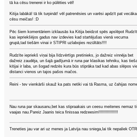
tā ka cēsu trenerei ir ko pūlēties vēl!
Kitija labākā! tā tik turpināt! vēl patrenēsies un varēsi apdzīt pat vecāk
cēsu meičas! :D
Pēc šiem komentāriem izklausās ka Kitija beidzot spēs apslēpot Rudzīt
kas iepriekšējos gadus nav izdevies kad startējušas vienā vecuma
grupā,tad tiešām vinai ir STIPRI uzlabojies rezūltāts!!!!
Rudzīte iepriekš viņai bija līdzvērtīgs pretinieks, jo dažreiz vinnēja bet
dažreiz zaudēja, un šajā gadījumā ir runa par klasikas tehniku, kas tie
kitijai ir laba, un šogad redzēs kura būs stiprāka tad kad abas slēpos vi
distanci vienos un tajos pašos mačos.
Reini - tev vienkārši skauž ka pats netiki vai tā Rasma, uz čahijas nome
Nau runa par skausanu,bet kas stipraakais un ceesu meitenes nemaz ti
vaajas nau.Pareiz Jaanis teica finissaa redzeesim!!!!!!!!!!!!!!!!
Treneties jau var ari uz menes ja Latvija nau sniega,lai tik nepaliek OT