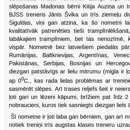
slēpošanas Madonas bērni Kitija Auziņa un I
BJSS treneris Jānis Švika un trīs ziemeļu di
Siguldas, viņi gan atzina, ka šo nometni l
kvalitatīvāk patrenēties tieši tramplīnlēkšan
labākajiem tramplīniem, bet tas nenozīmē, k
vispār. Nometnē bez latviešiem piedalās pārs
Rumānijas, Baltkrievijas, Argentīnas, Venecu
Pakistānas, Serbijas, Bosnijas un Hercegov
diezgan patstāvīgs ar lielu mitrumu (migla ir ļo
0
ap 0
C., kas rada lielas problēmas ar treniņi
sasmērēt slēpes. Arī trases reljefs šeit ir neiera
ļoti gari un lēzeni kāpumi, brīžiem pat līdz 2
nobraucieni, kuros tiek sasniegts diezgan liels
Šī nometne ir ļoti laba gan bērniem, gan arī ma
notiek treniņi trīs augstas klases treneru uzra