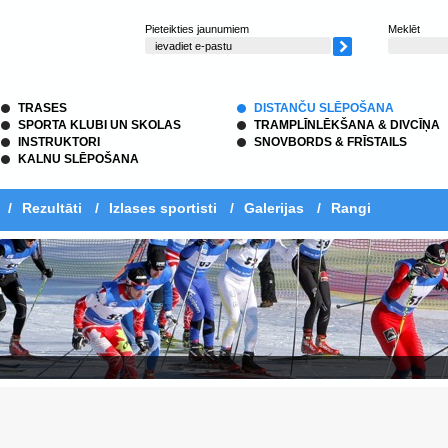
Pieteikties jaunumiem
Meklēt
TRASES
DISTANČU SLĒPOŠANA
SPORTA KLUBI UN SKOLAS
TRAMPLĪNLĒKŠANA & DIVCĪŅA
INSTRUKTORI
SNOVBORDS & FRĪSTAILS
KALNU SLĒPOŠANA
/
Rezultāti
/
Izlases sportisti
/
Galerijas
/
Rangi