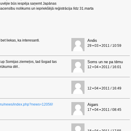
eguvējie būs iespēja saņemt Japānas
acensību nolikums un iepriekšējā reģistrācija līdz 31.marta
bet liekas, ka interesanti.
Andis
29 • 03 • 2011 / 10:59
Cup Somijas ziemeļos, tad šogad tas
Soms un ne pa tēmu
trūkuma dēl..
12 • 04 • 2011 / 16:01
12 • 04 • 2011 / 16:49
rt.ru/news/index.php?news=12056!
Aigars
17 • 04 • 2011 / 08:45