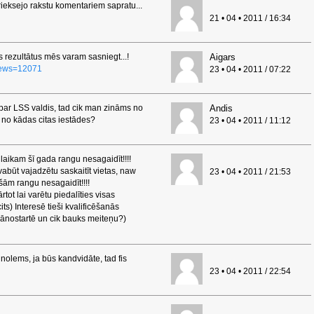
prieksejo rakstu komentariem sapratu...
21 • 04 • 2011 / 16:34
rezultātus mēs varam sasniegt...!
Aigars
?news=12071
23 • 04 • 2011 / 07:22
 par LSS valdis, tad cik man zināms no
Andis
l no kādas citas iestādes?
23 • 04 • 2011 / 11:12
o laikam šī gada rangu nesagaidīt!!!!
,vabūt vajadzētu saskaitīt vietas, naw
23 • 04 • 2011 / 21:53
ešām rangu nesagaidīt!!!!
tot lai varētu piedalīties visas
its) Interesē tieši kvalificēšanās
jānostartē un cik bauks meiteņu?)
nolems, ja būs kandvidāte, tad fis
23 • 04 • 2011 / 22:54