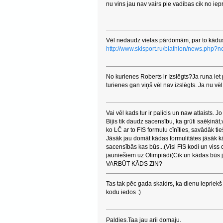
nu vins jau nav vairs pie vadibas cik no ie
Vēl nedaudz vielas pārdomām, par to kādus 
http://www.skisport.ru/biathlon/news.php
No kurienes Roberts ir Izslēgts?Ja runa iet
turienes gan viņš vēl nav izslēgts. Ja nu vē
Vai vēl kads tur ir palicis un naw atlaists. J
Bijis tik daudz sacensību, ka grūti saēķināt
ko LČ ar to FIS formulu cīnīties, savādāk ti
Jāsāk jau domāt kādas formulitātes jāsāk kār
sacensībās kas būs...(Visi FIS kodi un viss c
jauniešiem uz Olimpiādi(Cik un kādas būs 
VARBŪT KĀDS ZIN?
Tas tak pēc gada skaidrs, ka dienu iepriekš 
kodu iedos :)
Paldies.Taa jau arii domaju.