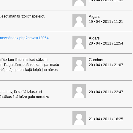
18 • 04 • 2011 / 17:55
sot manīts "zolīti" spēlējot.
Aigars
19 • 04 • 2011 / 11:21
.ru/news/index.php?news=12064
Aigars
20 • 04 • 2011 / 12:54
m līdz tam līmenim, kad sāksim
Gundars
mām. Pagaidām, paši redzam, pat maču
20 • 04 • 2011 / 21:07
slēpotāju publiskajā telpā jau nāves
ena nav, tā solītā izlase arī
20 • 04 • 2011 / 22:47
ā sākas īstā krīze galu neredzu
21 • 04 • 2011 / 16:25