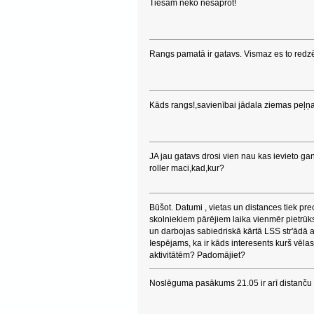
Tiešām neko nesaprot!
Rangs pamatā ir gatavs. Vismaz es to redzē
Kāds rangs!,savienībai jādala ziemas peļņa
JA jau gatavs drosi vien nau kas ievieto ga
roller maci,kad,kur?
Būšot. Datumi , vietas un distances tiek pre
skolniekiem pārējiem laika vienmēr pietrūks
un darbojas sabiedriskā kārtā LSS str'ādā a
Iespējams, ka ir kāds interesents kurš vēlas
aktivitātēm? Padomājiet?
Noslēguma pasākums 21.05 ir arī distanču s