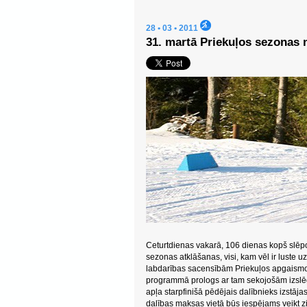
28 • 03 • 2011
31. martā Priekuļos sezonas
Ceturtdienas vakarā, 106 dienas kopš slē
sezonas atklāšanas, visi, kam vēl ir luste uzs
labdarības sacensībām Priekuļos apgaismo
programmā prologs ar tam sekojošām izslē
apļa starpfinišā pēdējais dalībnieks izstāja
dalības maksas vietā būs iespējams veikt 