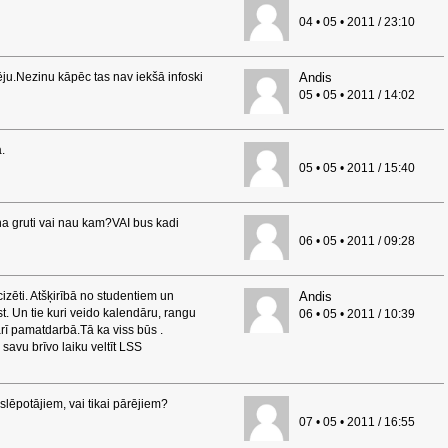
04 • 05 • 2011 / 23:10
ju.Nezinu kāpēc tas nav iekšā infoski
Andis
05 • 05 • 2011 / 14:02
.
05 • 05 • 2011 / 15:40
na gruti vai nau kam?VAI bus kadi
06 • 05 • 2011 / 09:28
cizēti. Atšķirībā no studentiem un
Andis
t. Un tie kuri veido kalendāru, rangu
06 • 05 • 2011 / 10:39
rī pamatdarbā.Tā ka viss būs .
 savu brīvo laiku veltīt LSS
lēpotājiem, vai tikai pārējiem?
07 • 05 • 2011 / 16:55