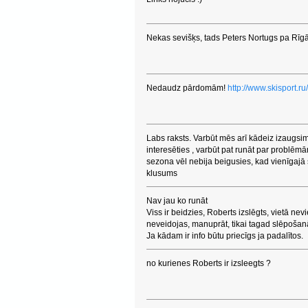
Nekas sevišķs, tads Peters Nortugs pa Rīgā e
Nedaudz pārdomām!
http://www.skisport
Labs raksts. Varbūt mēs arī kādeiz izaugsi
interesēties , varbūt pat runāt par problē
sezona vēl nebija beigusies, kad vienīgajā 
klusums
Nav jau ko runāt
Viss ir beidzies, Roberts izslēgts, vietā nevi
neveidojas, manuprāt, tikai tagad slēpošan
Ja kādam ir info būtu priecīgs ja padalītos.
no kurienes Roberts ir izsleegts ?