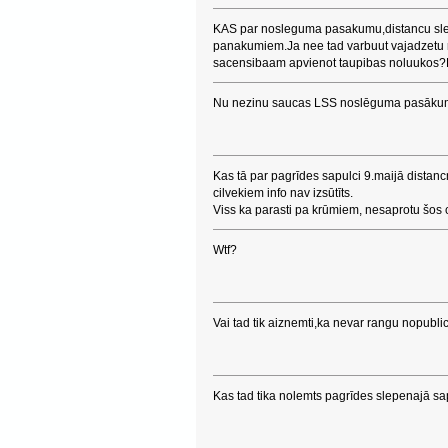
KAS par nosleguma pasakumu,distancu slep
panakumiem.Ja nee tad varbuut vajadzetu 
sacensibaam apvienot taupibas noluukos?P
Nu nezinu saucas LSS noslēguma pasākum
Kas tā par pagrīdes sapulci 9.maijā distan
cilvekiem info nav izsūtīts.
Viss ka parasti pa krūmiem, nesaprotu šos 
Wtf?
Vai tad tik aiznemti,ka nevar rangu nopubli
Kas tad tika nolemts pagrīdes slepenajā s