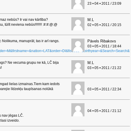
23 • 04 • 2011 / 23:09
maz nebūs? Ir vai nav kārtība?
M.L
, tūlīt neviena nebūs!!!!!!!! :#:#:@:@
02 • 05 • 2011 / 20:15
 Nolikuma, manuprāt, tas ir arī rangs.
Pāvels Ribakovs
03 • 05 • 2011 / 18:44
der=M&firstname=&nation=LAT&order=DI&fiscode=&birthyear=&Search=Search&l
angs? Ne vecuma grupu ne kā, LČ bija
M.L
s!
03 • 05 • 2011 / 21:22
gad lielas izmainas.Tiem kam iedots
 parejie līdzekļu taupīsanas nolūkā
03 • 05 • 2011 / 22:34
04 • 05 • 2011 / 21:12
s nav jēgas LČ.
zlasi izveido.