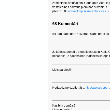
zemestrīcē cietušajiem. Godalgoto vietu i
vēstniecības dāvātus piemiņas suvenīrus. S
plkst. 15:00
www.olimpiskaiscentrs.cesis.lv
68 Komentāri
īsti gan pagaidām neizpratu starta principu, 
Ja kāds sadomājis piedalīties Lapin Kulta 
nesanāks, jo sacensības ir atceltas sniega 
Liels paldies!!!
Nedaudz no dzeltenās...
http://www.skispo
Kas bija domāts?
Links nojucis :)