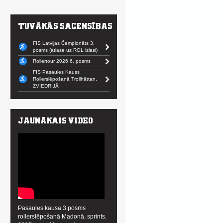
FIS Latvijas Čempionāts 3.
posms (atlase uz ROL izlasi)
Rollertour 2026 6. posms
FIS Pasaules Kauss
Rollerslēpošanā Trollhättan,
ZVIEDRIJĀ
Pasaules kausa 3.posms
rollerslēpošanā Madonā, sprints.