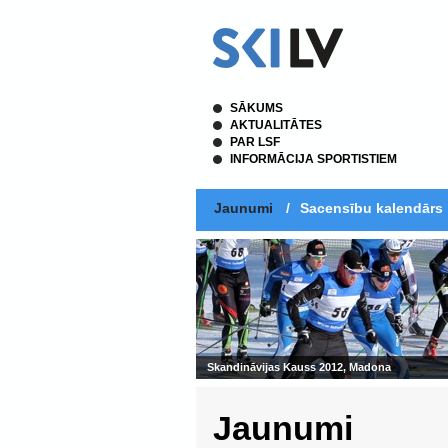
SĀKUMS
AKTUALITĀTES
PAR LSF
INFORMĀCIJA SPORTISTIEM
Jaunumi
/
Sacensību kalendārs
Jaunumi