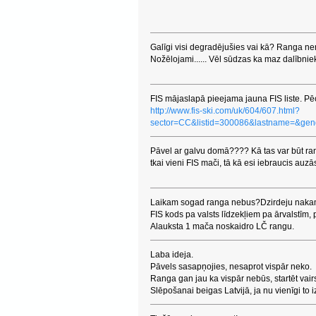
Galīgi visi degradējušies vai kā? Ranga ne
Nožēlojami...... Vēl sūdzas ka maz dalībnieku
FIS mājaslapā pieejama jauna FIS liste. Pēc
http://www.fis-ski.com/uk/604/607.html?
sector=CC&listid=300086&lastname=&gen
Pāvel ar galvu domā???? Kā tas var būt r
tkai vieni FIS mači, tā kā esi iebraucis auzā
Laikam sogad ranga nebus?Dzirdeju nakam
FIS kods pa valsts līdzekļiem pa ārvalstīm,
Alauksta 1 mača noskaidro LČ rangu.
Laba ideja.
Pāvels sasapņojies, nesaprot vispār neko.
Ranga gan jau ka vispār nebūs, startēt vair
Slēpošanai beigas Latvijā, ja nu vienīgi to i