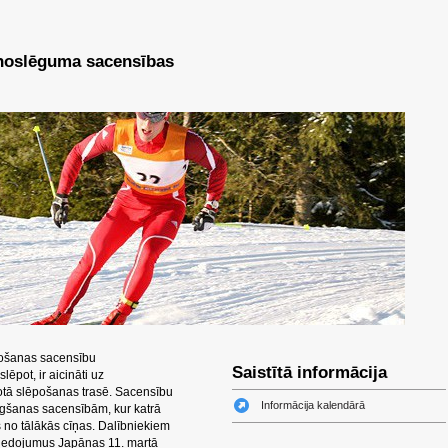
 noslēguma sacensības
pošanas sacensību
Saistītā informācija
lēpot, ir aicināti uz
tā slēpošanas trasē. Sacensību
Informācija kalendārā
gšanas sacensībām, kur katrā
s no tālākās cīņas. Dalībniekiem
ziedojumus Japānas 11. martā