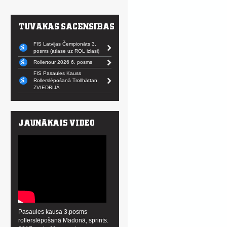
FIS Latvijas Čempionāts 3.
posms (atlase uz ROL izlasi)
Rollertour 2026 6. posms
FIS Pasaules Kauss
Rollerslēpošanā Trollhättan,
ZVIEDRIJĀ
Pasaules kausa 3.posms
rollerslēpošanā Madonā, sprints.