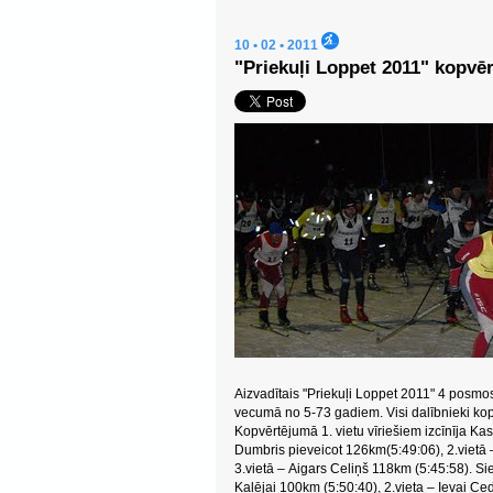
10 • 02 • 2011
"Priekuļi Loppet 2011" kopvē
Aizvadītais "Priekuļi Loppet 2011" 4 posm
vecumā no 5-73 gadiem. Visi dalībnieki k
Kopvērtējumā 1. vietu vīriešiem izcīnīja Ka
Dumbris pieveicot 126km(5:49:06), 2.vietā 
3.vietā – Aigars Celiņš 118km (5:45:58). Si
Kalējai 100km (5:50:40), 2.vieta – Ievai Ce