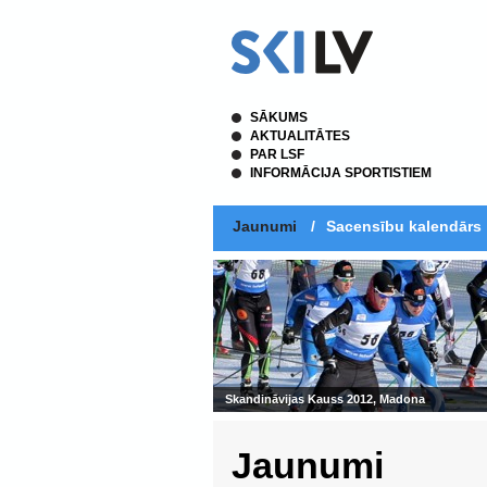
SĀKUMS
AKTUALITĀTES
PAR LSF
INFORMĀCIJA SPORTISTIEM
Jaunumi
/
Sacensību kalendārs
Skandināvijas Kauss 2012, Madona
Jaunumi