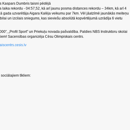
as Kaspars Dumbris taisni pēdējā
 laika rekordu - 04:57,52, kā arī jaunu posma distances rekordu – 34km, kā arī 4
jā gada uzvarētāja Aigara Kalēja veikumu par 7km. Vēl jāatzīmē jaunākās meiteņu
ilai un izcilais sniegums, kas sieviešu absolūtā kopvērtējumā uzrādīja 6 vietu
000”, „Profil Sport” un Priekuļu novada pašvaldība. Paldies NBS Instruktoru skolai
kiem! Sacensības organizēja Cēsu Olimpiskais centrs.
iscentrs.cesis.lv
sociālajiem tīkliem: