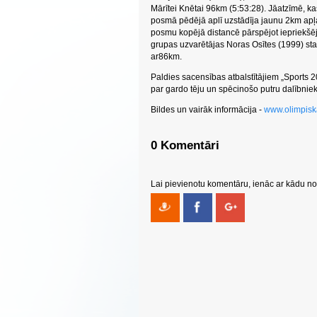
Mārītei Knētai 96km (5:53:28). Jāatzīmē, k
posmā pēdējā aplī uzstādīja jaunu 2km apļa
posmu kopējā distancē pārspējot iepriekšē
grupas uzvarētājas Noras Osītes (1999) stab
ar86km.
Paldies sacensības atbalstītājiem „Sports 2
par gardo tēju un spēcinošo putru dalībnie
Bildes un vairāk informācija -
www.olimpiska
0 Komentāri
Lai pievienotu komentāru, ienāc ar kādu no 