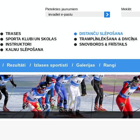
Pieteikties jaunumiem
Meklēt
TRASES
DISTANČU SLĒPOŠANA
SPORTA KLUBI UN SKOLAS
TRAMPLĪNLĒKŠANA & DIVCĪŅA
INSTRUKTORI
SNOVBORDS & FRĪSTAILS
KALNU SLĒPOŠANA
/
Rezultāti
/
Izlases sportisti
/
Galerijas
/
Rangi