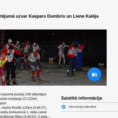
rtējumā uzvar Kaspars Dumbris un Liene Kalēja
os kopumā pulcēja 168 slēpotājus
Saistītā informācija
opumā noslēpoja 10 122km.
spars
Informācija kalendārā
– Andris Rozītis 122km (5:48:27),
eviešu konkurencē 1. vieta Lienei
derštrēmai 98km (5:49:02), 3.vieta –