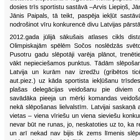
dosies trīs sportistu sastāvā –Arvis Liepiņš, J
Jānis Paipals, tā teikt, paspēja iekļūt sastā
nodrošinot vīru konkurencē divu Latvijas pārst
2012.gada jūlijā sākušais atlases cikls di
Olimpiskajām spēlēm Sočos noslēdzās svētd
Pusotru gadu slēpotāji varēja plānot, trenēti
vākt nepieciešamos punktus. Tādām slēpošan
Latvija un kurām nav izredžu (gribētos ti
aut.piez.) uz kāda sportista iekļūšanu trīsde
plašas delegācijas veidošanu pie diviem d
savādāka pieeja un mērķi komandas veidoša
nekā slēpošanas lielvalstīm. Latvijai saskaņā
vietas – viena vīriešu un viena sieviešu konku
nevar būt ne runas, jo, neskatoties uz to, ka 
un arī nekad nav bijis tik zems līmenis slēp