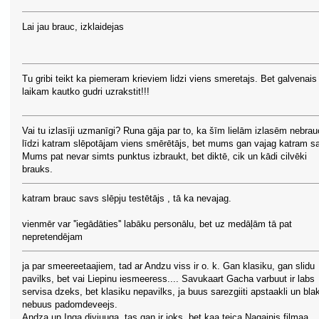
Lai jau brauc, izklaidejas
Tu gribi teikt ka piemeram krieviem lidzi viens smeretajs. Bet galvenais
laikam kautko gudri uzrakstit!!!
Vai tu izlasīji uzmanīgi? Runa gāja par to, ka šīm lielām izlasēm nebrau
līdzi katram slēpotājam viens smērētājs, bet mums gan vajag katram s
Mums pat nevar simts punktus izbraukt, bet diktē, cik un kādi cilvēki
brauks.
katram brauc savs slēpju testētājs , tā ka nevajag.
vienmēr var ''iegādāties'' labāku personālu, bet uz medāļām tā pat
nepretendējam
ja par smeereetaajiem, tad ar Andzu viss ir o. k. Gan klasiku, gan slidu
pavilks, bet vai Liepinu iesmeeress.... Savukaart Gacha varbuut ir labs
servisa dzeks, bet klasiku nepavilks, ja buus sarezgiiti apstaakli un bla
nebuus padomdeveejs.
Andza un Inga divjuuga, tas gan ir joks, bet kaa teica Nagainis filmaa