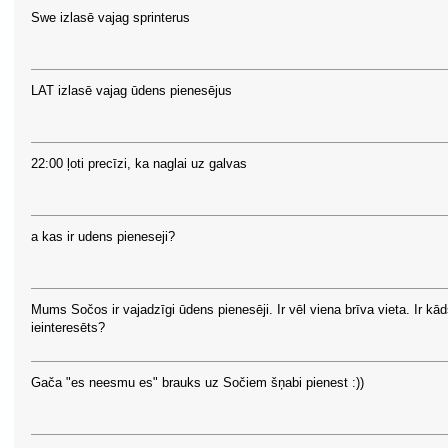
Swe izlasē vajag sprinterus
LAT izlasē vajag ūdens pienesējus
22:00 ļoti precīzi, ka naglai uz galvas
a kas ir udens pieneseji?
Mums Sočos ir vajadzīgi ūdens pienesēji. Ir vēl viena brīva vieta. Ir kā
ieinteresēts?
Gača "es neesmu es" brauks uz Sočiem šņabi pienest :))