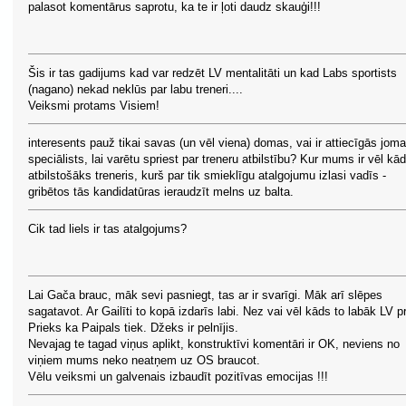
palasot komentārus saprotu, ka te ir ļoti daudz skauģi!!!
Šis ir tas gadijums kad var redzēt LV mentalitāti un kad Labs sportists
(nagano) nekad neklūs par labu treneri....
Veiksmi protams Visiem!
interesents pauž tikai savas (un vēl viena) domas, vai ir attiecīgās jom
speciālists, lai varētu spriest par treneru atbilstību? Kur mums ir vēl kā
atbilstošāks treneris, kurš par tik smieklīgu atalgojumu izlasi vadīs -
gribētos tās kandidatūras ieraudzīt melns uz balta.
Cik tad liels ir tas atalgojums?
Lai Gača brauc, māk sevi pasniegt, tas ar ir svarīgi. Māk arī slēpes
sagatavot. Ar Gailīti to kopā izdarīs labi. Nez vai vēl kāds to labāk LV pr
Prieks ka Paipals tiek. Džeks ir pelnījis.
Nevajag te tagad viņus aplikt, konstruktīvi komentāri ir OK, neviens no
viņiem mums neko neatņem uz OS braucot.
Vēlu veiksmi un galvenais izbaudīt pozitīvas emocijas !!!