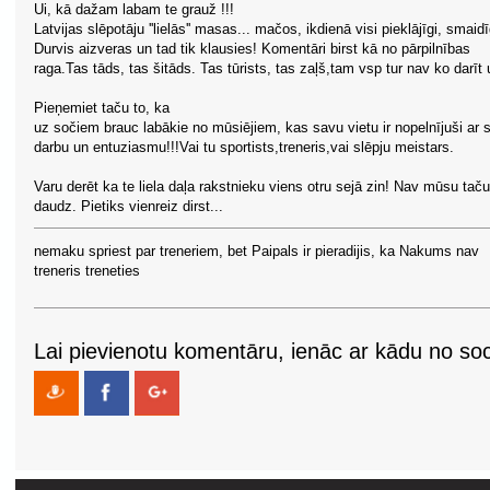
Ui, kā dažam labam te grauž !!!
Latvijas slēpotāju ''lielās'' masas... mačos, ikdienā visi pieklājīgi, smaidī
Durvis aizveras un tad tik klausies! Komentāri birst kā no pārpilnības
raga.Tas tāds, tas šitāds. Tas tūrists, tas zaļš,tam vsp tur nav ko darīt u
Pieņemiet taču to, ka
uz sočiem brauc labākie no mūsiējiem, kas savu vietu ir nopelnījuši ar 
darbu un entuziasmu!!!Vai tu sportists,treneris,vai slēpju meistars.
Varu derēt ka te liela daļa rakstnieku viens otru sejā zin! Nav mūsu taču
daudz. Pietiks vienreiz dirst...
nemaku spriest par treneriem, bet Paipals ir pieradijis, ka Nakums nav
treneris treneties
Lai pievienotu komentāru, ienāc ar kādu no soci