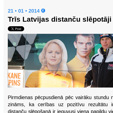
21 • 01 • 2014
Trīs Latvijas distanču slēpotāj
Pirmdienas pēcpusdienā pēc vairāku stundu n
zināms, ka cerības uz pozitīvu rezultātu ir 
distanču slēpošanā ir ieguvusi viena papildu v