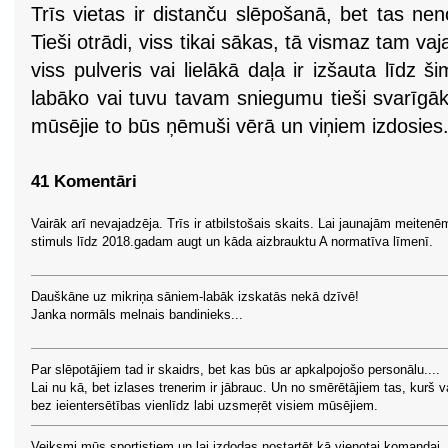
Trīs vietas ir distanču slēpošanā, bet tas ne
Tieši otrādi, viss tikai sākas, tā vismaz tam va
viss pulveris vai lielākā daļa ir izšauta līdz š
labāko vai tuvu tavam sniegumu tieši svarīgā
mūsējie to būs ņēmuši vērā un viņiem izdosies
41 Komentāri
Vairāk arī nevajadzēja. Trīs ir atbilstošais skaits. Lai jaunajām meitenēm
stimuls līdz 2018.gadam augt un kāda aizbrauktu A normatīva līmenī.
Dauškāne uz mikriņa sāniem-labāk izskatās nekā dzīvē!
Janka normāls melnais bandinieks...
Par slēpotājiem tad ir skaidrs, bet kas būs ar apkalpojošo personālu....
Lai nu kā, bet izlases trenerim ir jābrauc. Un no smērētājiem tas, kurš v
bez ieientersētības vienlīdz labi uzsmeŗēt visiem mūsējiem.
Veiksmi mūs sportistiem un lai izdodas nostartēt kā vienotai komandai