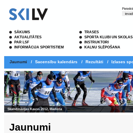
Pieteik
SĀKUMS
TRASES
AKTUALITĀTES
SPORTA KLUBI UN SKOLAS
PAR LSF
INSTRUKTORI
INFORMĀCIJA SPORTISTIEM
KALNU SLĒPOŠANA
Jaunumi
/
Sacensību kalendārs
/
Rezultāti
/
Izlases spo
Jaunumi