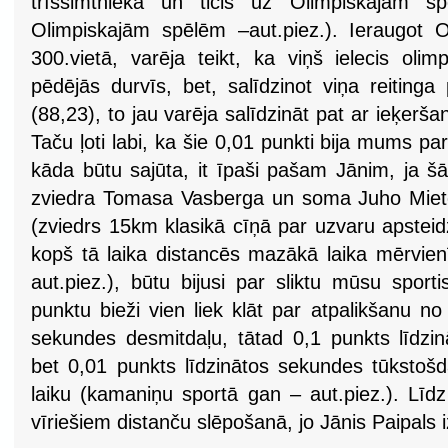
trīssimtniekā un ticis uz Olimpiskajām 
Olimpiskajām spēlēm –aut.piez.). Ieraugot O
300.vietā, varēja teikt, ka viņš ielecis oli
pēdējās durvīs, bet, salīdzinot viņa reitinga
(88,23), to jau varēja salīdzināt pat ar ieķerš
Taču ļoti labi, ka šie 0,01 punkti bija mums pa
kāda būtu sajūta, it īpaši pašam Jānim, ja š
zviedra Tomasa Vasberga un soma Juho Mieto
(zviedrs 15km klasikā cīņā par uzvaru apstei
kopš tā laika distancēs mazākā laika mērvien
aut.piez.), būtu bijusi par sliktu mūsu spor
punktu bieži vien liek klāt par atpalikšanu n
sekundes desmitdaļu, tātad 0,1 punkts līdzin
bet 0,01 punkts līdzinātos sekundes tūkstoš
laiku (kamaniņu sportā gan – aut.piez.). Līdz a
vīriešiem distanču slēpošanā, jo Jānis Paipals i