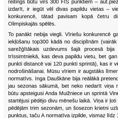
reitings būtu virs 300 FIS punktiem – aut.pi
izdarīt, ir iegūt vēl divas papildu vietas – v
konkurencē, tātad pavisam kopā četru dis
Olimpiskajās spēlēs.
To panākt nebija viegli. Vīriešu konkurencē 
iekļūšanu top300 kādā no disciplīnām (vairāk 
sarežģītākais uzdevums šajā procesā bija 
trīssimtniekā, kas deva papildu vietu, bet ga
punkti distancē vai 120 punkti sprintā), kas ir 
nodrošināšanai. Mūsu vīriem ir augstāks līmen
normatīvs. Inga Dauškāne bija reālākā preten
jau sezonas sākumā, bet neko nedarīt viņa ne
būtu apsteigusi Anda Muižniece un sprintā Vin
startējusi pēdējo divu mēnešu laikā. Viņa ir ļot
pēdējām trim sezonām, un šosezon krietni uzl
punktus, taču A normatīva izpilde, vismaz līdz 