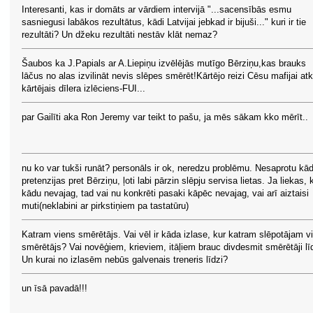
Interesanti, kas ir domāts ar vārdiem intervijā "...sacensībās esmu
sasniegusi labākos rezultātus, kādi Latvijai jebkad ir bijuši..." kuri ir tie
rezultāti? Un džeku rezultāti nestāv klāt nemaz?
Šaubos ka J.Papials ar A.Liepiņu izvēlējās mutīgo Bērziņu,kas brauks
lāčus no alas izvilināt nevis slēpes smērēt!Kārtējo reizi Cēsu mafijai atk
kārtējais dīlera izlēciens-FUI...
par Gailīti aka Ron Jeremy var teikt to pašu, ja mēs sākam kko mērīt..
nu ko var tukši runāt? personāls ir ok, neredzu problēmu. Nesaprotu kā
pretenzijas pret Bērziņu, ļoti labi pārzin slēpju servisa lietas. Ja liekas, 
kādu nevajag, tad vai nu konkrēti pasaki kāpēc nevajag, vai arī aiztaisi
muti(neklabini ar pirkstiņiem pa tastatūru)
Katram viens smērētājs. Vai vēl ir kāda izlase, kur katram slēpotājam v
smērētājs? Vai novēģiem, krieviem, itāļiem brauc divdesmit smērētāji lī
Un kurai no izlasēm nebūs galvenais treneris līdzi?
un īsā pavadā!!!