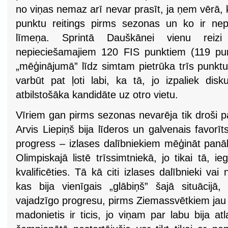
no viņas nemaz arī nevar prasīt, ja ņem vērā, 
punktu reitings pirms sezonas un ko ir nep
līmeņa. Sprintā Dauškānei vienu reiz
nepieciešamajiem 120 FIS punktiem (119 pun
„mēģinājumā” līdz simtam pietrūka trīs punktu.
varbūt pat ļoti labi, ka tā, jo izpaliek dis
atbilstošāka kandidāte uz otro vietu.
Vīriem gan pirms sezonas nevarēja tik droši 
Arvis Liepiņš bija līderos un galvenais favorīt
progress – izlases dalībniekiem mēģināt panāk
Olimpiskajā listē trīssimtniekā, jo tikai tā, ie
kvalificēties. Tā kā citi izlases dalībnieki va
kas bija vienīgais „glābiņš” šajā situācijā
vajadzīgo progresu, pirms Ziemassvētkiem jau 
madonietis ir ticis, jo viņam par labu bija a