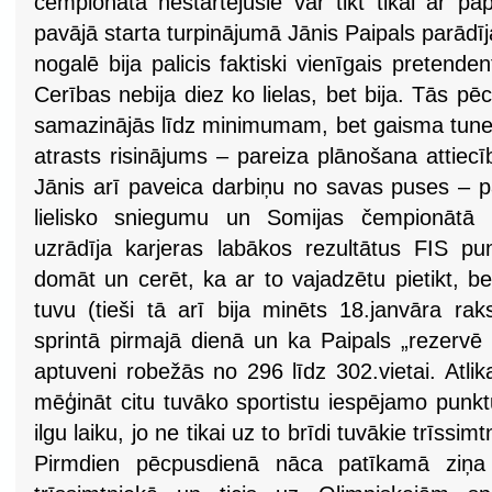
čempionātā nestartējušie var tikt tikai ar p
pavājā starta turpinājumā Jānis Paipals parādī
nogalē bija palicis faktiski vienīgais pretende
Cerības nebija diez ko lielas, bet bija. Tās pēc
samazinājās līdz minimumam, bet gaisma tuneļ
atrasts risinājums – pareiza plānošana attiec
Jānis arī paveica darbiņu no savas puses – pa
lielisko sniegumu un Somijas čempionātā 
uzrādīja karjeras labākos rezultātus FIS pun
domāt un cerēt, ka ar to vajadzētu pietikt, bet 
tuvu (tieši tā arī bija minēts 18.janvāra ra
sprintā pirmajā dienā un ka Paipals „rezervē bi
aptuveni robežās no 296 līdz 302.vietai. Atlika 
mēģināt citu tuvāko sportistu iespējamo punktu
ilgu laiku, jo ne tikai uz to brīdi tuvākie trīssim
Pirmdien pēcpusdienā nāca patīkamā ziņa –