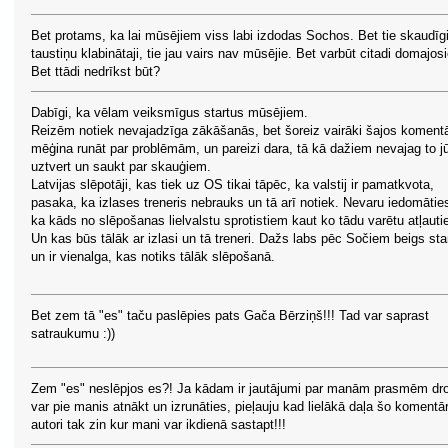
Bet protams, ka lai mūsējiem viss labi izdodas Sochos. Bet tie skaudīg
taustiņu klabinātaji, tie jau vairs nav mūsējie. Bet varbūt citadi domajos
Bet ttādi nedrīkst būt?
Dabīgi, ka vēlam veiksmīgus startus mūsējiem.
Reizēm notiek nevajadzīga zākāšanās, bet šoreiz vairāki šajos koment
mēģina runāt par problēmām, un pareizi dara, tā kā dažiem nevajag to jū
uztvert un saukt par skauģiem.
Latvijas slēpotāji, kas tiek uz OS tikai tāpēc, ka valstij ir pamatkvota,
pasaka, ka izlases treneris nebrauks un tā arī notiek. Nevaru iedomātie
ka kāds no slēpošanas lielvalstu sprotistiem kaut ko tādu varētu atļauti
Un kas būs tālāk ar izlasi un tā treneri. Dažs labs pēc Sočiem beigs sta
un ir vienalga, kas notiks tālāk slēpošanā.
Bet zem tā "es" taču paslēpies pats Gača Bērziņš!!! Tad var saprast
satraukumu :))
Zem "es" neslēpjos es?! Ja kādam ir jautājumi par manām prasmēm dro
var pie manis atnākt un izrunāties, pieļauju kad lielākā daļa šo komentā
autori tak zin kur mani var ikdienā sastapt!!!