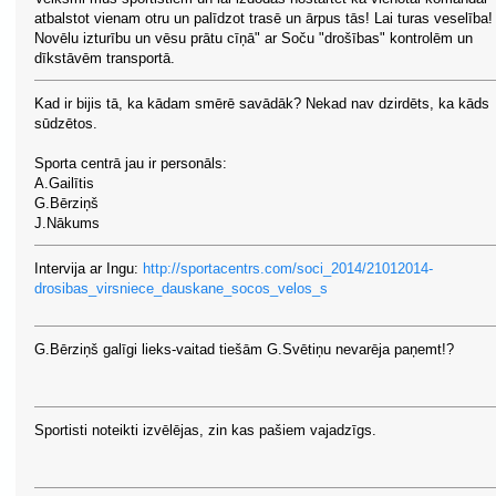
atbalstot vienam otru un palīdzot trasē un ārpus tās! Lai turas veselība!
Novēlu izturību un vēsu prātu cīņā" ar Soču "drošības" kontrolēm un
dīkstāvēm transportā.
Kad ir bijis tā, ka kādam smērē savādāk? Nekad nav dzirdēts, ka kāds
sūdzētos.
Sporta centrā jau ir personāls:
A.Gailītis
G.Bērziņš
J.Nākums
Intervija ar Ingu:
http://sportacentrs.com/soci_2014/21012014-
drosibas_virsniece_dauskane_socos_velos_s
G.Bērziņš galīgi lieks-vaitad tiešām G.Svētiņu nevarēja paņemt!?
Sportisti noteikti izvēlējas, zin kas pašiem vajadzīgs.