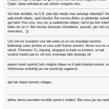
Ceplis, labaa veikalaa es pat velnam sniegshu roku.
Vai kāds dzirdējis, ka G.B. pats bijis daudz maz sakarīgs slēpotājs? Va
spēj testēt slēpes, īpaši klasikā. Bet servisa džeks un pārdevējs veikal
gan labs! Visu zina, visu var, ja sadedzinās slēpes, tad to jau būs izdarī
kāds cits un t.t. Bet vismaz aizbrauks izklaidēties, patusēs, pēc tam iz
memuārus.. :))
Loti ceru ka musejiem viss labi saies un un visi skaudigie taustinu
klabinataji vares aizrities ar savu zulti! Kamer anonimi, tikmer visu ko v
rakstit. Piemeram Tu, slepotaj, ielogojies ar kadu no kontiem, un tad
uzraksti kautko par to, cik kurs smeretajs labs testetajs utt.
parasti tomēr sportisti taču mēģina slēpes un it īpaši klasikā smērus, u
slīdvirsmas smērētāji jau var savlaicīgi sagatavot.
ejat tak slepot vienreiz salagas..
delfos raksts:sarunātie rezultāti sporta ir sodāmi. Bet muus jau tas nesk