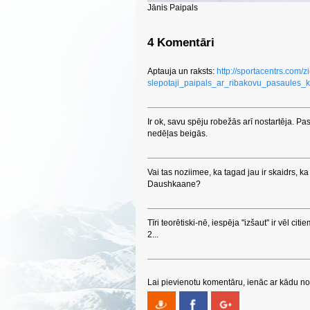
Jānis Paipals
4 Komentāri
Aptauja un raksts:
http://sportacentrs.com
slepotaji_paipals_ar_ribakovu_pasaules_
Ir ok, savu spēju robežās arī nostartēja. Pa
nedēļas beigās.
Vai tas noziimee, ka tagad jau ir skaidrs, k
Daushkaane?
Tīri teorētiski-nē, iespēja "izšaut" ir vēl citiem
2...
Lai pievienotu komentāru, ienāc ar kādu no 