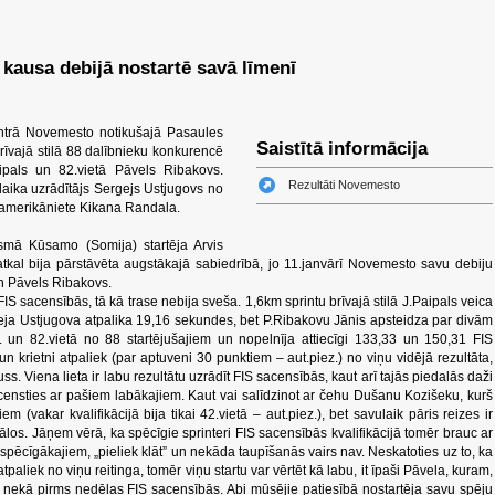
 kausa debijā nostartē savā līmenī
ntrā Novemesto notikušajā Pasaules
Saistītā informācija
īvajā stilā 88 dalībnieku konkurencē
Paipals un 82.vietā Pāvels Ribakovs.
Rezultāti Novemesto
 laika uzrādītājs Sergejs Ustjugovs no
a amerikāniete Kikana Randala.
mā Kūsamo (Somija) startēja Arvis
kal bija pārstāvēta augstākajā sabiedrībā, jo 11.janvārī Novemesto savu debiju
n Pāvels Ribakovs.
FIS sacensībās, tā kā trase nebija sveša. 1,6km sprintu brīvajā stilā J.Paipals veica
geja Ustjugova atpalika 19,16 sekundes, bet P.Ribakovu Jānis apsteidza par divām
 un 82.vietā no 88 startējušajiem un nopelnīja attiecīgi 133,33 un 150,31 FIS
un krietni atpaliek (par aptuveni 30 punktiem – aut.piez.) no viņu vidējā rezultāta,
uss. Viena lieta ir labu rezultātu uzrādīt FIS sacensībās, kaut arī tajās piedalās daži
sacensties ar pašiem labākajiem. Kaut vai salīdzinot ar čehu Dušanu Kozišeku, kurš
m (vakar kvalifikācijā bija tikai 42.vietā – aut.piez.), bet savulaik pāris reizes ir
los. Jāņem vērā, ka spēcīgie sprinteri FIS sacensībās kvalifikācijā tomēr brauc ar
spēcīgākajiem, „pieliek klāt” un nekāda taupīšanās vairs nav. Neskatoties uz to, ka
atpaliek no viņu reitinga, tomēr viņu startu var vērtēt kā labu, it īpaši Pāvela, kuram,
s nekā pirms nedēļas FIS sacensībās. Abi mūsējie patiesībā nostartēja savu spēju