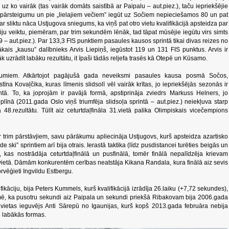
 uz ko vairāk (tas vairāk domāts saistībā ar Paipalu – aut.piez.), taču iepriekšējie
du pārsteigumu un pie „lielajiem večiem” iegūt uz Sočiem nepieciešamos 80 un pat
r sliktu nāca Ustjugova sniegums, ka viņš pat otro vietu kvalifikācijā apsteidza par
iju veiktu, piemēram, par trim sekundēm lēnāk, tad tāpat mūsējie iegūtu virs simts
– aut.piez.). Par 133,3 FIS punktiem pasaules kausos sprintā tikai divas reizes no
kais „kausu” dalībnieks Arvis Liepiņš, iegūstot 119 un 131 FIS punktus. Arvis ir
rūtāk uzrādīt labāku rezultātu, it īpaši tādās reljefa trasēs kā Otepē un Kūsamo.
igumiem. Atkārtojot pagājušā gada neveiksmi pasaules kausa posmā Sočos,
stīna Kovaļčika, kuras līmenis slidsolī vēl vairāk krītas, jo iepriekšējās sezonās ir
rintā. To, ka joprojām ir pavājā formā, apstiprināja zviedrs Markuss Helners, jo
līnā (2011.gada Oslo viņš triumfēja slidsoļa sprintā – aut.piez.) neiekļuva starp
ā 48.rezultātu. Tūlīt aiz ceturtdaļfināla 31.vietā palika Olimpiskais vicečempions
 ar trim pārstāvjiem, savu pārākumu apliecināja Ustjugovs, kurš apsteidza azartisko
de ski” sprintiem arī bija otrais. Ierastā taktika (līdz pusdistancei turēties beigās un
.), kas nostrādāja ceturtdaļfinālā un pusfinālā, tomēr finālā nepalīdzēja krievam
vietā. Dāmām konkurentēm cerības neatstāja Kikana Randala, kura finālā aiz sevis
rvēģieti Ingvildu Estbergu.
ikāciju, bija Peters Kummels, kurš kvalifikācijā izrādīja 26.laiku (+7,72 sekundes),
zīmē, ka pusotru sekundi aiz Paipala un sekundi priekšā Ribakovam bija 2006.gada
.vietas ieguvējs Anti Sārepū no Igaunijas, kurš kopš 2013.gada februāra nebija
no labākās formas.