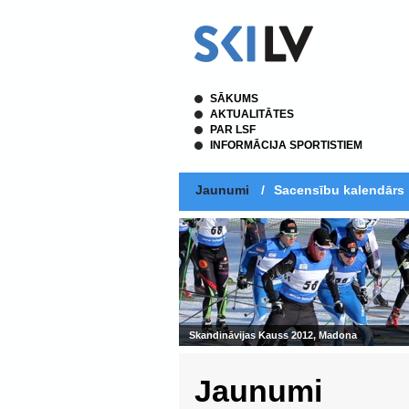
SĀKUMS
AKTUALITĀTES
PAR LSF
INFORMĀCIJA SPORTISTIEM
Jaunumi
/
Sacensību kalendārs
Skandināvijas Kauss 2012, Madona
Jaunumi