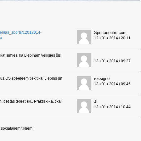
/ziemas_sports/12012014-
Sportacentrs.com
ka
12 • 01 • 2014 / 20:11
skatīsimies, kā Liepiņam veiksies šīs
13 • 01 • 2014 / 09:27
a uz OS speeleem tiek tikai Liepins un
rossignol
13 • 01 • 2014 / 09:45
. bet tas teorētiski.. Praktiski-jā, tikai
J.
13 • 01 • 2014 / 10:44
sociālajiem tīkliem: