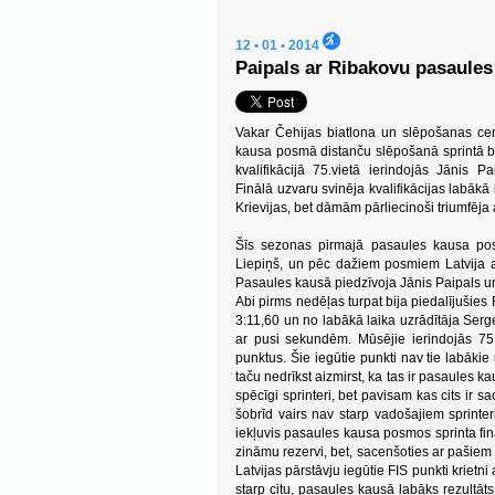
12 • 01 • 2014
Paipals ar Ribakovu pasaules
Vakar Čehijas biatlona un slēpošanas ce
kausa posmā distanču slēpošanā sprintā br
kvalifikācijā 75.vietā ierindojās Jānis 
Finālā uzvaru svinēja kvalifikācijas labākā
Krievijas, bet dāmām pārliecinoši triumfēj
Šīs sezonas pirmajā pasaules kausa pos
Liepiņš, un pēc dažiem posmiem Latvija at
Pasaules kausā piedzīvoja Jānis Paipals u
Abi pirms nedēļas turpat bija piedalījušies 
3:11,60 un no labākā laika uzrādītāja Ser
ar pusi sekundēm. Mūsējie ierindojās 75.
punktus. Šie iegūtie punkti nav tie labākie 
taču nedrīkst aizmirst, ka tas ir pasaules ka
spēcīgi sprinteri, bet pavisam kas cits ir 
šobrīd vairs nav starp vadošajiem sprinterie
iekļuvis pasaules kausa posmos sprinta finā
zināmu rezervi, bet, sacenšoties ar pašiem 
Latvijas pārstāvju iegūtie FIS punkti krietni 
starp citu, pasaules kausā labāks rezultāt