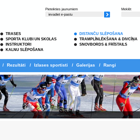
Pieteikties jaunumiem
Meklēt
TRASES
DISTANČU SLĒPOŠANA
SPORTA KLUBI UN SKOLAS
TRAMPLĪNLĒKŠANA & DIVCĪŅA
INSTRUKTORI
SNOVBORDS & FRĪSTAILS
KALNU SLĒPOŠANA
/
Rezultāti
/
Izlases sportisti
/
Galerijas
/
Rangi