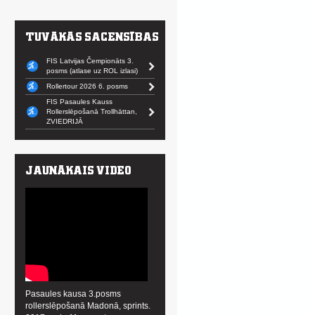
FIS Latvijas Čempionāts 3.
posms (atlase uz ROL izlasi)
Rollertour 2026 6. posms
FIS Pasaules Kauss
Rollerslēpošanā Trollhättan,
ZVIEDRIJĀ
Pasaules kausa 3.posms
rollerslēpošanā Madonā, sprints.