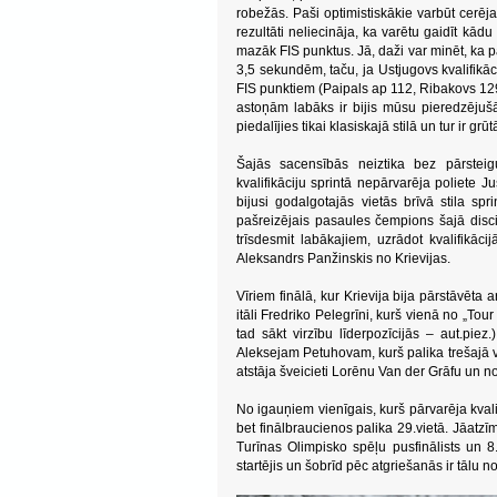
robežās. Paši optimistiskākie varbūt cerēja
rezultāti neliecināja, ka varētu gaidīt kā
mazāk FIS punktus. Jā, daži var minēt, ka pa
3,5 sekundēm, taču, ja Ustjugovs kvalifikāc
FIS punktiem (Paipals ap 112, Ribakovs 129 
astoņām labāks ir bijis mūsu pieredzējušā
piedalījies tikai klasiskajā stilā un tur ir g
Šajās sacensībās neiztika bez pārste
kvalifikāciju sprintā nepārvarēja poliete Ju
bijusi godalgotajās vietās brīvā stila sp
pašreizējais pasaules čempions šajā discip
trīsdesmit labākajiem, uzrādot kvalifikācij
Aleksandrs Panžinskis no Krievijas.
Vīriem finālā, kur Krievija bija pārstāvēta
itāli Fredriko Pelegrīni, kurš vienā no „Tour 
tad sākt virzību līderpozīcijās – aut.piez
Aleksejam Petuhovam, kurš palika trešajā 
atstāja šveicieti Lorēnu Van der Grāfu un no
No igauņiem vienīgais, kurš pārvarēja kvalif
bet finālbraucienos palika 29.vietā. Jāat
Turīnas Olimpisko spēļu pusfinālists un 8
startējis un šobrīd pēc atgriešanās ir tālu 