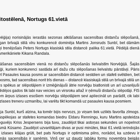
ostēlenā, Nortugs 61.vietā
vēģija) norisinājās ierastās sezonas atklāšanas sacensības distanču slēpošanā,
, gan brīvajā stilā vīru konkurencē dominēja Martins Jonsruds Sunbī, bet dāmām
i trenējošais Peters Nortugs klasiskā stila distancē palika 61.vietā. Pēdējā dienā
 amerikāniete Kikana Randala.
lāšanas sacensībām vienā no distanču slēpošanās lielvalstīm Norvēģijā. Šajās
i, kuriem konkurenci sastāda arī dažu citu slēpošanas lielvalstu pārstāvji. Pāris
 arī Pasaules kausa posms ar sacensībām distancē sestdien un stafeti svētdien, bet
ms, tad sacensības norit trīs dienas – distancē klasiskajā stilā un brīvajā stilā un
vus spēkus ar slēpotājiem ir izmēģinājuši ātrie norvēģu biatlonisti un arī uzvarējuši
dējos gados tik labi nav veicies un virsroku allaž ir ņēmuši distanču slēpotāji. FIS
em ārpus izlases esošiem norvēģu slēpotājiem sevi apliecināt un parādīt, cik labi
t izlases treneru uzmanību, lai varētu tikt komandā uz pasaules kausa posmiem.
 Sunbī, kurš atzina, ka tomēr bijis nervozs, jo viņam tiek uzlikts favorīta zīmogs.
i jāspēkojas ar stafetes komandas biedru Eldaru Renningu, kuru Martins apsteidza
ieguvējs Kriss Jespersens bija tuvu, zaudējot tikai astoņas sekundes un nopelnot
ā Kūsamo. Zaudējot uzvarētājam divas ar pusi minūtes, tikai 61.vietā ierindojās
zlases klājas grūti, bet pats Nortugs ir optimisma pilns, norādot, ka uzdevu ir
līšanās sacensībās ir saņēmis. Viņš cer uz daudz labāku formu novembra beigās