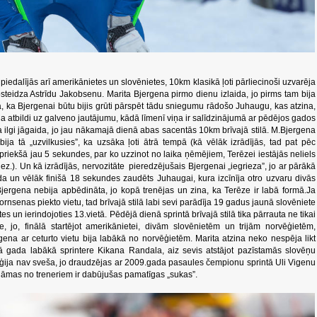
edalījās arī amerikānietes un slovēnietes, 10km klasikā ļoti pārliecinoši uzvarēja
teidza Astrīdu Jakobsenu. Marita Bjergena pirmo dienu izlaida, jo pirms tam bija
a, ka Bjergenai būtu bijis grūti pārspēt tādu sniegumu rādošo Juhaugu, kas atzina,
da atbildi uz galveno jautājumu, kādā līmenī viņa ir salīdzinājumā ar pēdējos gados
a ilgi jāgaida, jo jau nākamajā dienā abas sacentās 10km brīvajā stilā. M.Bjergena
ija tā „uzvilkusies”, ka uzsāka ļoti ātrā tempā (kā vēlāk izrādījās, tad pat pēc
riekšā jau 5 sekundes, par ko uzzinot no laika ņēmējiem, Terēzei iestājās neliels
ez.). Un kā izrādījās, nervozitāte pieredzējušais Bjergenai „iegrieza”, jo ar pārākā
da un vēlāk finišā 18 sekundes zaudēts Juhaugai, kura izcīnīja otro uzvaru divās
Bjergena nebija apbēdināta, jo kopā trenējas un zina, ka Terēze ir labā formā.Ja
ornsenas piekto vietu, tad brīvajā stilā labi sevi parādīja 19 gadus jaunā slovēniete
s un ierindojoties 13.vietā. Pēdējā dienā sprintā brīvajā stilā tika pārrauta ne tikai
, jo, finālā startējot amerikānietei, divām slovēnietēm un trijām norvēģietēm,
rgena ar ceturto vietu bija labākā no norvēģietēm. Marita atzina neko nespēja likt
ā gada labākā sprintere Kikana Randala, aiz sevis atstājot pazīstamās slovēņu
ēģija nav sveša, jo draudzējas ar 2009.gada pasaules čempionu sprintā Uli Vigenu
āmas no treneriem ir dabūjušas pamatīgas „sukas”.