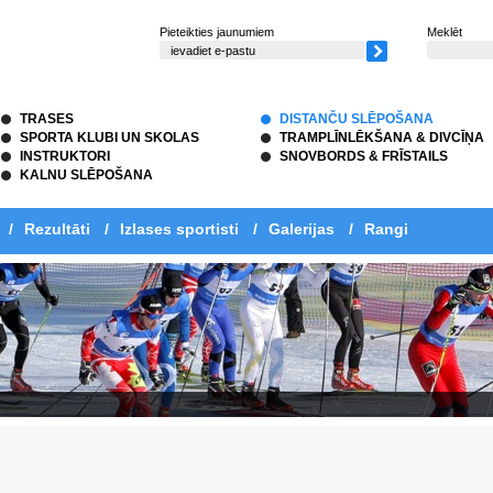
Pieteikties jaunumiem
Meklēt
TRASES
DISTANČU SLĒPOŠANA
SPORTA KLUBI UN SKOLAS
TRAMPLĪNLĒKŠANA & DIVCĪŅA
INSTRUKTORI
SNOVBORDS & FRĪSTAILS
KALNU SLĒPOŠANA
/
Rezultāti
/
Izlases sportisti
/
Galerijas
/
Rangi