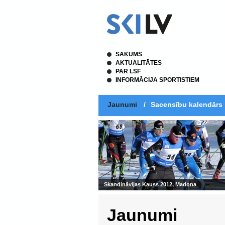
SĀKUMS
AKTUALITĀTES
PAR LSF
INFORMĀCIJA SPORTISTIEM
Jaunumi
/
Sacensību kalendārs
Jaunumi