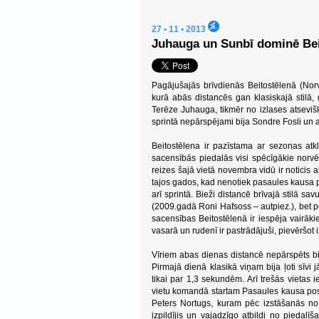
27 • 11 • 2013
Juhauga un Sunbī dominē Beit
Pagājušajās brīvdienās Beitostēlenā (Nor
kurā abās distancēs gan klasiskajā stilā
Terēze Juhauga, tikmēr no izlases atsevišķ
sprintā nepārspējami bija Sondre Fosli un
Beitostēlena ir pazīstama ar sezonas atk
sacensībās piedalās visi spēcīgākie norvēģ
reizes šajā vietā novembra vidū ir noticis
tajos gados, kad nenotiek pasaules kausa pos
arī sprintā. Bieži distancē brīvajā stilā sa
(2009.gadā Roni Hafsoss – autpiez.), bet pē
sacensības Beitostēlenā ir iespēja vairāki
vasarā un rudenī ir pastrādājuši, pievēršo
Vīriem abas dienas distancē nepārspēts bija
Pirmajā dienā klasikā viņam bija ļoti sīv
tikai par 1,3 sekundēm. Arī trešās vietas 
vietu komandā startam Pasaules kausa posm
Peters Nortugs, kuram pēc izstāšanās no i
izpildījis un vajadzīgo atbildi no pieda