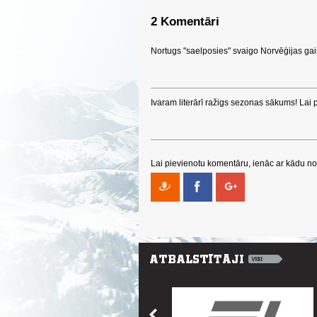
2 Komentāri
Nortugs "saelposies" svaigo Norvēģijas gais
Ivaram literārī ražigs sezonas sākums! Lai 
Lai pievienotu komentāru, ienāc ar kādu no 