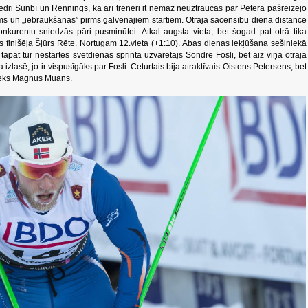
dri Sunbī un Rennings, kā arī treneri it nemaz neuztraucas par Petera pašreizējo
osms un „iebraukšanās” pirms galvenajiem startiem. Otrajā sacensību dienā distancē
onkurentu sniedzās pāri pusminūtei. Atkal augsta vieta, bet šogad pat otrā tika
 finišēja Šjūrs Rēte. Nortugam 12.vieta (+1:10). Abas dienas iekļūšana sešiniekā
pat tur nestartēs svētdienas sprinta uzvarētājs Sondre Fosli, bet aiz viņa otrajā
a izlasē, jo ir vispusīgāks par Fosli. Ceturtais bija atraktīvais Oistens Petersens, bet
nieks Magnus Muans.