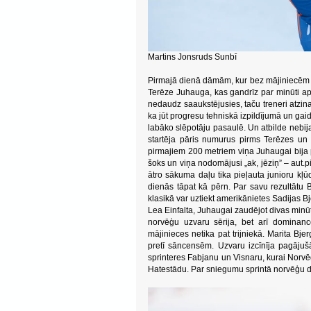
Martins Jonsruds Sunbī
Pirmajā dienā dāmām, kur bez mājiniecēm pi
Terēze Juhauga, kas gandrīz par minūti aps
nedaudz saaukstējusies, taču treneri atzin
ka jūt progresu tehniskā izpildījumā un gai
labāko slēpotāju pasaulē. Un atbilde nebij
startēja pāris numurus pirms Terēzes un b
pirmajiem 200 metriem viņa Juhaugai bija p
šoks un viņa nodomājusi „ak, jēziņ” – aut.pi
ātro sākuma daļu tika pieļauta junioru kļū
dienās tāpat kā pērn. Par savu rezultātu 
klasikā var uztiekt amerikānietes Sadijas Bj
Lea Einfalta, Juhaugai zaudējot divas minūte
norvēģu uzvaru sērija, bet arī dominance
mājinieces netika pat trijniekā. Marita Bje
pretī sāncensēm. Uzvaru izcīnīja pagājuš
sprinteres Fabjanu un Visnaru, kurai Norv
Hatestādu. Par sniegumu sprintā norvēģu d