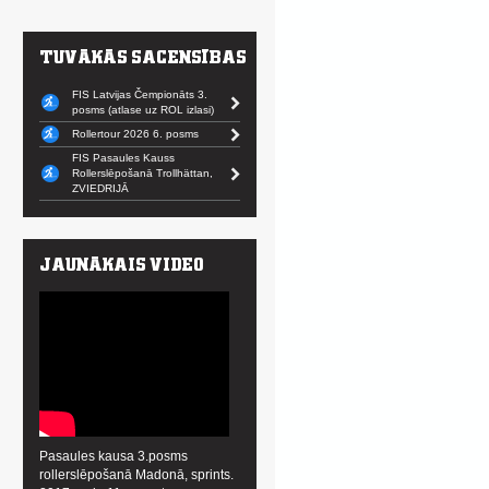
FIS Latvijas Čempionāts 3.
posms (atlase uz ROL izlasi)
Rollertour 2026 6. posms
FIS Pasaules Kauss
Rollerslēpošanā Trollhättan,
ZVIEDRIJĀ
Pasaules kausa 3.posms
rollerslēpošanā Madonā, sprints.