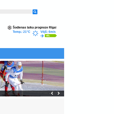
Šodienas laika prognoze Rīgai
Temp.: 21°C
Vējš: 6m/s