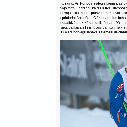
Kūsamo. Arī Nortuga stafetes komandas bie
vājo formu, norādot, ka tas ir tikai starpp
brīvajā stilā Sunbī pārsvars par tuvāko k
sprinterim Anderšam Glērsenam, bet trešais
nepalīdzēja uz Kūsamo tikt Junam Dālam, tā
vietā palikušais Fins Krogs gan izcīnīja viet
13.vietā norvēģu labākais ziemeļu divcīņ