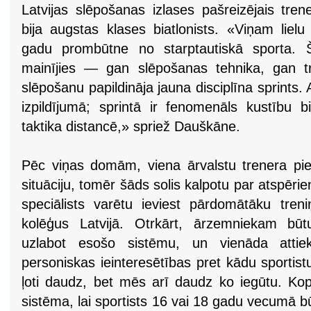
Latvijas slēpošanas izlases pašreizējais tre
bija augstas klases biatlonists. «Viņam lielu
gadu prombūtne no starptautiskā sporta. Š
mainījies — gan slēpošanas tehnika, gan tr
slēpošanu papildināja jauna disciplīna sprints. 
izpildījumā; sprintā ir fenomenāls kustību b
taktika distancē,» spriež Dauškāne.
Pēc viņas domām, viena ārvalstu trenera pie
situāciju, tomēr šāds solis kalpotu par atspēri
speciālists varētu ieviest pārdomātāku treni
kolēģus Latvijā. Otrkārt, ārzemniekam būt
uzlabot esošo sistēmu, un vienāda attie
personiskas ieinteresētības pret kādu sportis
ļoti daudz, bet mēs arī daudz ko iegūtu. Kop
sistēma, lai sportists 16 vai 18 gadu vecumā bū