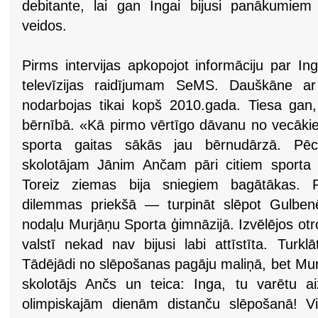
debitante, lai gan Ingai bijusi panākumiem
veidos.
Pirms intervijas apkopojot informāciju par In
televīzijas raidījumam SeMS. Dauškāne ar
nodarbojas tikai kopš 2010.gada. Tiesa gan,
bērnībā. «Kā pirmo vērtīgo dāvanu no vecāk
sporta gaitas sākās jau bērnudārzā. P
skolotājam Jānim Ančam pāri citiem sporta v
Toreiz ziemas bija sniegiem bagātākas. 
dilemmas priekšā — turpināt slēpot Gulbenē 
nodaļu Murjāņu Sporta ģimnāzijā. Izvēlējos ot
valstī nekad nav bijusi labi attīstīta. Turkl
Tādējādi no slēpošanas pagāju maliņā, bet Mur
skolotājs Ančs un teica: Inga, tu varētu a
olimpiskajām dienām distanču slēpošanā! Vis