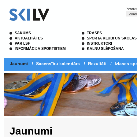
Pieteik
SĀKUMS
TRASES
AKTUALITĀTES
SPORTA KLUBI UN SKOLAS
PAR LSF
INSTRUKTORI
INFORMĀCIJA SPORTISTIEM
KALNU SLĒPOŠANA
Jaunumi
/
Sacensību kalendārs
/
Rezultāti
/
Izlases spo
Jaunumi