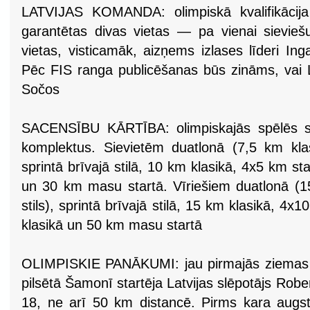
LATVIJAS KOMANDA: olimpiskā kvalifikācija b
garantētas divas vietas — pa vienai sievieš
vietas, visticamāk, aizņems izlases līderi In
Pēc FIS ranga publicēšanas būs zināms, vai La
Sočos
SACENSĪBU KĀRTĪBA: olimpiskajās spēlēs s
komplektus. Sievietēm duatlonā (7,5 km klas
sprintā brīvajā stilā, 10 km klasikā, 4x5 km st
un 30 km masu startā. Vīriešiem duatlonā (1
stils), sprintā brīvajā stilā, 15 km klasikā, 4
klasikā un 50 km masu startā
OLIMPISKIE PANĀKUMI: jau pirmajās ziemas o
pilsētā Šamonī startēja Latvijas slēpotājs Robe
18, ne arī 50 km distancē. Pirms kara augst