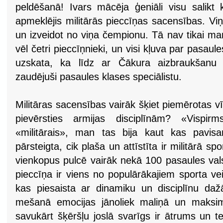
peldēšanā! Ivars mācēja ģeniāli visu salikt 
apmeklējis militārās pieccīņas sacensības. Viņ
un izveidot no viņa čempionu. Tā nav tikai ma
vēl četri pieccīņnieki, un visi kļuva par pasau
uzskata, ka līdz ar Čākura aizbraukšanu
zaudējuši pasaules klases speciālistu.
Militāras sacensības vairāk šķiet piemērotas 
pievērsties armijas disciplīnām? «Vispirm
«militārais», man tas bija kaut kas pavis
pārsteigta, cik plaša un attīstīta ir militārā s
vienkopus pulcē vairāk nekā 100 pasaules valst
pieccīņa ir viens no populārākajiem sporta ve
kas piesaista ar dinamiku un disciplīnu da
mešanā emocijas jānoliek maliņā un maksimā
savukārt šķēršļu joslā svarīgs ir ātrums un teh