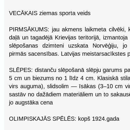
VECĀKAIS ziemas sporta veids
PIRMSĀKUMS: jau akmens laikmeta cilvēki, k
daļā un tagadējā Krievijas teritorijā, izmantoj
slēpošanas dzimteni uzskata Norvēģiju, jo
pirmās sacensības. Latvijas meistarsacīkstes p
SLĒPES: distanču slēpošanā slēpju garums par
5 cm un biezums no 1 līdz 4 cm. Klasiskā stil
virs auguma), slidsolim — īsākas (3–10 cm v
sastāv no dažādiem materiāliem un to sakausē
jo augstāka cena
OLIMPISKAJĀS SPĒLĒS: kopš 1924.gada