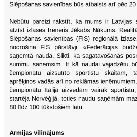
Slēpošanas savienības būs atbalsts arī pēc 2
Nebūtu pareizi rakstīt, ka mums ir Latvijas 
atzīst izlases treneris Jēkabs Nākums. Reali
Slēpošanas savienības (FIS) reģionālā izlase
nodrošina FIS pārstāvji. «Federācijas bu
saņemtā nauda. Slikti, ka sagatavošanās pos
summu saņemsim. It kā naudai vajadzētu būt
čempionātu aizsūtīto sportistu skaitam, ta
aprēķinos vadās arī no reklāmas ieņēmumiem
čempionātu Itālijā aizvedām vairāk sportist
startēja Norvēģijā, toties naudu saņēmām ma
80 līdz 100 tūkstošiem latu.
Armijas vilinājums