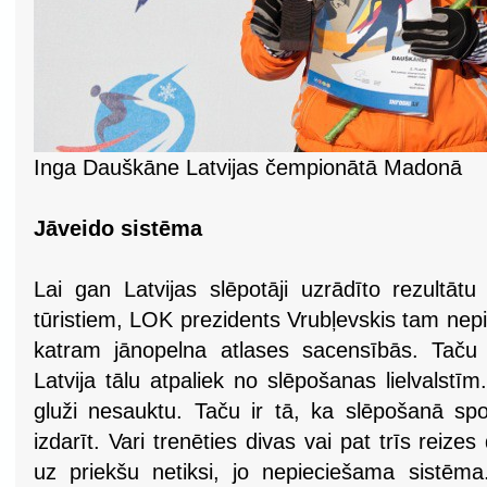
Inga Dauškāne Latvijas čempionātā Madonā
Jāveido sistēma
Lai gan Latvijas slēpotāji uzrādīto rezultātu
tūristiem, LOK prezidents Vrubļevskis tam nepie
katram jānopelna atlases sacensībās. Taču
Latvija tālu atpaliek no slēpošanas lielvalstīm
gluži nesauktu. Taču ir tā, ka slēpošanā spo
izdarīt. Vari trenēties divas vai pat trīs reize
uz priekšu netiksi, jo nepieciešama sistēm