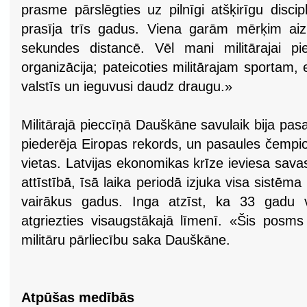
prasme pārslēgties uz pilnīgi atšķirīgu disc
prasīja trīs gadus. Viena garām mērķim aiz
sekundes distancē. Vēl mani militārajai pie
organizācija; pateicoties militārajam sportam
valstīs un ieguvusi daudz draugu.»
Militārajā pieccīņā Dauškāne savulaik bija pasa
piederēja Eiropas rekords, un pasaules čempio
vietas. Latvijas ekonomikas krīze ieviesa savas
attīstībā, īsā laika periodā izjuka visa sistēm
vairākus gadus. Inga atzīst, ka 33 gadu 
atgriezties visaugstākajā līmenī. «Šis posms
militāru pārliecību saka Dauškāne.
Atpūšas medībās