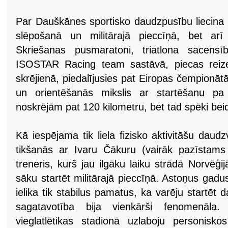
Par Dauškānes sportisko daudzpusību liecina ta
slēpošanā un militārajā pieccīņā, bet arī
Skriešanas pusmaratoni, triatlona sacensī
ISOSTAR Racing team sastāvā, piecas reizes
skrējienā, piedalījusies pat Eiropas čempionātā
un orientēšanās mikslis ar startēšanu p
noskrējām pat 120 kilometru, bet tad spēki beid
Kā iespējama tik liela fizisko aktivitāšu dau
tikšanās ar Ivaru Čākuru (vairāk pazīstams 
treneris, kurš jau ilgāku laiku strādā Norvēģij
sāku startēt militārajā pieccīņā. Astoņus gadu
ielika tik stabilus pamatus, ka varēju startēt 
sagatavotība bija vienkārši fenomenāla.
vieglatlētikas stadionā uzlaboju personisk