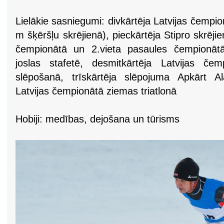
Lielākie sasniegumi: divkārtēja Latvijas čempio
m šķēršļu skrējienā), pieckārtēja Stipro skrēji
čempionātā un 2.vieta pasaules čempionātā 
joslas stafetē, desmitkārtēja Latvijas čem
slēpošanā, trīskārtēja slēpojuma Apkārt Al
Latvijas čempionātā ziemas triatlonā
Hobiji: medības, dejošana un tūrisms