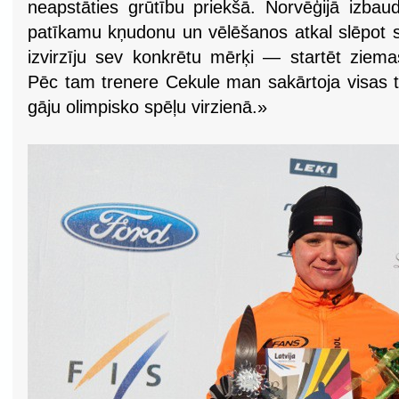
neapstāties grūtību priekšā. Norvēģijā izbau
patīkamu kņudonu un vēlēšanos atkal slēpot st
izvirzīju sev konkrētu mērķi — startēt ziema
Pēc tam trenere Cekule man sakārtoja visas tr
gāju olimpisko spēļu virzienā.»