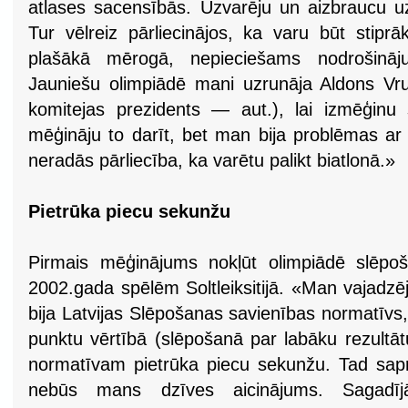
atlases sacensībās. Uzvarēju un aizbraucu uz 
Tur vēlreiz pārliecinājos, ka varu būt stiprā
plašākā mērogā, nepieciešams nodrošināj
Jauniešu olimpiādē mani uzrunāja Aldons Vrub
komitejas prezidents — aut.), lai izmēģinu
mēģināju to darīt, bet man bija problēmas ar 
neradās pārliecība, ka varētu palikt biatlonā.»
Pietrūka piecu sekunžu
Pirmais mēģinājums nokļūt olimpiādē slēpoš
2002.gada spēlēm Soltleiksitijā. «Man vajadzē
bija Latvijas Slēpošanas savienības normatīvs,
punktu vērtībā (slēpošanā par labāku rezultā
normatīvam pietrūka piecu sekunžu. Tad sapr
nebūs mans dzīves aicinājums. Sagadīj