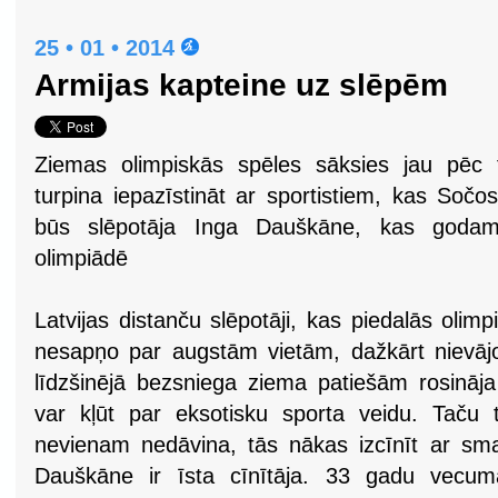
25 • 01 • 2014
Armijas kapteine uz slēpēm
Ziemas olimpiskās spēles sāksies jau pēc 
turpina iepazīstināt ar sportistiem, kas Sočo
būs slēpotāja Inga Dauškāne, kas godam n
olimpiādē
Latvijas distanču slēpotāji, kas piedalās oli
nesapņo par augstām vietām, dažkārt nievājoš
līdzšinējā bezsniega ziema patiešām rosināja
var kļūt par eksotisku sporta veidu. Taču ti
nevienam nedāvina, tās nākas izcīnīt ar sm
Dauškāne ir īsta cīnītāja. 33 gadu vecum