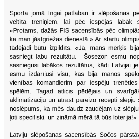
Sporta jomā Ingai patlaban ir slēpošanas p
veltīta treniņiem, lai pēc iespējas labāk
«Protams, dažās FIS sacensībās pēc olimpiāde
ka man jāatgriežas dienestā.» Ar startu olimp
tādējādi būtu izpildīts. «Jā, mans mērķis bij
sasniegt labu rezultātu. Šosezon esmu nopi
sasniegusi labākos rezultātus, kādi Latvijai j
esmu izdarījusi visu, kas bija manos spē
vienības komandierim par iespēju trenēties
spēlēm. Tagad atlicis pēdējais un svarīgā
aklimatizāciju un atrast pareizo recepti slēp
noslēpums, ka mēs daudz zaudējam uz slēpju r
ļoti specifiski, un zināmā mērā tā būs loterija!»
Latviju slēpošanas sacensībās Sočos pārstā