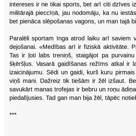
intereses ir ne tikai sports, bet arī citi dzīves 
militārajā pieccīņā, jau nodomāju, ka nu iestā
bet pienāca slēpošanas vagons, un man tajā bij
Paralēli sportam Inga atrod laiku arī savie
dejošanai. «Medības arī ir fiziskā aktivitāte. P
Tas ir ļoti labs treniņš, staigājot pa purvai
šķēršļus. Vasarā gaidīšanas režīms atkal ir l
izaicinājumu. Sēdi un gaidi, kurš kuru pirma
viņš mani. Dažreiz tik tiešām ir žēl izšaut. B
savukārt manas trofejas ir bebru un roņu ādiņ
piedalījusies. Tad gan man bija žēl, tāpēc noti
***