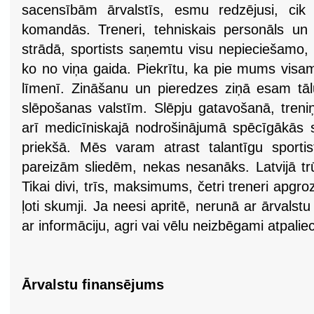
sacensībām ārvalstīs, esmu redzējusi, cik 
komandās. Treneri, tehniskais personāls un f
strādā, sportists saņemtu visu nepieciešamo, u
ko no viņa gaida. Piekrītu, ka pie mums visam
līmenī. Zināšanu un pieredzes ziņā esam tālu
slēpošanas valstīm. Slēpju gatavošanā, tre
arī medicīniskajā nodrošinājumā spēcīgākās slē
priekšā. Mēs varam atrast talantīgu sportis
pareizām sliedēm, nekas nesanāks. Latvijā tr
Tikai divi, trīs, maksimums, četri treneri apgro
ļoti skumji. Ja neesi apritē, nerunā ar ārvalst
ar informāciju, agri vai vēlu neizbēgami atpalie
Ārvalstu finansējums