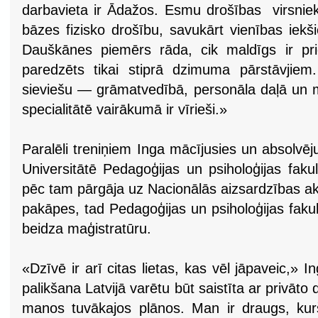
darbavieta ir Ādažos. Esmu drošības virsniek
bāzes fizisko drošību, savukārt vienības iek
Dauškānes piemērs rāda, cik maldīgs ir pri
paredzēts tikai stiprā dzimuma pārstāvjiem
sieviešu — grāmatvedībā, personāla daļā un m
specialitātē vairākumā ir vīrieši.»
Paralēli treniņiem Inga mācījusies un absolvēju
Universitātē Pedagoģijas un psiholoģijas faku
pēc tam pārgāja uz Nacionālās aizsardzības aka
pakāpes, tad Pedagoģijas un psiholoģijas fakul
beidza maģistratūru.
«Dzīvē ir arī citas lietas, kas vēl jāpaveic,»
palikšana Latvijā varētu būt saistīta ar privāto
manos tuvākajos plānos. Man ir draugs, kur