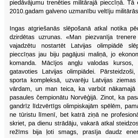
piedāvājumu trenēties militārajā pieccīņā. Tā
2010.gadam galveno uzmanību veltīju militārā
Ingas atgriešanās slēpošanā atkal notika pē
dzirdētas uzrunas. «Man piezvanīja trenere
vajadzētu nostartēt Latvijas olimpiādē slē
pieccīņas jau biju pagājusi maliņā, jo ekono
komanda. Mācījos angļu valodas kursos, pa
gatavoties Latvijas olimpiādei. Pārsteidzoši,
sporta kompleksā, uzvarēju Latvijas ziemas
vārdam, un man teica, ka varbūt nākamajā 
pasaules čempionātu Norvēģijā. Zinot, ka pas
gandrīz līdzvērtīgs olimpiskajām spēlēm, pam
ne tūristu līmenī, bet katrā ziņā ne profesionā
skriet, pa dienu strādāju, vakarā atkal steidzo
režīms bija ļoti smags, prasīja daudz ener