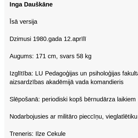
Inga Dauškāne
Īsā versija
Dzimusi 1980.gada 12.aprīlī
Augums: 171 cm, svars 58 kg
Izglītība: LU Pedagoģijas un psiholoģijas fakul
aizsardzības akadēmijā vada komandieris
Slēpošanā: periodiski kopš bērnudārza laikiem
Nodarbojusies ar militāro pieccīņu, vieglatlētiku
Treneris: Ilze Cekule