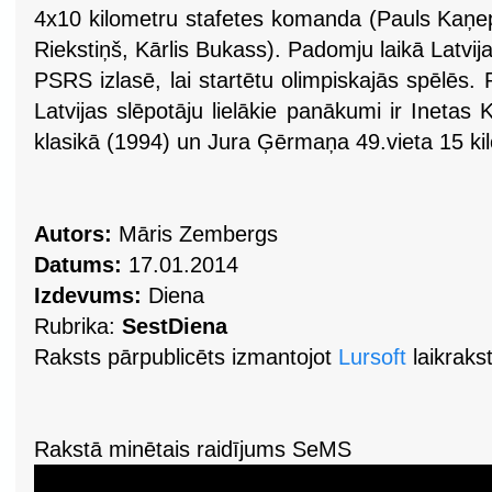
4x10 kilometru stafetes komanda (Pauls Kaņep
Riekstiņš, Kārlis Bukass). Padomju laikā Latvij
PSRS izlasē, lai startētu olimpiskajās spēlēs
Latvijas slēpotāju lielākie panākumi ir Inetas 
klasikā (1994) un Jura Ģērmaņa 49.vieta 15 ki
Autors:
Māris Zembergs
Datums:
17.01.2014
Izdevums:
Diena
Rubrika:
SestDiena
Raksts pārpublicēts izmantojot
Lursoft
laikrakst
Rakstā minētais raidījums SeMS