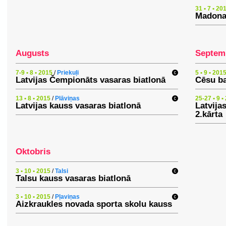
31 • 7 • 20
Madona
Augusts
Septem
7-9 • 8 • 2015
/
Priekuļi
5 • 9 • 201
Latvijas Čempionāts vasaras biatlonā
Cēsu ba
13 • 8 • 2015
/
Plāviņas
25-27 • 9 •
Latvijas kauss vasaras biatlonā
Latvija
2.kārta
Oktobris
3 • 10 • 2015
/
Talsi
Talsu kauss vasaras biatlonā
3 • 10 • 2015
/
Pļaviņas
Aizkraukles novada sporta skolu kauss