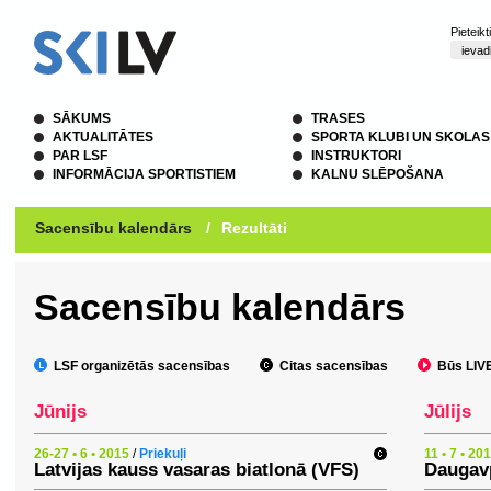
Pieteik
SĀKUMS
TRASES
AKTUALITĀTES
SPORTA KLUBI UN SKOLAS
PAR LSF
INSTRUKTORI
INFORMĀCIJA SPORTISTIEM
KALNU SLĒPOŠANA
Sacensību kalendārs
/
Rezultāti
Sacensību kalendārs
LSF organizētās sacensības
Citas sacensības
Būs LIVE 
Jūnijs
Jūlijs
26-27 • 6 • 2015
/
Priekuļi
11 • 7 • 20
Latvijas kauss vasaras biatlonā (VFS)
Daugavp