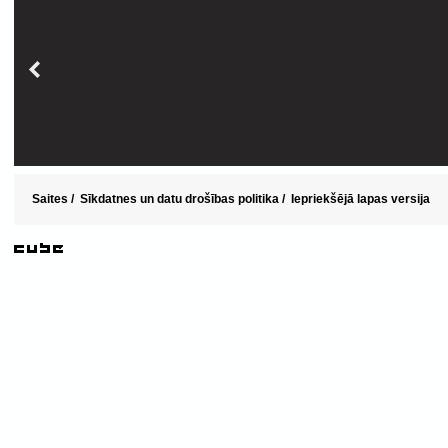
Saites
/
Sīkdatnes un datu drošības politika
/
Iepriekšējā lapas versija