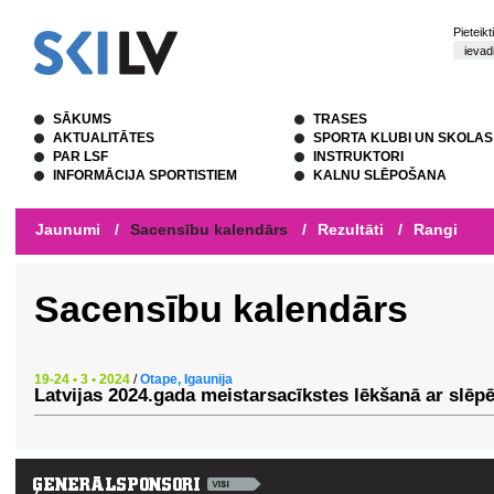
Pieteik
SĀKUMS
TRASES
AKTUALITĀTES
SPORTA KLUBI UN SKOLAS
PAR LSF
INSTRUKTORI
INFORMĀCIJA SPORTISTIEM
KALNU SLĒPOŠANA
Jaunumi
/
Sacensību kalendārs
/
Rezultāti
/
Rangi
Sacensību kalendārs
19-24 • 3 • 2024
/
Otape, Igaunija
Latvijas 2024.gada meistarsacīkstes lēkšanā ar slēp