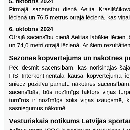
5. oktobris 2024
Pirmajā sacensību dienā Aelita Krasiļščiko
lēcienā un 76,5 metrus otrajā lēcienā, kas viņa
6. oktobris 2024
Otrajā sacensību dienā Aelitas labākie lēcieni 
un 74,0 metri otrajā lēcienā. Ar šiem rezultātie
Sezonas kopvērtējums un nākotnes p
Pēc desmit sacensībām, kas norisinājās šajā 
FIS Interkontinentālā kausa kopvērtējumā ie
sniedz pozitīvu pamatu nākotnes sacensībām,
sacensībās, būs nozīmīgs faktors viņas tur
turnīros ir nozīmīgs solis viņas izaugsmē, k
sasniegumus nākotnē​.
Vēsturiskais notikums Latvijas sport