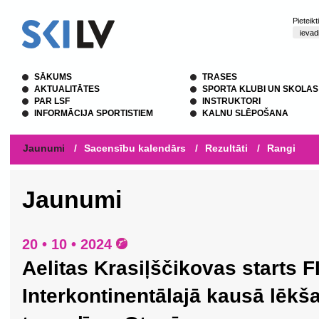
Pieteik
SĀKUMS
TRASES
AKTUALITĀTES
SPORTA KLUBI UN SKOLAS
PAR LSF
INSTRUKTORI
INFORMĀCIJA SPORTISTIEM
KALNU SLĒPOŠANA
Jaunumi
/
Sacensību kalendārs
/
Rezultāti
/
Rangi
Jaunumi
20 • 10 • 2024
Aelitas Krasiļščikovas starts F
Interkontinentālajā kausā lēkš