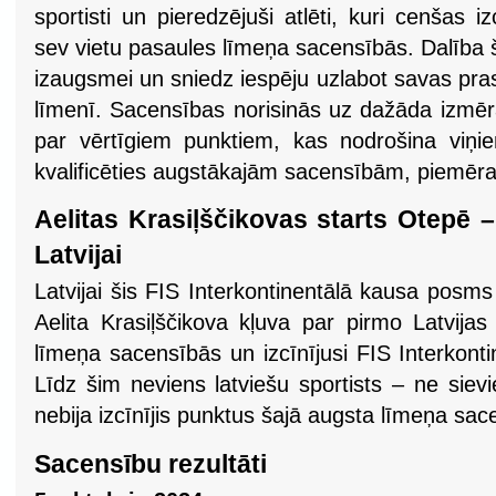
sportisti un pieredzējuši atlēti, kuri cenšas i
sev vietu pasaules līmeņa sacensībās. Dalība ša
izaugsmei un sniedz iespēju uzlabot savas pr
līmenī. Sacensības norisinās uz dažāda izmēra
par vērtīgiem punktiem, kas nodrošina viņi
kvalificēties augstākajām sacensībām, piemē
Aelitas Krasiļščikovas starts Otepē 
Latvijai
Latvijai šis FIS Interkontinentālā kausa posms
Aelita Krasiļščikova kļuva par pirmo Latvijas 
līmeņa sacensībās un izcīnījusi FIS Interkont
Līdz šim neviens latviešu sportists – ne siev
nebija izcīnījis punktus šajā augsta līmeņa sa
Sacensību rezultāti