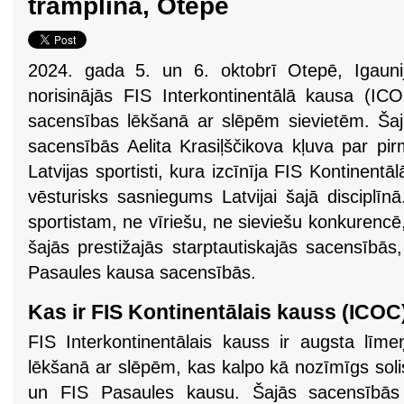
tramplīna, Otepē
2024. gada 5. un 6. oktobrī Otepē, Igauni
norisinājās FIS Interkontinentālā kausa (IC
sacensības lēkšanā ar slēpēm sievietēm. Ša
sacensībās Aelita Krasiļščikova kļuva par pi
Latvijas sportisti, kura izcīnīja FIS Kontinent
vēsturisks sasniegums Latvijai šajā disciplīn
sportistam, ne vīriešu, ne sieviešu konkurencē,
šajās prestižajās starptautiskajās sacensībās
Pasaules kausa sacensībās.
Kas ir FIS Kontinentālais kauss (ICOC
FIS Interkontinentālais kauss ir augsta līme
lēkšanā ar slēpēm, kas kalpo kā nozīmīgs soli
un FIS Pasaules kausu. Šajās sacensībās p