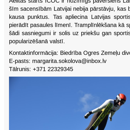
Aelitas starts ICOC ir nozīmīgs pavērsiens Lat
šīm sacensībām Latvijai nebija pārstāvju, kas 
kausa punktus. Tas apliecina Latvijas sporti
pierādīt pasaules līmenī. Tramplīnlēkšana kā sp
šādi sasniegumi ir solis uz priekšu gan sport
popularizēšanā valstī​.
Kontaktinformācija: Biedrība Ogres Zemeļu di
E-pasts:
margarita.sokolova@inbox.lv
Tālrunis: +371 22329345