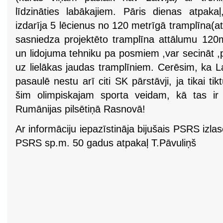
līdzināties labākajiem. Pāris dienas atpak
izdarīja 5 lēcienus no 120 metrīgā tramplīna(a
sasniedza projektēto tramplīna attālumu 120m
un lidojuma tehniku pa posmiem ,var secināt ,p
uz lielākas jaudas tramplīniem. Cerēsim, ka L
pasaulē nestu arī citi SK pārstāvji, ja tikai tikt
šim olimpiskajam sporta veidam, kā tas ir 
Rumānijas pilsētiņā Rasnovā!
Ar informāciju iepazīstināja bijušais PSRS izla
PSRS sp.m. 50 gadus atpakaļ T.Pāvuliņš