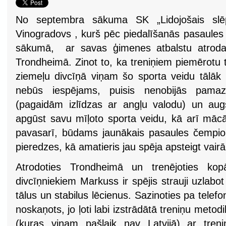
No septembra sākuma SK „Lidojošais slēp
Vinogradovs , kurš pēc piedalīšanās pasaule
sākumā, ar savas ģimenes atbalstu atrodas
Trondheimā. Zinot to, ka treniņiem piemērotu 
ziemeļu divcīņā viņam šo sporta veidu tālāk p
nebūs iespējams, puisis nenobijās pam
(pagaidām izlīdzas ar angļu valodu) un augst
apgūst savu mīļoto sporta veidu, kā arī mācās
pavasarī, būdams jaunākais pasaules čempio
pieredzes, kā amatieris jau spēja apsteigt vai
Atrodoties Trondheimā un trenējoties kop
divcīņniekiem Markuss ir spējis strauji uzlabot
tālus un stabilus lēcienus. Sazinoties pa telefo
noskaņots, jo ļoti labi izstrādātā treniņu meto
(kuras viņam pašlaik nav Latvijā) ar tren