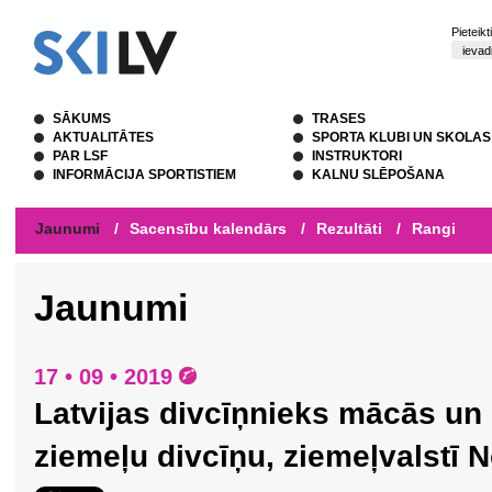
Pieteik
SĀKUMS
TRASES
AKTUALITĀTES
SPORTA KLUBI UN SKOLAS
PAR LSF
INSTRUKTORI
INFORMĀCIJA SPORTISTIEM
KALNU SLĒPOŠANA
Jaunumi
/
Sacensību kalendārs
/
Rezultāti
/
Rangi
Jaunumi
17 • 09 • 2019
Latvijas divcīņnieks mācās un 
ziemeļu divcīņu, ziemeļvalstī N