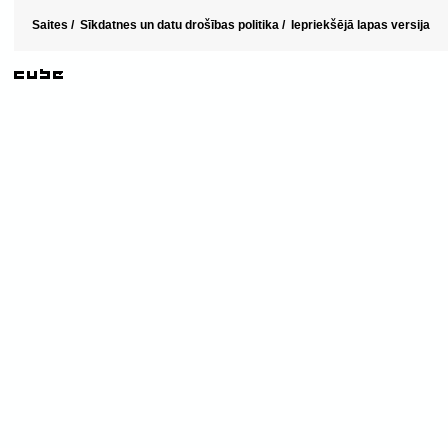
Saites
/
Sīkdatnes un datu drošības politika
/
Iepriekšējā lapas versija