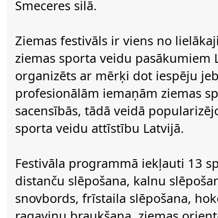
Smeceres silā.
Ziemas festivāls ir viens no lielā
ziemas sporta veidu pasākumiem La
organizēts ar mērķi dot iespēju j
profesionālām iemaņām ziemas spor
sacensībās, tādā veidā popularizēj
sporta veidu attīstību Latvijā.
Festivāla programmā iekļauti 13 spo
distanču slēpošana, kalnu slēpošana
snovbords, frīstaila slēpošana, hok
ragaviņu braukšana, ziemas orient