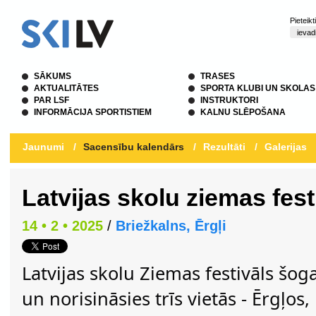
Pieteik
SĀKUMS
TRASES
AKTUALITĀTES
SPORTA KLUBI UN SKOLAS
PAR LSF
INSTRUKTORI
INFORMĀCIJA SPORTISTIEM
KALNU SLĒPOŠANA
Jaunumi
/
Sacensību kalendārs
/
Rezultāti
/
Galerijas
Latvijas skolu ziemas fest
14 • 2 • 2025
/
Briežkalns, Ērgļi
Latvijas skolu Ziemas festivāls šog
un norisināsies trīs vietās - Ērgļos