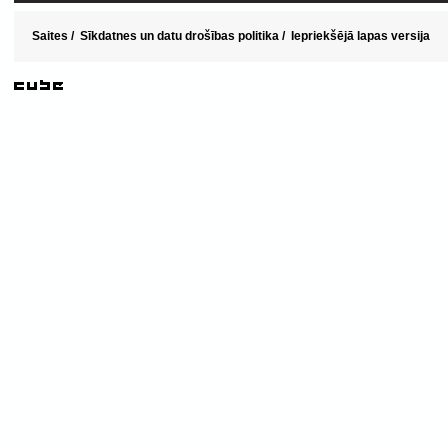
Saites
/
Sīkdatnes un datu drošības politika
/
Iepriekšējā lapas versija