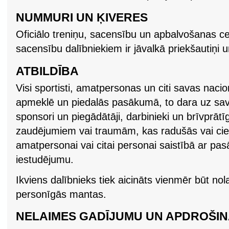
NUMMURI UN ĶIVERES
Oficiālo treniņu, sacensību un apbalvošanas ce
sacensību dalībniekiem ir jāvalkā priekšautiņi un
ATBILDĪBA
Visi sportisti, amatpersonas un citi savas nacio
apmeklē un piedalās pasākumā, to dara uz savu
sponsori un piegādātāji, darbinieki un brīvprātī
zaudējumiem vai traumām, kas radušās vai cie
amatpersonai vai citai personai saistībā ar p
iestudējumu.
Ikviens dalībnieks tiek aicināts vienmēr būt no
personīgās mantas.
NELAIMES GADĪJUMU UN APDROŠI