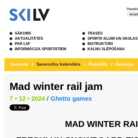
Pieteik
SĀKUMS
TRASES
AKTUALITĀTES
SPORTA KLUBI UN SKOLAS
PAR LSF
INSTRUKTORI
INFORMĀCIJA SPORTISTIEM
KALNU SLĒPOŠANA
Jaunumi
/
Sacensību kalendārs
/
Rezultāti
/
Galerijas
Mad winter rail jam
7 • 12 • 2024
/
Ghetto games
MAD WINTER RAI