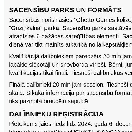
SACENSĪBU PARKS UN FORMĀTS
Sacensības norisināsies “Ghetto Games kolizej
“Griziņkalna” parka. Sacensību parks sastāvēs
atradīsies 6 dažādas sareģītības elementi. Sa
dienā var tikt mainīts atkarībā no laikapstākļie
Kvalifikācijā dalībniekiem paredzēts 20 min jam
labākie slēpotāji un snovborda vīrieši. Bērni, ju
kvalifikācijas tikai fināli. Tiesneši dalībniekus 
Finālā dalībnieki 20 min jam session. Tiesneši 
skalā. Sīkāka informācija par sacensību formāt
tiks paziņota braucēju sapulcē.
DALĪBNIEKU REĢISTRĀCIJA
Pieteikums jāiesniedz līdz 2024. gada 6. decemb