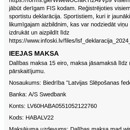
https://forms.gle/WwewUCfaKTtzAVVp9 Visiem
jābūt derīgam FIS kodam. Reģistrējoties visiem
sportistu deklarācija. Sportistiem, kuri ir jaunā
likumīgajam aizbildnim, kas var nodziedāt viņu 
izdrukāt un aizpildīt līdz
https://www.infoski.lv/files/lsf_deklaracija_202
IEEJAS MAKSA
Dalības maksa 15 eiro, maksa jāsamaksā līdz r
pārskaitījumu.
Nosaukums: Biedrība "Latvijas Slēpošanas fede
Banka: A/S Swedbank
Konts: LV60HABA0551052122760
Kods: HABALV22
Maksājuma uzdevums: Dalības maksa mad winte