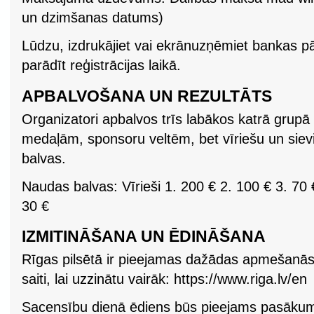
un dzimšanas datums)
Lūdzu, izdrukājiet vai ekrānuzņēmiet bankas pār
parādīt reģistrācijas laikā.
APBALVOŠANA UN REZULTĀTS
Organizatori apbalvos trīs labākos katrā grupā
medaļām, sponsoru veltēm, bet vīriešu un si
balvas.
Naudas balvas: Vīrieši 1. 200 €‎ 2. 100 €‎ 3. 70 
30 €‎
IZMITINĀŠANA UN ĒDINĀŠANA
Rīgas pilsētā ir pieejamas dažādas apmešanās 
saiti, lai uzzinātu vairāk: https://www.riga.lv/en
Sacensību dienā ēdiens būs pieejams pasākum