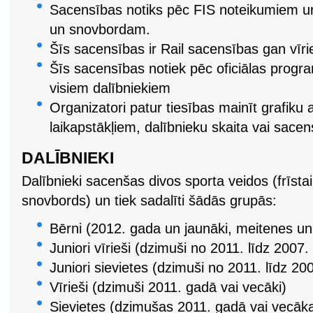
Sacensības notiks pēc FIS noteikumiem un 
un snovbordam.
Šīs sacensības ir Rail sacensības gan vīr
Šīs sacensības notiek pēc oficiālas prog
visiem dalībniekiem
Organizatori patur tiesības mainīt grafiku
laikapstākļiem, dalībnieku skaita vai sace
DALĪBNIEKI
Dalībnieki sacenšas divos sporta veidos (frīstai
snovbords) un tiek sadalīti šādās grupās:
Bērni (2012. gada un jaunāki, meitenes un
Juniori vīrieši (dzimuši no 2011. līdz 2007
Juniori sievietes (dzimuši no 2011. līdz 2
Vīrieši (dzimuši 2011. gadā vai vecāki)
Sievietes (dzimušas 2011. gadā vai vecāk