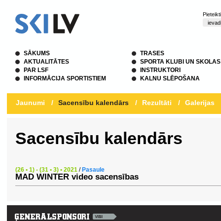
Pieteik
SĀKUMS
TRASES
AKTUALITĀTES
SPORTA KLUBI UN SKOLAS
PAR LSF
INSTRUKTORI
INFORMĀCIJA SPORTISTIEM
KALNU SLĒPOŠANA
Jaunumi
/
Sacensību kalendārs
/
Rezultāti
/
Galerijas
Sacensību kalendārs
(26 • 1) - (31 • 3) • 2021
/
Pasaule
MAD WINTER video sacensības