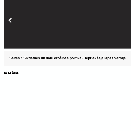
Saites
/
Sīkdatnes un datu drošības politika
/
Iepriekšējā lapas versija