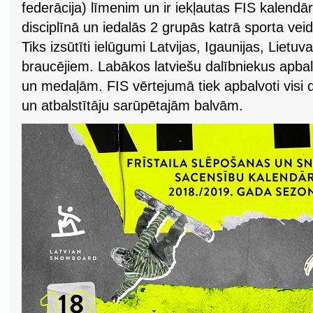
federācija) līmenim un ir iekļautas FIS kalendār
disciplīnā un iedalās 2 grupās katrā sporta veidā
Tiks izsūtīti ielūgumi Latvijas, Igaunijas, Lietuv
braucējiem. Labākos latviešu dalībniekus apbal
un medaļām. FIS vērtejumā tiek apbalvoti visi 
un atbalstītāju sarūpētajām balvām.