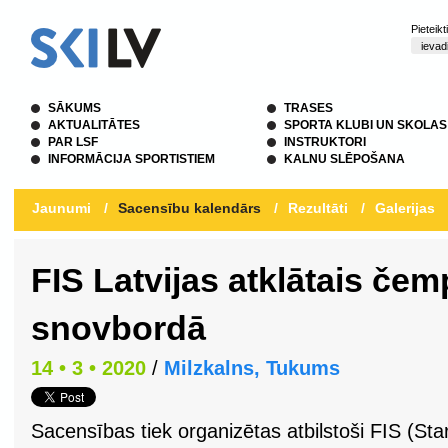
Pieteik
SĀKUMS
TRASES
AKTUALITĀTES
SPORTA KLUBI UN SKOLAS
PAR LSF
INSTRUKTORI
INFORMĀCIJA SPORTISTIEM
KALNU SLĒPOŠANA
Jaunumi
/
Sacensību kalendārs
/
Rezultāti
/
Galerijas
FIS Latvijas atklātais čem
snovbordā
14 • 3 • 2020
/
Milzkalns, Tukums
Sacensības tiek organizētas atbilstoši FIS (St