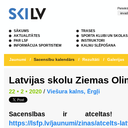
Pieteik
SĀKUMS
TRASES
AKTUALITĀTES
SPORTA KLUBI UN SKOLAS
PAR LSF
INSTRUKTORI
INFORMĀCIJA SPORTISTIEM
KALNU SLĒPOŠANA
Jaunumi
/
Sacensību kalendārs
/
Rezultāti
/
Galerijas
Latvijas skolu Ziemas Oli
22 • 2 • 2020
/
Viešura kalns, Ērgļi
Sacensības ir atceltas! S
https://lsfp.lv/jaunumi/zinas/atcelts-l