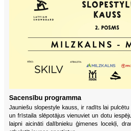
Sacensību programma
Jauniešu slopestyle kauss, ir radīts lai pulcēt
un frīstaila slēpotājus vienuviet un dotu iesp
laipni aicināti dalībnieku ģimenes locekļi, d