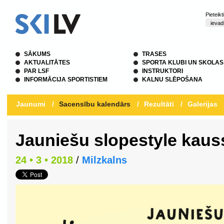
Pieteik
SĀKUMS
TRASES
AKTUALITĀTES
SPORTA KLUBI UN SKOLAS
PAR LSF
INSTRUKTORI
INFORMĀCIJA SPORTISTIEM
KALNU SLĒPOŠANA
Jaunumi
/
Sacensību kalendārs
/
Rezultāti
/
Galerijas
Jauniešu slopestyle kaus
24 • 3 • 2018
/
Milzkalns