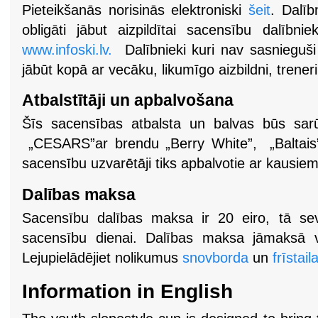
Pieteikšanās norisinās elektroniski
šeit
. Dalīb
obligāti jābut aizpildītai sacensību dalībnie
www.infoski.lv.
Dalībnieki kuri nav sasnieguši
jābūt kopā ar vecāku, likumīgo aizbildni, trener
Atbalstītāji un apbalvošana
Šīs sacensības atbalsta un balvas būs sarū
„CESARS”ar brendu „Berry White”, „Baltais
sacensību uzvarētāji tiks apbalvotie ar kausie
Dalības maksa
Sacensību dalības maksa ir 20 eiro, tā sev
sacensību dienai. Dalības maksa jāmaksā vei
Lejupielādējiet nolikumus
snovborda
un
frīstai
Information in English