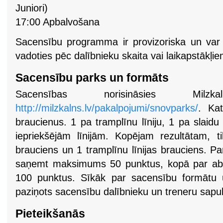
Juniori)
17:00 Apbalvošana
Sacensību programma ir provizoriska un var t
vadoties pēc dalībnieku skaita vai laikapstākļie
Sacensību parks un formāts
Sacensības norisināsies Mi
http://milzkalns.lv/pakalpojumi/snovparks/
. Kat
braucienus. 1 pa tramplīnu līniju, 1 pa slaidu 
iepriekšējām līnijām. Kopējam rezultātam, t
brauciens un 1 tramplīnu līnijas brauciens. P
saņemt maksimums 50 punktus, kopā par a
100 punktus. Sīkāk par sacensību formātu un
paziņots sacensību dalībnieku un treneru sapu
Pieteikšanās