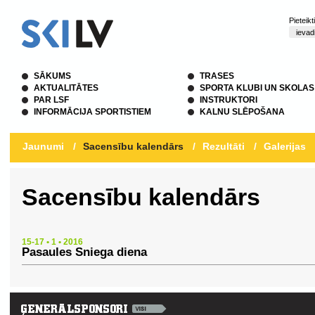
Pieteik
SĀKUMS
TRASES
AKTUALITĀTES
SPORTA KLUBI UN SKOLAS
PAR LSF
INSTRUKTORI
INFORMĀCIJA SPORTISTIEM
KALNU SLĒPOŠANA
Jaunumi
/
Sacensību kalendārs
/
Rezultāti
/
Galerijas
Sacensību kalendārs
15-17 • 1 • 2016
Pasaules Sniega diena