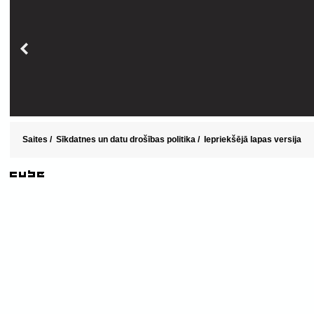
Saites
/
Sīkdatnes un datu drošības politika
/
Iepriekšējā lapas versija