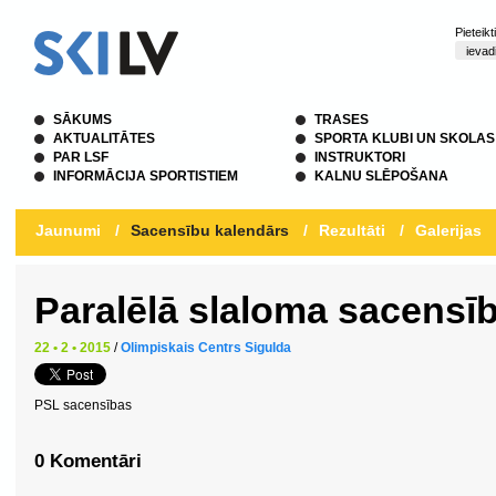
Pieteik
SĀKUMS
TRASES
AKTUALITĀTES
SPORTA KLUBI UN SKOLAS
PAR LSF
INSTRUKTORI
INFORMĀCIJA SPORTISTIEM
KALNU SLĒPOŠANA
Jaunumi
/
Sacensību kalendārs
/
Rezultāti
/
Galerijas
Paralēlā slaloma sacensī
22 • 2 • 2015
/
Olimpiskais Centrs Sigulda
PSL sacensības
0 Komentāri