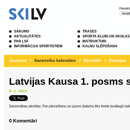
Pieteik
SĀKUMS
TRASES
AKTUALITĀTES
SPORTA KLUBI UN SKOLAS
PAR LSF
INSTRUKTORI
INFORMĀCIJA SPORTISTIEM
KALNU SLĒPOŠANA
Jaunumi
/
Sacensību kalendārs
/
Rezultāti
/
Galerijas
Latvijas Kausa 1. posms s
9 • 1 • 2014
Sacensības atceltas. Par pārcelšanu un jaunu datumu tiks lemts tuvākajā laik
0 Komentāri