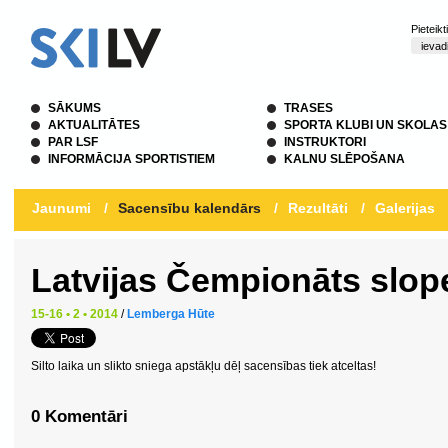
Pieteik
SĀKUMS
TRASES
AKTUALITĀTES
SPORTA KLUBI UN SKOLAS
PAR LSF
INSTRUKTORI
INFORMĀCIJA SPORTISTIEM
KALNU SLĒPOŠANA
Jaunumi
/
Sacensību kalendārs
/
Rezultāti
/
Galerijas
Latvijas Čempionāts slope
15-16 • 2 • 2014
/
Lemberga Hūte
Silto laika un slikto sniega apstākļu dēļ sacensības tiek atceltas!
0 Komentāri