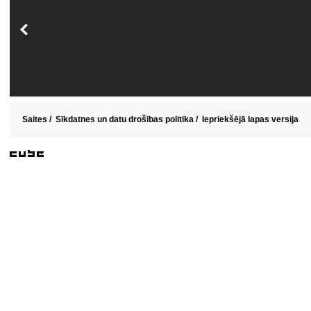
Saites
/
Sīkdatnes un datu drošības politika
/
Iepriekšējā lapas versija