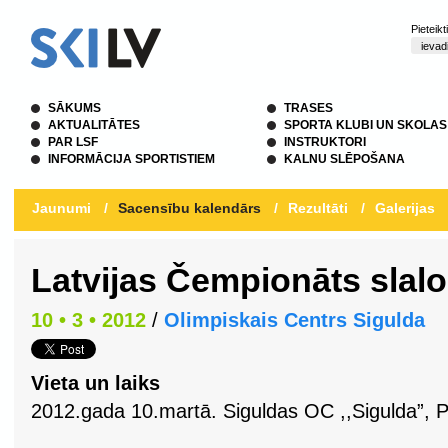
Pieteik
SĀKUMS
TRASES
AKTUALITĀTES
SPORTA KLUBI UN SKOLAS
PAR LSF
INSTRUKTORI
INFORMĀCIJA SPORTISTIEM
KALNU SLĒPOŠANA
Jaunumi
/
Sacensību kalendārs
/
Rezultāti
/
Galerijas
Latvijas Čempionāts slal
10 • 3 • 2012
/
Olimpiskais Centrs Sigulda
Vieta un laiks
2012.gada 10.martā. Siguldas OC ,,Sigulda”, P