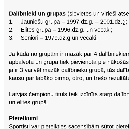
Dalībnieki un grupas
(sievietes un vīrieši atse
1. Jauniešu grupa – 1997.dz.g. – 2001.dz.g;
2. Elites grupa – 1996.dz.g. un vecāki;
3. Seniori – 1979.dz.g un vecāki;
Ja kādā no grupām ir mazāk par 4 dalībniekiem
apbalvota un grupa tiek pievienota pie nākošā
ja ir 3 vai vēl mazāk dalībnieku grupā, tās dalī
kausu par labāko pirmo, otro, un trešo rezultā
Latvjas čempionu tituls teik izcīnīts starp dalīb
un elites grupā.
Pieteikumi
Sportisti var pieteikties sacensībām sūtot pie