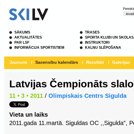
Pieteik
SĀKUMS
TRASES
AKTUALITĀTES
SPORTA KLUBI UN SKOLAS
PAR LSF
INSTRUKTORI
INFORMĀCIJA SPORTISTIEM
KALNU SLĒPOŠANA
Jaunumi
/
Sacensību kalendārs
/
Rezultāti
/
Galerijas
Latvijas Čempionāts slal
11 • 3 • 2011
/
Olimpiskais Centrs Sigulda
Vieta un laiks
2011.gada 11.martā. Siguldas OC ,,Sigulda”, Pe