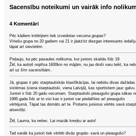
Sacensību noteikumi un vairāk info noliku
4 Komentāri
Pēc kādiem kritērijiem tiek izveidotas vecuma grupas?
Vīriešu grupa no 20 gadiem vai 21 ir jāatzīst diezgan interesants iedalī
tāpat arī sievietēm.
Pieļauju, ka pēc pasaules nolikuma, kur juniors skaitās līdz 19.
Žēl, ka autiņš noplīsa 1600km no mājām, nu jau droši varu teikt, ka ne
arī uz šīm sacensībām..
Jā, grupas ir pēc starptautiskās klasifikācijas, lai nebūtu divas dažādas
sistēmas (viena starptautiski, viena Latvijā), kas sportistiem jauc galvu.
Juniori ir līdz 20 gadu vecumam. Starptautiski pieaugušo grupa sākas n
1995.gada līdz ar to visi kas ir juniori var piedalīties arī pieaugušo
vērtējumā. Tāpat tas domāts arī te. Protams juniorus vērtēs savā starp
atsevišķi.
Žēl, Lauma, ka netiec. Lai mazāk kreņķu ar auto!
Tad sanāk ka juniori tiek vērtēti divās grupās- savā un pieaugušo?