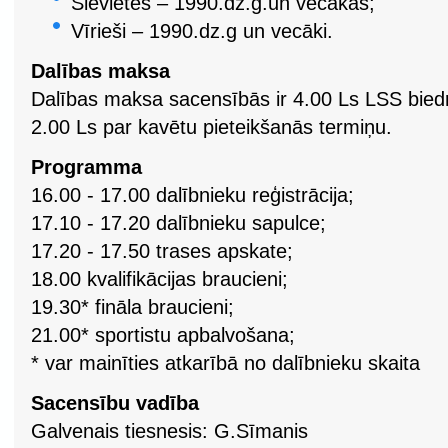
Sievietes – 1990.dz.g.un vecākas;
Vīrieši – 1990.dz.g un vecāki.
Dalības maksa
Dalības maksa sacensībās ir 4.00 Ls LSS biedr
2.00 Ls par kavētu pieteikšanās termiņu.
Programma
16.00 - 17.00 dalībnieku reģistrācija;
17.10 - 17.20 dalībnieku sapulce;
17.20 - 17.50 trases apskate;
18.00 kvalifikācijas braucieni;
19.30* fināla braucieni;
21.00* sportistu apbalvošana;
* var mainīties atkarībā no dalībnieku skaita
Sacensību vadība
Galvenais tiesnesis: G.Sīmanis