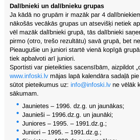
Dalībnieki un dalībnieku grupas
Ja kādā no grupām ir mazāk par 4 dalībniekiem,
nākošās vecākās grupas un atsevišķi netiek apba
vēl mazāk dalībnieki grupā, tās dalībnieki saņe
pirmo (otro, trešo rezultātu) savā grupā, bet n
Pieaugušie un juniori startē vienā kopīgā grupā
tiek apbalvoti arī juniori.
Sportisti var pieteikties sacensībām, aizpildot 
www.infoski.lv
mājas lapā kalendāra sadaļā pie
sūtot pieteikumus uz:
info@infoski.lv
ne vēlāk k
sākumam.
Jaunietes – 1996. dz.g. un jaunākas;
Jaunieši – 1996.dz.g. un jaunāki;
Juniores – 1995. – 1991.dz.g.;
Juniori – 1995. – 1991.dz.g.;