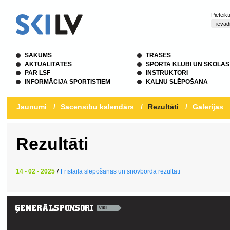
Pieteik
SĀKUMS
TRASES
AKTUALITĀTES
SPORTA KLUBI UN SKOLAS
PAR LSF
INSTRUKTORI
INFORMĀCIJA SPORTISTIEM
KALNU SLĒPOŠANA
Jaunumi
/
Sacensību kalendārs
/
Rezultāti
/
Galerijas
Rezultāti
14 • 02 • 2025
/
Frīstaila slēpošanas un snovborda rezultāti