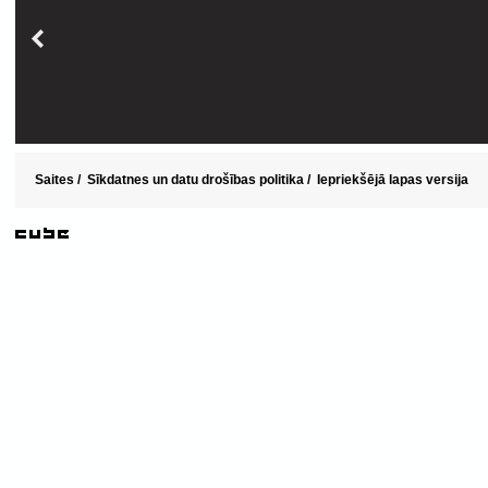
Saites
/
Sīkdatnes un datu drošības politika
/
Iepriekšējā lapas versija