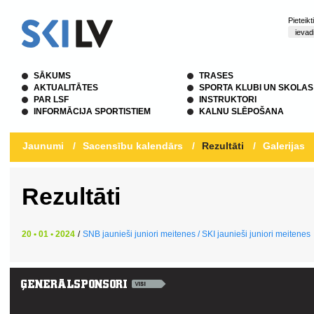
Pieteik
SĀKUMS
TRASES
AKTUALITĀTES
SPORTA KLUBI UN SKOLAS
PAR LSF
INSTRUKTORI
INFORMĀCIJA SPORTISTIEM
KALNU SLĒPOŠANA
Jaunumi
/
Sacensību kalendārs
/
Rezultāti
/
Galerijas
Rezultāti
20 • 01 • 2024
/
SNB jaunieši juniori meitenes / SKI jaunieši juniori meitenes