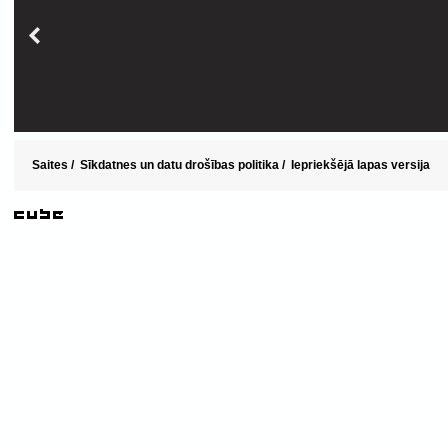
Saites
/
Sīkdatnes un datu drošības politika
/
Iepriekšējā lapas versija