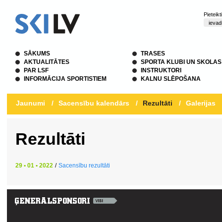
Pieteik
SĀKUMS
TRASES
AKTUALITĀTES
SPORTA KLUBI UN SKOLAS
PAR LSF
INSTRUKTORI
INFORMĀCIJA SPORTISTIEM
KALNU SLĒPOŠANA
Jaunumi
/
Sacensību kalendārs
/
Rezultāti
/
Galerijas
Rezultāti
29 • 01 • 2022
/
Sacensību rezultāti