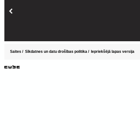
Saites
/
Sīkdatnes un datu drošības politika
/
Iepriekšējā lapas versija