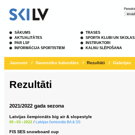
Pieteik
SĀKUMS
TRASES
AKTUALITĀTES
SPORTA KLUBI UN SKOLAS
PAR LSF
INSTRUKTORI
INFORMĀCIJA SPORTISTIEM
KALNU SLĒPOŠANA
Jaunumi
/
Sacensību kalendārs
/
Rezultāti
/
Galerijas
Rezultāti
2021/2022 gada sezona
Latvijas čempionāts big air & slopestyle
05 • 03 • 2022
/
Latvijas čemionāts BA & SS
FIS SES snowboard cup