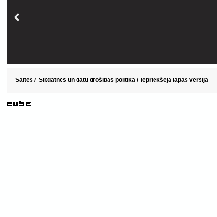
Saites
/
Sīkdatnes un datu drošības politika
/
Iepriekšējā lapas versija