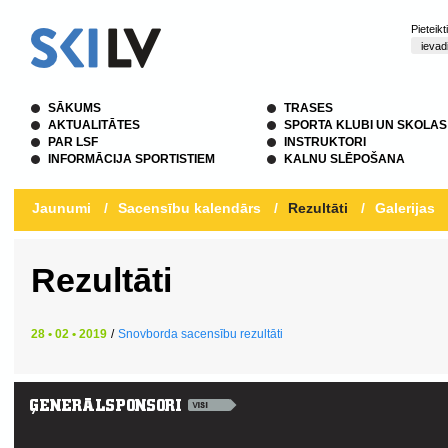
Pieteik
SĀKUMS
TRASES
AKTUALITĀTES
SPORTA KLUBI UN SKOLAS
PAR LSF
INSTRUKTORI
INFORMĀCIJA SPORTISTIEM
KALNU SLĒPOŠANA
Jaunumi
/
Sacensību kalendārs
/
Rezultāti
/
Galerijas
Rezultāti
28 • 02 • 2019
/
Snovborda sacensību rezultāti