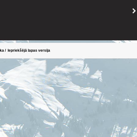
ika
/
Iepriekšējā lapas versija