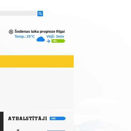
Šodienas laika prognoze Rīgai
Temp.: 25°C
Vējš: 3m/s