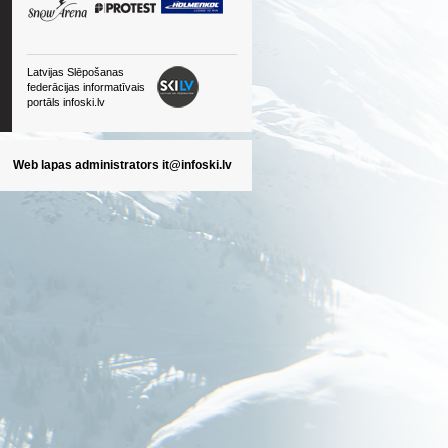
Latvijas Slēpošanas
federācijas informatīvais
portāls infoski.lv
Web lapas administrators
it@infoski.lv