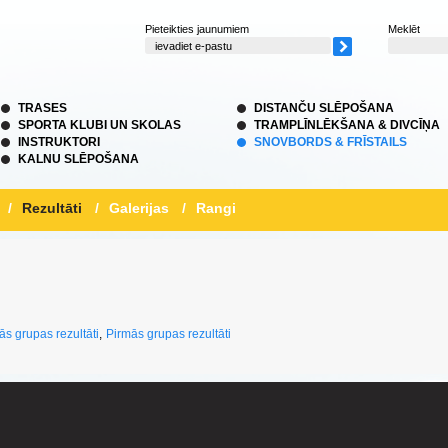
Pieteikties jaunumiem
Meklēt
TRASES
DISTANČU SLĒPOŠANA
SPORTA KLUBI UN SKOLAS
TRAMPLĪNLĒKŠANA & DIVCĪŅA
INSTRUKTORI
SNOVBORDS & FRĪSTAILS
KALNU SLĒPOŠANA
/
Rezultāti
/
Galerijas
/
Rangi
ās grupas rezultāti
,
Pirmās grupas rezultāti