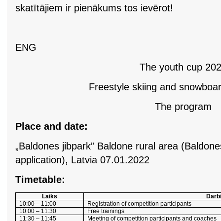
skatītājiem ir pienākums tos ievērot!
ENG
The youth cup 20
Freestyle skiing and snowboar
The program
Place and date:
„Baldones jibpark” Baldone rural area (Baldon
application), Latvia 07.01.2022
Timetable:
Laiks
Darb
10:00 – 11:00
Registration of competition participants
10:00 – 11:30
Free trainings
11:30 – 11:45
Meeting of competition participants and coaches