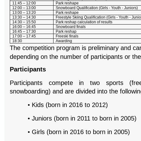
11:45 – 12:00
Park reshape
12:00 – 13:00
Snowboard Qualification (Girls - Youth - Juniors)
13:00 – 13:20
Park reshape
13:30 – 14:30
Freestyle Skiing Qualification (Girls - Youth - Junio
14:30 – 15:50
Park reshap calculation of results
16:00 – 16:45
Snowboard finals
16:45 – 17:30
Park reshap
17:00 – 17:45
Freeski finals
18:30
Awarding
The competition program is preliminary and ca
depending on the number of participants or th
Participants
Participants compete in two sports (free
snowboarding) and are divided into the followi
• Kids (born in 2016 to 2012)
• Juniors (born in 2011 to born in 2005)
• Girls (born in 2016 to born in 2005)