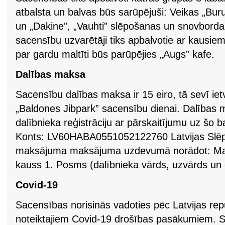
atbalsta un balvas būs sarūpējuši: Veikas „Bu
un „Dakine”, „Vauhti” slēpošanas un snovborda 
sacensību uzvarētāji tiks apbalvotie ar kausi
par gardu maltīti būs parūpējies „Augs” kafe.
Dalības maksa
Sacensību dalības maksa ir 15 eiro, tā sevī iet
„Baldones Jibpark” sacensību dienai. Dalības
dalībnieka reģistrāciju ar pārskaitījumu uz šo
Konts: LV60HABA0551052122760 Latvijas Slēp
maksājuma maksājuma uzdevumā norādot: Mak
kauss 1. Posms (dalībnieka vārds, uzvārds un
Covid-19
Sacensības norisinās vadoties pēc Latvijas rep
noteiktajiem Covid-19 drošības pasākumiem. S