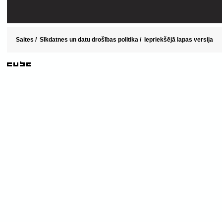
Saites
/
Sīkdatnes un datu drošības politika
/
Iepriekšējā lapas versija