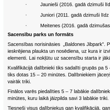
·
Jaunieši (2016. gadā dzimuši lī
·
Juniori (2011. gadā dzimuši līd
·
Meitenes (2016. gadā dzimušas
Sacensību parks un formāts
Sacensības norisināsies „Baldones Jibpark”. P
ieskrējiena plaukta un nosēdiena, uz kura ir izv
elementi. Lai nokļūtu uz sacensību starta ir jāk
Kvalifikācijā dalībnieki tiks sadalīti grupās pa 5 
tiks dotas 15 – 20 minūtes. Dalībniekiem jāceņ
vairāk triki.
Finālos varēs piedalīties 5 – 7 labākie dalībnie
minūtes, kuru laikā jāizpilda savi 3 labākie triki.
Tiesneši visus dalībniekus gan kvalifikācijā, ga