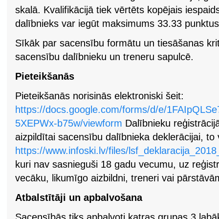
skalā. Kvalifikācijā tiek vērtēts kopējais iespaids
dalībnieks var iegūt maksimums 33.33 punktus
Sīkāk par sacensību formātu un tiesāšanas kritē
sacensību dalībnieku un treneru sapulcē.
Pieteikšanās
Pieteikšanās norisinās elektroniski šeit:
https://docs.google.com/forms/d/e/1FAIp
5XEPWx-b75w/viewform
Dalībnieku reģistrācij
aizpildītai sacensību dalībnieka deklerācijai, to 
https://www.infoski.lv/files/lsf_deklaracija_201
kuri nav sasnieguši 18 gadu vecumu, uz reģistr
vecāku, likumīgo aizbildni, treneri vai pārstāvā
Atbalstītāji un apbalvošana
Sacensībās tiks apbalvoti katras grupas 3 labā