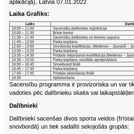
aplikācijā), Latvia 07.01.2022
Laika Grafiks:
Laiks
Darb
10:00 – 11:00
Sacensību dalībnieku reģistrācija
10:00 – 11:30
Brīvie treniņi
11:30 – 11:45
Sacensību dalībnieku un treneru sapulce
11:45 – 12:00
Parka kopšana
12:00 – 13:00
Snovborda kvalifikācija (Meitenes – Jaunieši – Ju
13:00 – 13:20
Parka kopšana
13:30 – 14:30
Frīstaila slēpošanas kvalifikācija (Meitenes – Jaun
14:30 – 15:50
Parka kopšana, rezultātu apreķināšana
16:00 – 16:45
Snowboard fināli
16:45 – 17:30
Parka kopšana
17:00 – 17:45
Frīstaila slēpošanas fināli
18:30
Apbalvošana
Sacensību programma ir provizoriska un var tik
vadoties pēc dalībnieku skaita vai laikapstākļie
Dalībnieki
Dalībnieki sacenšas divos sporta veidos (frīstai
snovbordā) un tiek sadalīti sekojošās grupās: