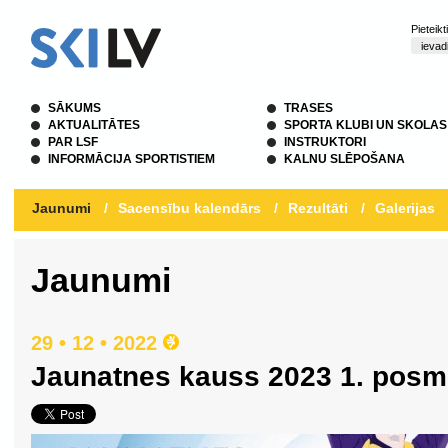
Pieteik
SĀKUMS
TRASES
AKTUALITĀTES
SPORTA KLUBI UN SKOLAS
PAR LSF
INSTRUKTORI
INFORMĀCIJA SPORTISTIEM
KALNU SLĒPOŠANA
Jaunumi
/
Sacensību kalendārs
/
Rezultāti
/
Galerijas
Jaunumi
29 • 12 • 2022
Jaunatnes kauss 2023 1. pos