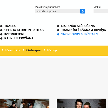
Pieteikties jaunumiem
Meklēt
TRASES
DISTANČU SLĒPOŠANA
SPORTA KLUBI UN SKOLAS
TRAMPLĪNLĒKŠANA & DIVCĪŅA
INSTRUKTORI
SNOVBORDS & FRĪSTAILS
KALNU SLĒPOŠANA
/
Rezultāti
/
Galerijas
/
Rangi