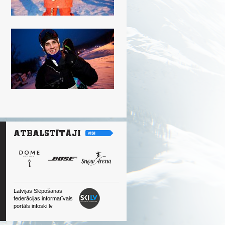
Latvijas Slēpošanas
federācijas informatīvais
portāls infoski.lv