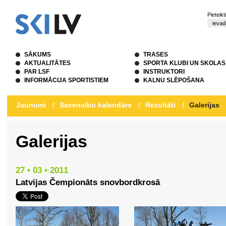
Pieteik
SĀKUMS
TRASES
AKTUALITĀTES
SPORTA KLUBI UN SKOLAS
PAR LSF
INSTRUKTORI
INFORMĀCIJA SPORTISTIEM
KALNU SLĒPOŠANA
Jaunumi
/
Sacensību kalendārs
/
Rezultāti
/
Galerijas
Galerijas
27 • 03 • 2011
Latvijas Čempionāts snovbordkrosā