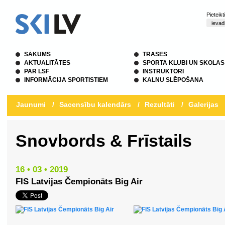
Pieteik
SĀKUMS
TRASES
AKTUALITĀTES
SPORTA KLUBI UN SKOLAS
PAR LSF
INSTRUKTORI
INFORMĀCIJA SPORTISTIEM
KALNU SLĒPOŠANA
Jaunumi
/
Sacensību kalendārs
/
Rezultāti
/
Galerijas
Snovbords & Frīstails
16 • 03 • 2019
FIS Latvijas Čempionāts Big Air