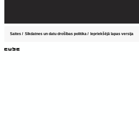
Saites
/
Sīkdatnes un datu drošības politika
/
Iepriekšējā lapas versija