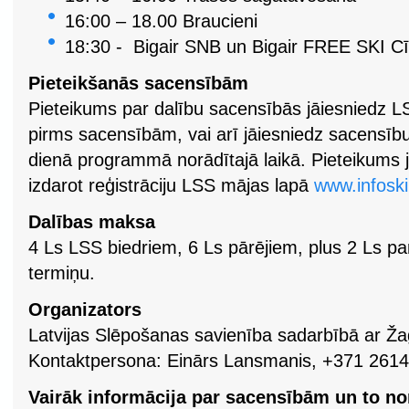
16:00 – 18.00 Braucieni
18:30 - Bigair SNB un Bigair FREE SKI Cī
Pieteikšanās sacensībām
Pieteikums par dalību sacensībās jāiesniedz L
pirms sacensībām, vai arī jāiesniedz sacensīb
dienā programmā norādītajā laikā. Pieteikums j
izdarot reģistrāciju LSS mājas lapā
www.infoski
Dalības maksa
4 Ls LSS biedriem, 6 Ls pārējiem, plus 2 Ls pa
termiņu.
Organizators
Latvijas Slēpošanas savienība sadarbībā ar Ža
Kontaktpersona: Einārs Lansmanis, +371 261
Vairāk informācija par sacensībām un to no