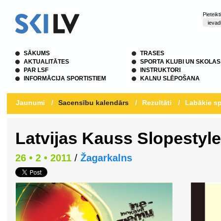
Pieteik
SĀKUMS
TRASES
AKTUALITĀTES
SPORTA KLUBI UN SKOLAS
PAR LSF
INSTRUKTORI
INFORMĀCIJA SPORTISTIEM
KALNU SLĒPOŠANA
Jaunumi
/
Sacensību kalendārs
/
Rezultāti
/
Labākie sp
Latvijas Kauss Slopestyle
26 • 2 • 2011
/
Žagarkalns