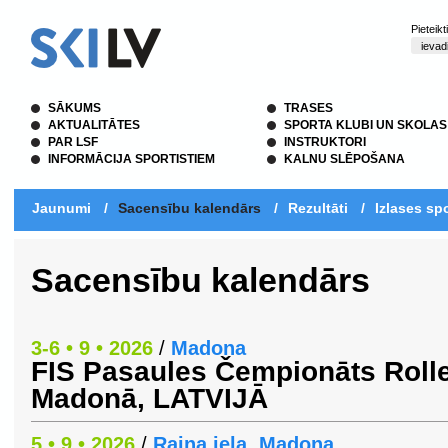
Pieteik
SĀKUMS
TRASES
AKTUALITĀTES
SPORTA KLUBI UN SKOLAS
PAR LSF
INSTRUKTORI
INFORMĀCIJA SPORTISTIEM
KALNU SLĒPOŠANA
Jaunumi
/
Sacensību kalendārs
/
Rezultāti
/
Izlases spo
Sacensību kalendārs
3-6 • 9 • 2026
/
Madona
FIS Pasaules Čempionāts Roll
Madonā, LATVIJĀ
5 • 9 • 2026
/
Raiņa iela, Madona