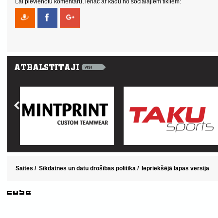
Lai pievienotu komentāru, ienāc ar kādu no sociālajiem tīkliem:
Saites
/
Sīkdatnes un datu drošības politika
/
Iepriekšējā lapas versija