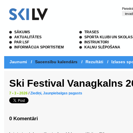
Pieteik
SĀKUMS
TRASES
AKTUALITĀTES
SPORTA KLUBI UN SKOLAS
PAR LSF
INSTRUKTORI
INFORMĀCIJA SPORTISTIEM
KALNU SLĒPOŠANA
Jaunumi
/
Sacensību kalendārs
/
Rezultāti
/
Izlases spo
Ski Festival Vanagkalns 
7 • 3 • 2026
/
Ziediņi, Jaunpiebalgas pagasts
0 Komentāri