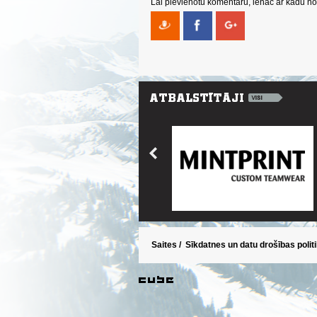
Lai pievienotu komentāru, ienāc ar kādu no 
Saites
/
Sīkdatnes un datu drošības polit