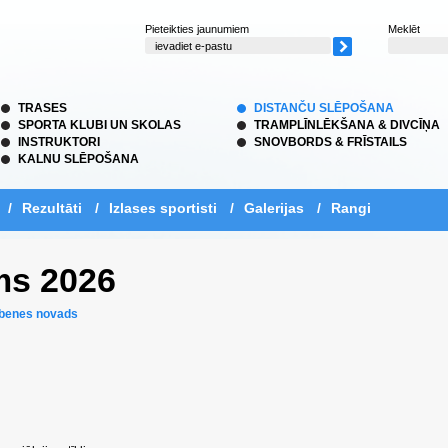
Pieteikties jaunumiem
Meklēt
TRASES
DISTANČU SLĒPOŠANA
SPORTA KLUBI UN SKOLAS
TRAMPLĪNLĒKŠANA & DIVCĪŅA
INSTRUKTORI
SNOVBORDS & FRĪSTAILS
KALNU SLĒPOŠANA
/
Rezultāti
/
Izlases sportisti
/
Galerijas
/
Rangi
ms 2026
lbenes novads