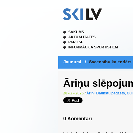
SĀKUMS
AKTUALITĀTES
PAR LSF
INFORMĀCIJA SPORTISTIEM
Jaunumi
/
Sacensību kalendārs
Āriņu slēpoju
28 • 2 • 2026
/
Āriņi, Daukstu pagasts, Gu
0 Komentāri