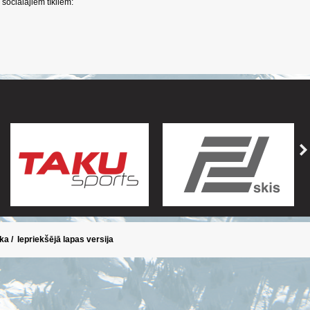
sociālajiem tīkliem:
ika
/
Iepriekšējā lapas versija