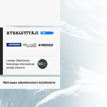
Latvijas Slēpošanas
federācijas informatīvais
portāls infoski.lv
Web lapas administrators
it@infoski.lv