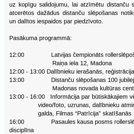
uz kopīgu salidojumu, lai atzīmētu distanču 
atcerētos dažādus distanču slēpošanas noti
un dalītos iespaidos par piedzīvoto.
Pasākuma programmā:
12:00 Latvijas čempionāts rollerslēpošanā
Raiņa iela 12, Madona
12:00 - 13:00 Dalībnieku ierašanās, reģistrācij
13:00 Distanču slēpošanas 100 jubilejas
Madonas novada kultūras cent
13:00 - 16:00 Informācija par būtiskākajiem 
video/foto, uzrunas,
dalībnieku atmi
galda, Filmas “Patrīcija” skatīšanās
16:00 Pasaules kausa posms rollerslēpo
disciplīna