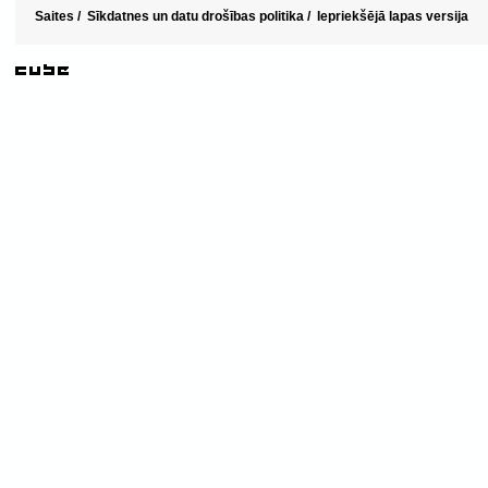
Saites
/
Sīkdatnes un datu drošības politika
/
Iepriekšējā lapas versija