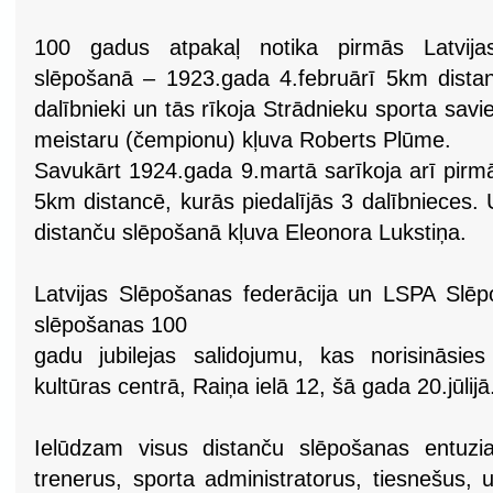
100 gadus atpakaļ notika pirmās Latvijas
slēpošanā – 1923.gada 4.februārī 5km distanc
dalībnieki un tās rīkoja Strādnieku sporta savi
meistaru (čempionu) kļuva Roberts Plūme.
Savukārt 1924.gada 9.martā sarīkoja arī pirm
5km distancē, kurās piedalījās 3 dalībnieces. 
distanču slēpošanā kļuva Eleonora Lukstiņa.
Latvijas Slēpošanas federācija un LSPA Slēp
slēpošanas 100
gadu jubilejas salidojumu, kas norisinās
kultūras centrā, Raiņa ielā 12, šā gada 20.jūlijā
Ielūdzam visus distanču slēpošanas entuzias
trenerus, sporta administratorus, tiesnešus, 