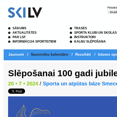
Pieteik
SĀKUMS
TRASES
AKTUALITĀTES
SPORTA KLUBI UN SKOLAS
PAR LSF
INSTRUKTORI
INFORMĀCIJA SPORTISTIEM
KALNU SLĒPOŠANA
Jaunumi
/
Sacensību kalendārs
/
Rezultāti
/
Izlases spo
Slēpošanai 100 gadi jubil
20 • 7 • 2024
/
Sporta un atpūtas bāze Smec