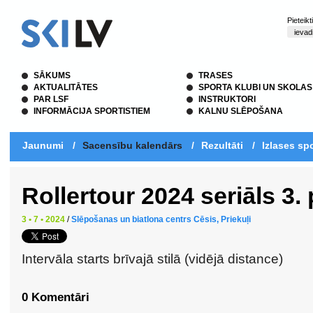
Pieteik
SĀKUMS
TRASES
AKTUALITĀTES
SPORTA KLUBI UN SKOLAS
PAR LSF
INSTRUKTORI
INFORMĀCIJA SPORTISTIEM
KALNU SLĒPOŠANA
Jaunumi
/
Sacensību kalendārs
/
Rezultāti
/
Izlases spo
Rollertour 2024 seriāls 3
3 • 7 • 2024
/
Slēpošanas un biatlona centrs Cēsis, Priekuļi
Intervāla starts brīvajā stilā (vidējā distance)
0 Komentāri