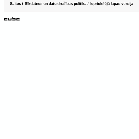
Saites
/
Sīkdatnes un datu drošības politika
/
Iepriekšējā lapas versija