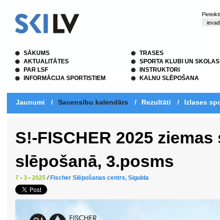
Pieteik
SĀKUMS
TRASES
AKTUALITĀTES
SPORTA KLUBI UN SKOLAS
PAR LSF
INSTRUKTORI
INFORMĀCIJA SPORTISTIEM
KALNU SLĒPOŠANA
Jaunumi
/
Sacensību kalendārs
/
Rezultāti
/
Izlases spo
S!-FISCHER 2025 ziemas 
slēpošanā, 3.posms
7 • 3 • 2025
/
Fischer Slēpošanas centrs, Sigulda