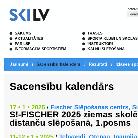
Pieteik
SĀKUMS
TRASES
AKTUALITĀTES
SPORTA KLUBI UN SKOLAS
PAR LSF
INSTRUKTORI
INFORMĀCIJA SPORTISTIEM
KALNU SLĒPOŠANA
Jaunumi
/
Sacensību kalendārs
/
Rezultāti
/
Izlases spo
Sacensību kalendārs
17 • 1 • 2025
/
Fischer Slēpošanas centrs, S
S!-FISCHER 2025 ziemas skol
distanču slēpošanā, 1.posms
11-12 • 1 • 2025
/
Tehvandi, Otepaa, Igaunija